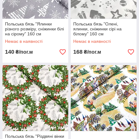
Польська бязь "Ялинки
Польська бязь "Олені,
різного розміру, сніжинки білі
ялинки, сніжинки сірі на
на сірому" 160 см
білому" 160 см
Немає в наявності
Немає в наявності
140
168
₴/пог.м
₴/пог.м
Польська бязь "Різдвяні вінки