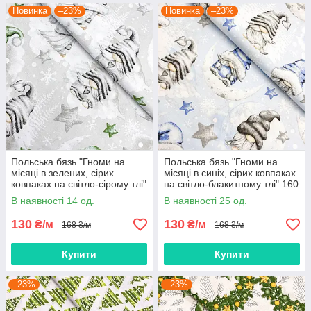
Новинка
–23%
Новинка
–23%
Польська бязь "Гноми на
Польська бязь "Гноми на
місяці в зелених, сірих
місяці в синіх, сірих ковпаках
ковпаках на світло-сірому тлі"
на світло-блакитному тлі" 160
160 см
см
В наявності 14 од.
В наявності 25 од.
130
130
₴/м
₴/м
168 ₴/м
168 ₴/м
Купити
Купити
–23%
–23%