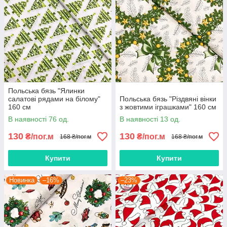
Польська бязь "Ялинки
салатові рядами на білому"
Польська бязь "Різдвяні вінки
160 см
з жовтими іграшками" 160 см
В наявності 76 од.
В наявності 13 од.
130
130
₴/пог.м
₴/пог.м
168 ₴/пог.м
168 ₴/пог.м
Купити
Купити
Новинка
–16%
–23%