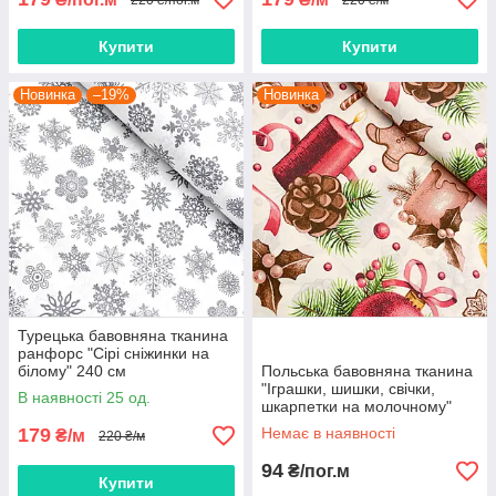
Купити
Купити
Новинка
–19%
Новинка
Турецька бавовняна тканина
ранфорс "Сірі сніжинки на
білому" 240 см
Польська бавовняна тканина
"Іграшки, шишки, свічки,
В наявності 25 од.
шкарпетки на молочному"
179
Немає в наявності
₴/м
220 ₴/м
94
₴/пог.м
Купити