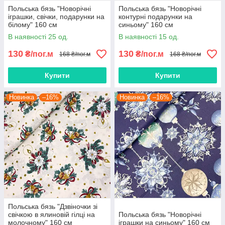
Польська бязь "Новорічні
Польська бязь "Новорічні
іграшки, свічки, подарунки на
контурні подарунки на
білому" 160 см
синьому" 160 см
В наявності 25 од.
В наявності 15 од.
130
130
₴/пог.м
₴/пог.м
168 ₴/пог.м
168 ₴/пог.м
Купити
Купити
Новинка
–16%
Новинка
–16%
Польська бязь "Дзвіночки зі
свічкою в ялиновій гілці на
Польська бязь "Новорічні
молочному" 160 см
іграшки на синьому" 160 см