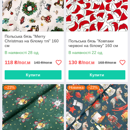
Польська бязь "Merry
Christmas на білому тлі" 160
Польська бязь "Ковпаки
см
червоні на білому" 160 см
В наявності 28 од.
В наявності 22 од.
118
130
₴/пог.м
₴/пог.м
140 ₴/пог.м
168 ₴/пог.м
Купити
Купити
–23%
Новинка
–23%