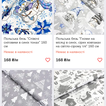
Польська бязь "Співочі
Польська бязь "Гноми на
сніговики в синіх тонах" 160
місяці в синіх, сірих ковпаках
см
на світло-сірому тлі" 160 см
Немає в наявності
Немає в наявності
168
168
₴/м
₴/м