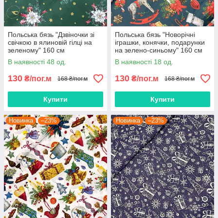
Польська бязь "Дзвіночки зі
Польська бязь "Новорічні
свічкою в ялиновій гілці на
іграшки, конячки, подарунки
зеленому" 160 см
на зелено-синьому" 160 см
В наявності 48 од.
В наявності 18 од.
130
130
₴/пог.м
₴/пог.м
168 ₴/пог.м
168 ₴/пог.м
Купити
Купити
Новинка
–23%
Новинка
–23%