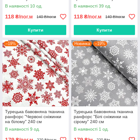
В наявності 10 од.
В наявності 39 од.
118
118
₴/пог.м
₴/пог.м
140 ₴/пог.м
140 ₴/пог.м
Купити
Купити
–19%
Новинка
–19%
Турецька бавовняна тканина
Турецька бавовняна тканина
ранфорс "Червоні сніжинки
ранфорс "Білі сніжинки на
на білому" 240 см
сірому" 240 см
В наявності 9 од.
В наявності 1 од.
179
179
₴/пог.м
₴/м
220 ₴/пог.м
220 ₴/м