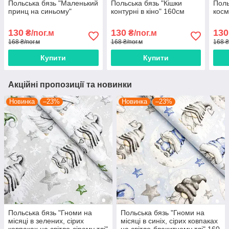
Польська бязь "Маленький
Польська бязь "Кішки
Поль
принц на синьому"
контурні в кіно" 160см
косм
130
130
130
₴/пог.м
₴/пог.м
168 ₴/пог.м
168 ₴/пог.м
168 ₴
Купити
Купити
Акційні пропозиції та новинки
Новинка
–23%
Новинка
–23%
Польська бязь "Гноми на
Польська бязь "Гноми на
місяці в зелених, сірих
місяці в синіх, сірих ковпаках
ковпаках на світло-сірому тлі"
на світло-блакитному тлі" 160