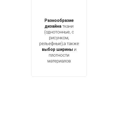
Разнообразие
дизайна
ткани
(однотонные, с
рисунком,
рельефные);а также
выбор ширины
и
плотности
материалов