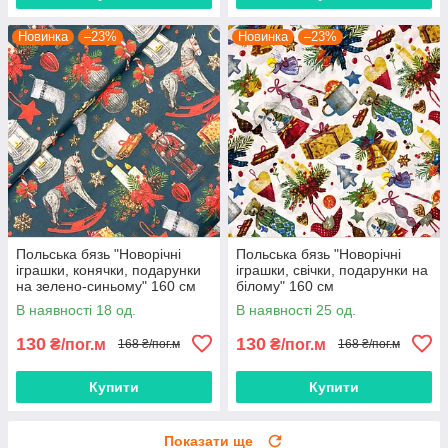
Новинка
–23%
Новинка
–23%
Польська бязь "Новорічні
Польська бязь "Новорічні
іграшки, конячки, подарунки
іграшки, свічки, подарунки на
на зелено-синьому" 160 см
білому" 160 см
В наявності 18 од.
В наявності 25 од.
130
130
₴/пог.м
₴/пог.м
168 ₴/пог.м
168 ₴/пог.м
Купити
Купити
Показати ще