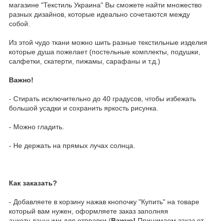
магазине "Текстиль Украина" Вы сможете найти множество
разных дизайнов, которые идеально сочетаются между
собой.
Из этой чудо ткани можно шить разные текстильные изделия
которые душа пожелает (постельные комплекты, подушки,
салфетки, скатерти, пижамы, сарафаны и т.д.)
Важно!
- Стирать исключительно до 40 градусов, чтобы избежать
большой усадки и сохранить яркость рисунка.
- Можно гладить.
- Не держать на прямых лучах солнца.
Как заказать?
- Добавляете в корзину нажав кнопочку "Купить" на товаре
который вам нужен, оформляете заказ заполняя
анкету данными для отправки (
Важно!
Принимаем заказ от