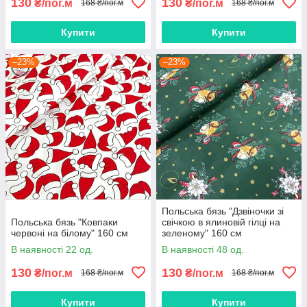
130
130
₴/пог.м
₴/пог.м
168 ₴/пог.м
168 ₴/пог.м
Купити
Купити
–23%
–23%
Польська бязь "Дзвіночки зі
Польська бязь "Ковпаки
свічкою в ялиновій гілці на
червоні на білому" 160 см
зеленому" 160 см
В наявності 22 од.
В наявності 48 од.
130
130
₴/пог.м
₴/пог.м
168 ₴/пог.м
168 ₴/пог.м
Купити
Купити