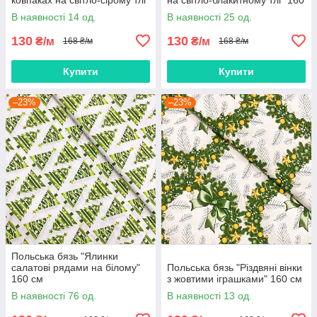
160 см
см
В наявності 14 од.
В наявності 25 од.
130
130
₴/м
₴/м
168 ₴/м
168 ₴/м
Купити
Купити
–23%
–23%
Польська бязь "Ялинки
салатові рядами на білому"
Польська бязь "Різдвяні вінки
160 см
з жовтими іграшками" 160 см
В наявності 76 од.
В наявності 13 од.