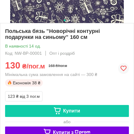
Польська бязь "Новорічні контурні
подарунки на синьому" 160 см
В наявності 14 од.
Код: NW-BP-00001
Опт і роздріб
130
₴/пог.м
168 ₴/пог.м
Мінімальна сума замовлення на сайті — 300 ₴
Економія
38 ₴
123 ₴
від 3 пог.м
Купити
або
Купити з