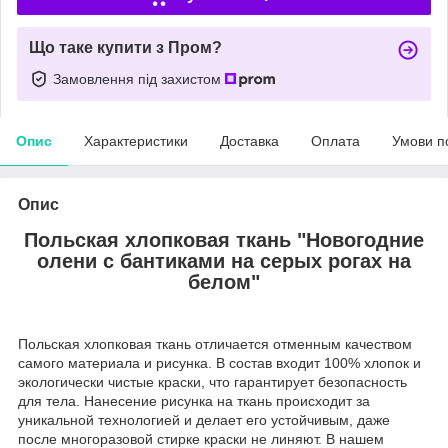
Що таке купити з Пром?
Замовлення під захистом
Опис
Характеристики
Доставка
Оплата
Умови п
Опис
Польская хлопковая ткань "Новогодние
олени с бантиками на серых рогах на
белом"
Польская хлопковая ткань отличается отменным качеством
самого материала и рисунка. В состав входит 100% хлопок и
экологически чистые краски, что гарантирует безопасность
для тела. Нанесение рисунка на ткань происходит за
уникальной технологией и делает его устойчивым, даже
после многоразовой стирке краски не линяют. В нашем