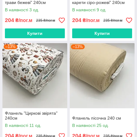
трави бежеві" 240см
карети сіро-рожеві" 240см
В наявності 3 од.
В наявності 9 од.
204
204
₴/пог.м
₴/пог.м
235 ₴/пог.м
235 ₴/пог.м
Купити
Купити
–13%
–13%
Фланель "Циркові звірята"
240см
Фланель пісочна 240 см
В наявності 11 од.
В наявності 25 од.
204
204
₴/пог.м
₴/пог.м
235 ₴/пог.м
235 ₴/пог.м