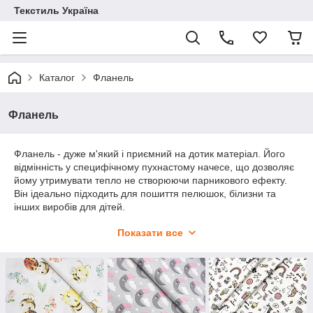
Текстиль Україна
Каталог
Фланель
Фланель
Фланель - дуже м'який і приємний на дотик матеріал. Його
відмінність у специфічному пухнастому начесе, що дозволяє
йому утримувати тепло не створюючи парникового ефекту.
Він ідеально підходить для пошиття пелюшок, білизни та
інших виробів для дітей.
Показати все
Тканина для дитячого текстилю
В осінньо-зимовий період виникає проблема похолодання,
коли всі батьки хочуть зігріти своїх дітей. Фланель, яка