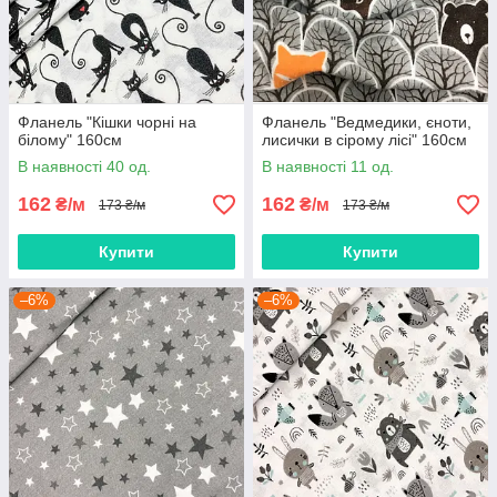
Фланель "Кішки чорні на
Фланель "Ведмедики, єноти,
білому" 160см
лисички в сірому лісі" 160см
В наявності 40 од.
В наявності 11 од.
162
162
₴/м
₴/м
173 ₴/м
173 ₴/м
Купити
Купити
–6%
–6%