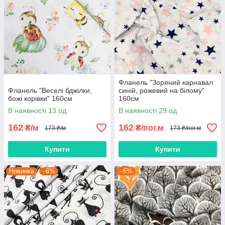
Фланель "Зоряний карнавал
Фланель "Веселі бджілки,
синій, рожевий на білому"
божі корівки" 160см
160см
В наявності 13 од.
В наявності 29 од.
162
162
₴/м
₴/пог.м
173 ₴/м
173 ₴/пог.м
Купити
Купити
Новинка
–6%
–6%