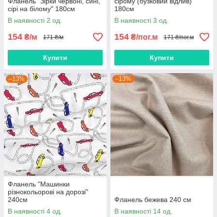
Фланель "Зірки червоні, сині,
сірому (бузковий відлив)"
сірі на білому" 180см
180см
В наявності 2 од.
В наявності 3 од.
154
154
₴/м
₴/пог.м
171 ₴/м
171 ₴/пог.м
Купити
Купити
–13%
–13%
Фланель "Машинки
різнокольорові на дорозі"
240см
Фланель бежева 240 см
В наявності 4 од.
В наявності 14 од.