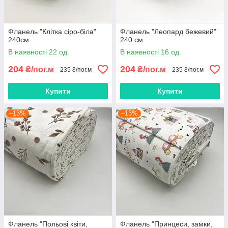
Фланель "Клітка сіро-біла"
Фланель "Леопард бежевий"
240см
240 см
В наявності 22 од.
В наявності 16 од.
204
204
₴/пог.м
₴/пог.м
235 ₴/пог.м
235 ₴/пог.м
Купити
Купити
–13%
–13%
Фланель "Польові квіти,
Фланель "Принцеси, замки,