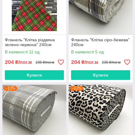
Фланель "Клітка різдвяна
Фланель "Клітка сіро-бежева"
зелено-червона" 240см
240см
В наявності 11 од.
В наявності 5 од.
204
204
₴/пог.м
₴/пог.м
235 ₴/пог.м
235 ₴/пог.м
Купити
Купити
–13%
–13%