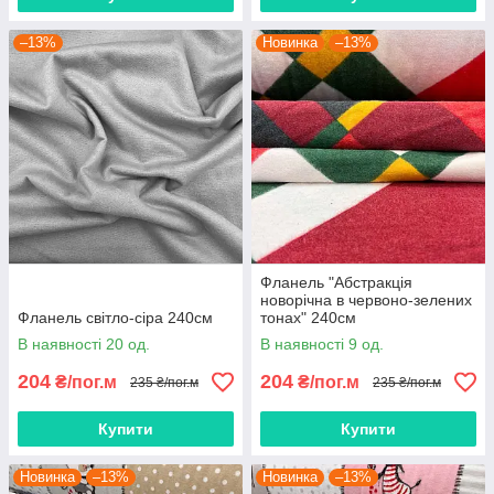
–13%
Новинка
–13%
Фланель "Абстракція
новорічна в червоно-зелених
Фланель світло-сіра 240см
тонах" 240см
В наявності 20 од.
В наявності 9 од.
204
204
₴/пог.м
₴/пог.м
235 ₴/пог.м
235 ₴/пог.м
Купити
Купити
Новинка
–13%
Новинка
–13%