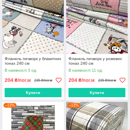
Фланель печворк у блакитних
Фланель печворк у рожевих
тонах 240 см
тонах 240 см
В наявності 3 од.
В наявності 11 од.
204
204
₴/пог.м
₴/пог.м
235 ₴/пог.м
235 ₴/пог.м
Купити
Купити
–13%
–13%