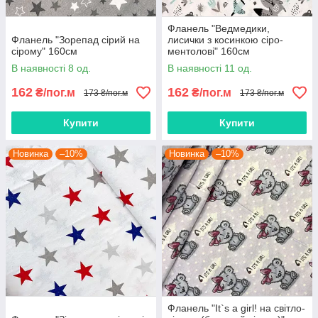
Фланель "Ведмедики,
Фланель "Зорепад сірий на
лисички з косинкою сіро-
сірому" 160см
ментолові" 160см
В наявності 8 од.
В наявності 11 од.
162
162
₴/пог.м
₴/пог.м
173 ₴/пог.м
173 ₴/пог.м
Купити
Купити
Новинка
–10%
Новинка
–10%
Фланель "It`s a girl! на світло-