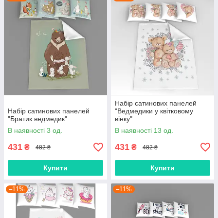
Набір сатинових панелей
Набір сатинових панелей
"Ведмедики у квітковому
"Братик ведмедик"
вінку"
В наявності 3 од.
В наявності 13 од.
431
431
₴
₴
482 ₴
482 ₴
Купити
Купити
–11%
–11%