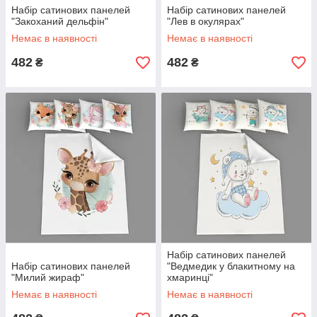
Набір сатинових панелей
Набір сатинових панелей
"Закоханий дельфін"
"Лев в окулярах"
Немає в наявності
Немає в наявності
482
482
₴
₴
Набір сатинових панелей
Набір сатинових панелей
"Ведмедик у блакитному на
"Милий жираф"
хмаринці"
Немає в наявності
Немає в наявності