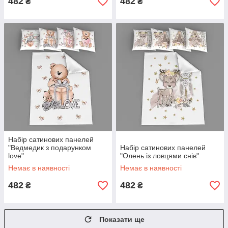
482
482
₴
₴
Набір сатинових панелей
"Ведмедик з подарунком
Набір сатинових панелей
love"
"Олень із ловцями снів"
Немає в наявності
Немає в наявності
482
482
₴
₴
Показати ще