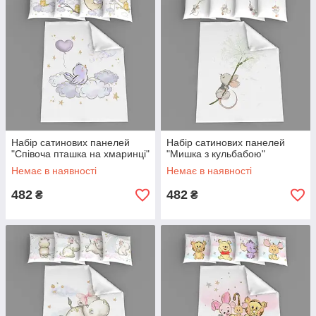
Набір сатинових панелей
Набір сатинових панелей
"Співоча пташка на хмаринці"
"Мишка з кульбабою"
Немає в наявності
Немає в наявності
482
482
₴
₴