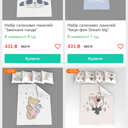
Набір сатинових панелей
Набір сатинових панелей
"Закохана панда"
"Киця-фея Dream big"
В наявності 8 од.
В наявності 7 од.
431
431
₴
₴
482 ₴
482 ₴
Купити
Купити
–11%
–11%