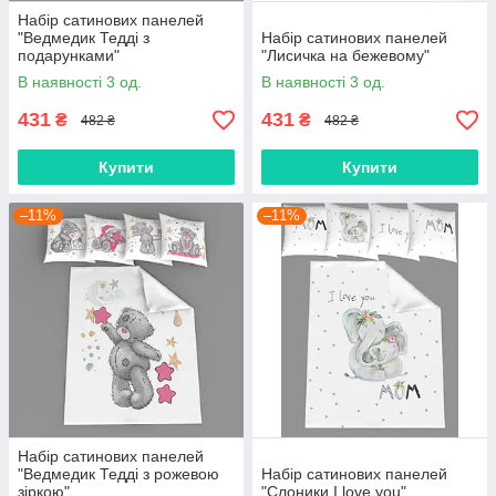
Набір сатинових панелей
"Ведмедик Тедді з
Набір сатинових панелей
подарунками"
"Лисичка на бежевому"
В наявності 3 од.
В наявності 3 од.
431
431
₴
₴
482 ₴
482 ₴
Купити
Купити
–11%
–11%
Набір сатинових панелей
"Ведмедик Тедді з рожевою
Набір сатинових панелей
зіркою"
"Слоники I love you"