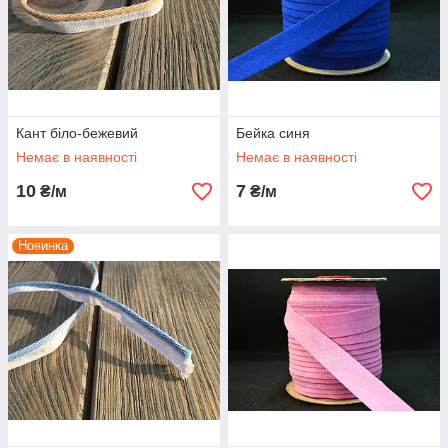
Кант біло-бежевий
Бейка синя
Немає в наявності
Немає в наявності
10
7
₴/м
₴/м
Новинка