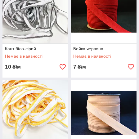
Кант біло-сірий
Бейка червона
Немає в наявності
Немає в наявності
10
7
₴/м
₴/м