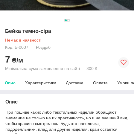
Бейка темно-сіра
Немає в наявності
Код: Б-0007
Роздріб
7
₴/м
Мінімальна сума замовлення на сайті — 300 ₴
Опис
Характеристики
Доставка
Оплата
Умови п
Опис
При пошиве каких либо текстильных изделий обращают
внимание не только на их практичность, но и на внешний вид,
чтобы красиво смотрелось. Будь это наволочка,
пододеяльники, плед или другие изделия, край остается