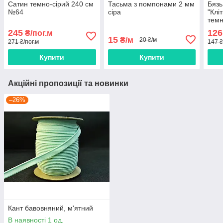
Сатин темно-сірий 240 см
Тасьма з помпонами 2 мм
Бязь
№64
сіра
"Клі
темн
220
245
126
₴/пог.м
15
₴/м
20 ₴/м
271 ₴/пог.м
147 ₴
Купити
Купити
Акційні пропозиції та новинки
–26%
Кант бавовняний, м'ятний
В наявності 1 од.