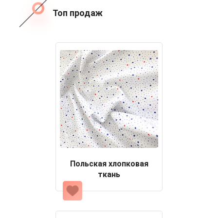
Топ продаж
Польская хлопковая
ткань