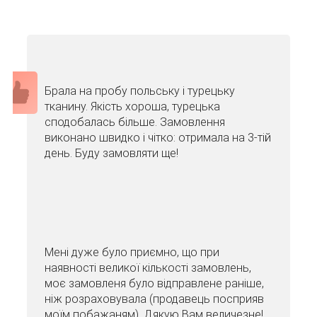
Брала на пробу польську і турецьку
тканину. Якість хороша, турецька
сподобалась більше. Замовлення
виконано швидко і чітко: отримала на 3-тій
день. Буду замовляти ще!
Мені дуже було приємно, що при
наявності великої кількості замовлень,
моє замовленя було відправлене раніше,
ніж розраховувала (продавець посприяв
моїм побажаням). Дякую Вам величезне!