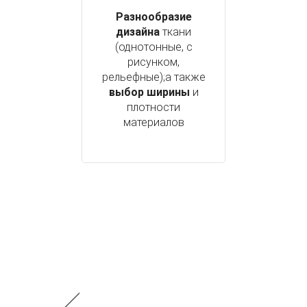
Разнообразие
дизайна
ткани
(однотонные, с
рисунком,
рельефные);а также
выбор ширины
и
плотности
материалов