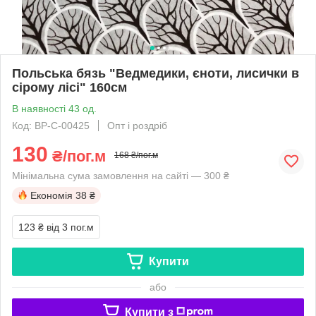
Польська бязь "Ведмедики, єноти, лисички в
сірому лісі" 160см
В наявності 43 од.
Код: BP-C-00425
Опт і роздріб
130
₴/пог.м
168 ₴/пог.м
Мінімальна сума замовлення на сайті — 300 ₴
Економія
38 ₴
123 ₴
від 3 пог.м
Купити
або
Купити з