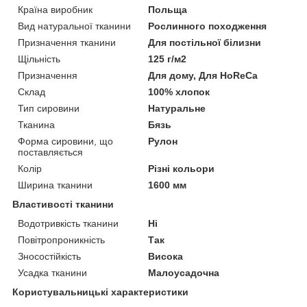
Країна виробник
Польща
Вид натуральної тканини
Рослинного походження
Призначення тканини
Для постільної білизни
Щільність
125 г/м2
Призначення
Для дому, Для HoReCa
Склад
100% хлопок
Тип сировини
Натуральне
Тканина
Бязь
Форма сировини, що
Рулон
поставляється
Колір
Різні кольори
Ширина тканини
1600 мм
Властивості тканини
Водотривкість тканини
Ні
Повітропроникність
Так
Зносостійкість
Висока
Усадка тканини
Малоусадочна
Користувальницькі характеристики