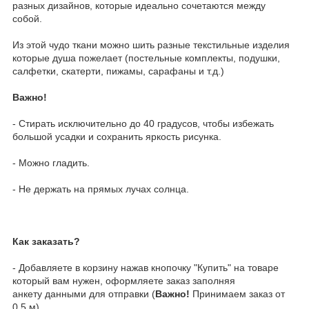
разных дизайнов, которые идеально сочетаются между
собой.
Из этой чудо ткани можно шить разные текстильные изделия
которые душа пожелает (постельные комплекты, подушки,
салфетки, скатерти, пижамы, сарафаны и т.д.)
Важно!
- Стирать исключительно до 40 градусов, чтобы избежать
большой усадки и сохранить яркость рисунка.
- Можно гладить.
- Не держать на прямых лучах солнца.
Как заказать?
- Добавляете в корзину нажав кнопочку "Купить" на товаре
который вам нужен, оформляете заказ заполняя
анкету данными для отправки (
Важно!
Принимаем заказ от
0.5 м)