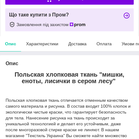
Що таке купити з Пром?
Замовлення під захистом
Опис
Характеристики
Доставка
Оплата
Умови п
Опис
Польская хлопковая ткань "мишки,
еноты, лисички в сером лесу"
Польская хлопковая ткань отличается отменным качеством
самого материала и рисунка. В состав входит 100% хлопок и
экологически чистые краски, что гарантирует безопасность
для тела. Нанесение рисунка на ткань происходит за
уникальной технологией и делает его устойчивым, даже
после многоразовой стирке краски не линяют. В нашем
магазине "Текстиль Украина" Вы сможете найти множество