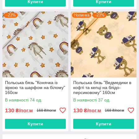
Купити
Купити
–23%
Новинка
–23%
Польська бязь "Конячка із
Польська бязь "Ведмедики в
зіркою та шарфом на білому"
кофті та кепці на блідо-
160см
персиковому" 160см
В наявності 74 од.
В наявності 37 од.
130
130
₴/пог.м
₴/пог.м
168 ₴/пог.м
168 ₴/пог.м
Купити
Купити