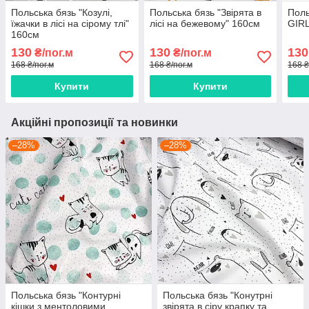
Польська бязь "Козулі,
Польська бязь "Звірята в
Поль
їжачки в лісі на сірому тлі"
лісі на бежевому" 160см
GIRL
160см
130
130
130
₴/пог.м
₴/пог.м
168 ₴/пог.м
168 ₴/пог.м
168 ₴
Купити
Купити
Акційні пропозиції та новинки
–28%
–28%
Польська бязь "Контурні
Польська бязь "Конутрні
кішки з ментоловими
звірята в сіру крапку та