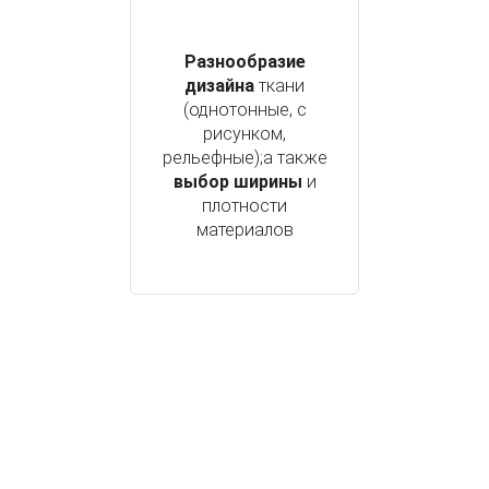
Разнообразие
дизайна
ткани
(однотонные, с
рисунком,
рельефные);а также
выбор ширины
и
плотности
материалов