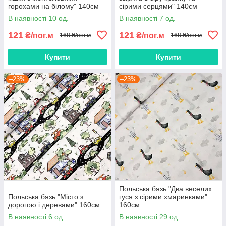
горохами на білому" 140см
сірими серцями" 140см
В наявності 10 од.
В наявності 7 од.
121
121
₴/пог.м
₴/пог.м
168 ₴/пог.м
168 ₴/пог.м
Купити
Купити
–23%
–23%
Польська бязь "Два веселих
Польська бязь "Місто з
гуся з сірими хмаринками"
дорогою і деревами" 160см
160см
В наявності 6 од.
В наявності 29 од.