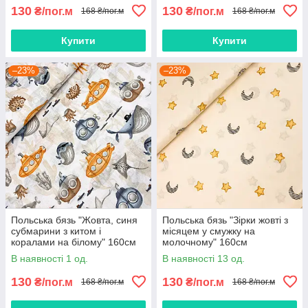
130
130
₴/пог.м
₴/пог.м
168 ₴/пог.м
168 ₴/пог.м
Купити
Купити
–23%
–23%
Польська бязь "Жовта, синя
Польська бязь "Зірки жовті з
субмарини з китом і
місяцем у смужку на
коралами на білому" 160см
молочному" 160см
В наявності 1 од.
В наявності 13 од.
130
130
₴/пог.м
₴/пог.м
168 ₴/пог.м
168 ₴/пог.м