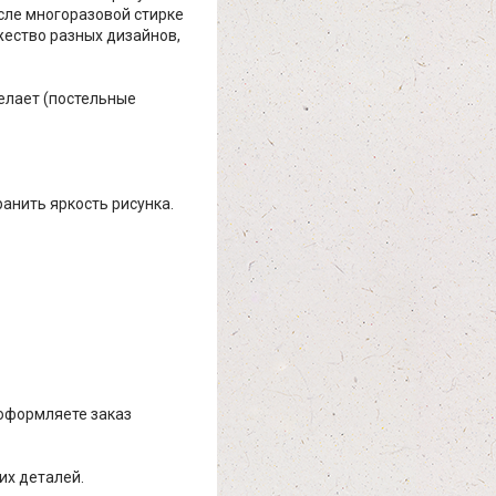
осле многоразовой стирке
жество разных дизайнов,
елает (постельные
ранить яркость рисунка.
 оформляете заказ
их деталей.