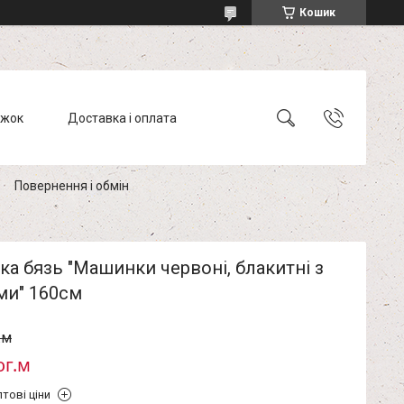
Кошик
ижок
Доставка і оплата
Повернення і обмін
а бязь "Машинки червоні, блакитні з
ми" 160см
.м
ог.м
тові ціни