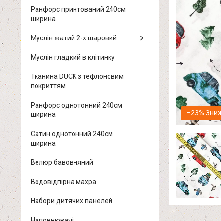
Ранфорс принтований 240см
ширина
Муслін жатий 2-х шаровий
Муслін гладкий в клітинку
Тканина DUCK з тефлоновим
покриттям
Ранфорс однотонний 240см
–23%
ширина
Сатин однотонний 240см
ширина
Велюр бавовняний
Водовідпірна махра
Набори дитячих панелей
Наповнювачі