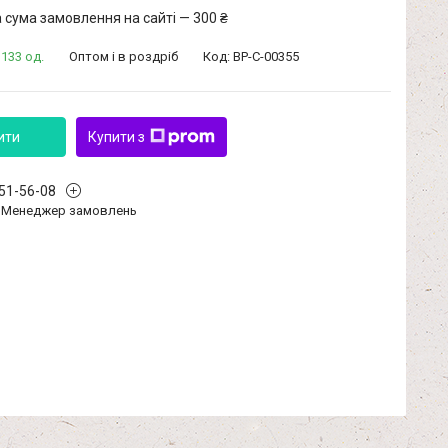
 сума замовлення на сайті — 300 ₴
 133 од.
Оптом і в роздріб
Код:
BP-C-00355
ити
Купити з
351-56-08
Менеджер замовлень