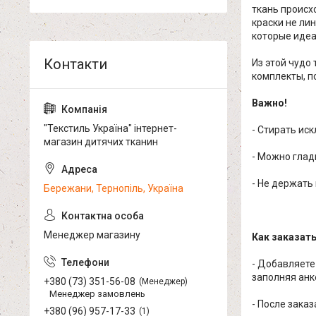
ткань происх
краски не ли
которые идеа
Из этой чудо
комплекты, по
Важно!
"Текстиль Україна" інтернет-
- Стирать ис
магазин дитячих тканин
- Можно глад
- Не держать
Бережани, Тернопіль, Україна
Менеджер магазину
Как заказат
- Добавляете
заполняя анк
+380 (73) 351-56-08
Менеджер
Менеджер замовлень
- После зака
+380 (96) 957-17-33
1