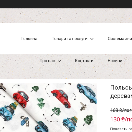
Головна
Товари та послуги
Система зн
Про нас
Контакти
Новини
Польськ
дерева
168 ₴/пог
130 ₴/п
Показати оп