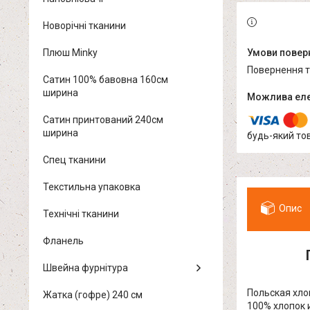
Новорічні тканини
Плюш Minky
повернення 
Сатин 100% бавовна 160см
ширина
Сатин принтований 240см
ширина
будь-який то
Спец тканини
Текстильна упаковка
Опис
Технічні тканини
Фланель
Швейна фурнітура
Польская хло
Жатка (гофре) 240 см
100% хлопок 