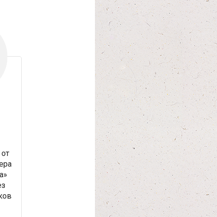
от
ера
а»
ез
ков