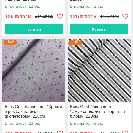
В наявності 12 од.
В наявності 2 од.
126
126
₴/пог.м
₴/пог.м
147 ₴/пог.м
147 ₴/пог.м
Купити
Купити
–14%
–14%
Бязь Gold бавовняна "Хрести
Бязь Gold бавовняна
в ромбах на блідо-
"Смужка блакитна, чорна на
фіолетовому" 220см
білому" 220см
В наявності 23 од.
В наявності 6 од.