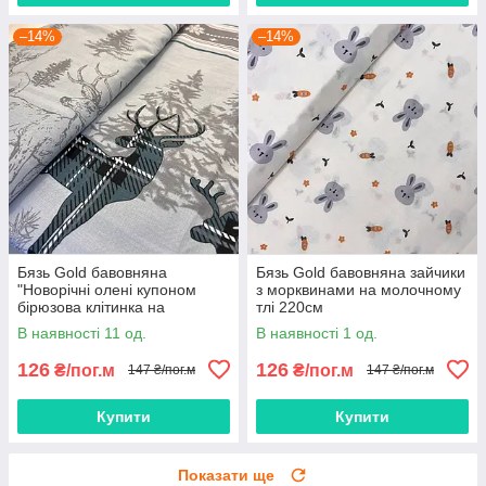
–14%
–14%
Бязь Gold бавовняна
Бязь Gold бавовняна зайчики
"Новорічні олені купоном
з морквинами на молочному
бірюзова клітинка на
тлі 220см
блакитному" 220см
В наявності 11 од.
В наявності 1 од.
126
126
₴/пог.м
₴/пог.м
147 ₴/пог.м
147 ₴/пог.м
Купити
Купити
Показати ще