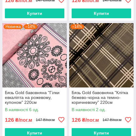
126
126
₴/пог.м
₴/пог.м
147 ₴/пог.м
147 ₴/пог.м
Купити
Купити
Новинка
–14%
–14%
Бязь Gold бавовняна "Гілки
Бязь Gold бавовняна "Клітка
евкаліпта на рожевому,
бежево-чорна на темно-
купоном" 220см
коричневому" 220см
В наявності 6 од.
В наявності 2 од.
126
126
₴/пог.м
₴/пог.м
147 ₴/пог.м
147 ₴/пог.м
Купити
Купити