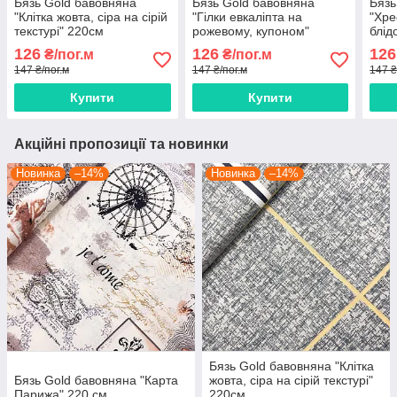
Бязь Gold бавовняна
Бязь Gold бавовняна
Бязь
"Клітка жовта, сіра на сірій
"Гілки евкаліпта на
"Хре
текстурі" 220см
рожевому, купоном"
блід
220см
126
126
126
₴/пог.м
₴/пог.м
147 ₴/пог.м
147 ₴/пог.м
147 ₴
Купити
Купити
Акційні пропозиції та новинки
Новинка
–14%
Новинка
–14%
Бязь Gold бавовняна "Клітка
Бязь Gold бавовняна "Карта
жовта, сіра на сірій текстурі"
Парижа" 220 см
220см