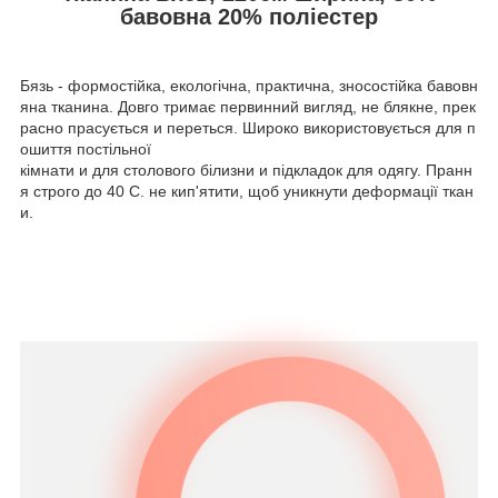
бавовна 20% поліестер
Бязь - формостійка, екологічна, практична, зносостійка бавовн
яна тканина. Довго тримає первинний вигляд, не блякне, прек
расно прасується и переться. Широко використовується для п
ошиття постільної
кімнати и для столового білизни и підкладок для одягу. Пранн
я строго до 40 С. не кип'ятити, щоб уникнути деформації ткан
и.