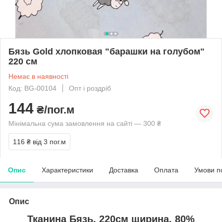
Бязь Gold хлопковая "барашки на голубом"
220 см
Немає в наявності
Код: BG-00104
Опт і роздріб
144
₴/пог.м
Мінімальна сума замовлення на сайті — 300 ₴
116 ₴
від 3 пог.м
Опис
Характеристики
Доставка
Оплата
Умови п
Опис
Тканина Бязь, 220см ширина, 80%