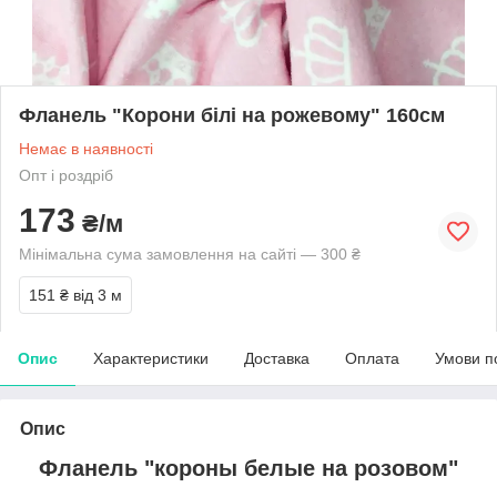
Фланель "Корони білі на рожевому" 160см
Немає в наявності
Опт і роздріб
173
₴/м
Мінімальна сума замовлення на сайті — 300 ₴
151 ₴
від 3 м
Опис
Характеристики
Доставка
Оплата
Умови п
Опис
Фланель "короны белые на розовом"