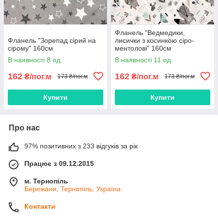
Фланель "Ведмедики,
Фланель "Зорепад сірий на
лисички з косинкою сіро-
сірому" 160см
ментолові" 160см
В наявності 8 од.
В наявності 11 од.
162
162
₴/пог.м
₴/пог.м
173 ₴/пог.м
173 ₴/пог.м
Купити
Купити
Про нас
97% позитивних з 233 відгуків за рік
Працює з 09.12.2015
м. Тернопіль
Бережани, Тернопіль, Україна
Контакти