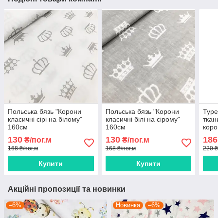
Польська бязь "Корони
Польська бязь "Корони
Туре
класичні сірі на білому"
класичні білі на сірому"
ткан
160см
160см
коро
240 
130
130
186
₴/пог.м
₴/пог.м
168 ₴/пог.м
168 ₴/пог.м
220 ₴
Купити
Купити
Акційні пропозиції та новинки
–6%
Новинка
–6%