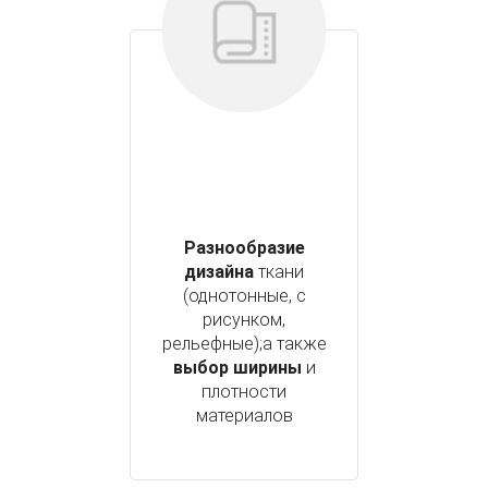
Разнообразие
дизайна
ткани
(однотонные, с
рисунком,
рельефные);а также
выбор ширины
и
плотности
материалов