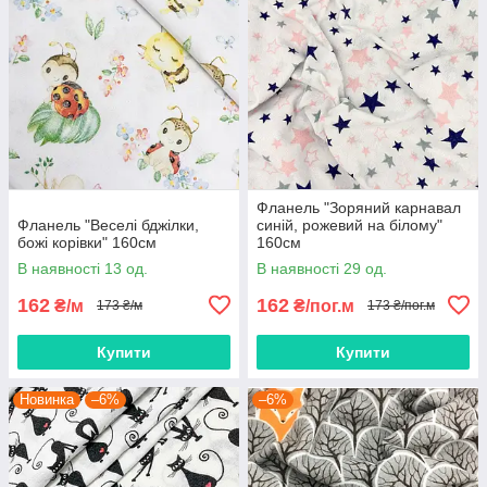
Фланель "Зоряний карнавал
Фланель "Веселі бджілки,
синій, рожевий на білому"
божі корівки" 160см
160см
В наявності 13 од.
В наявності 29 од.
162
162
₴/м
₴/пог.м
173 ₴/м
173 ₴/пог.м
Купити
Купити
Новинка
–6%
–6%