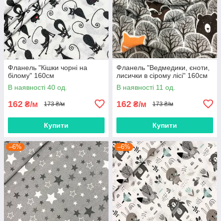
Фланель "Кішки чорні на
Фланель "Ведмедики, єноти,
білому" 160см
лисички в сірому лісі" 160см
В наявності 40 од.
В наявності 11 од.
162
162
₴/м
₴/м
173 ₴/м
173 ₴/м
Купити
Купити
–6%
–6%