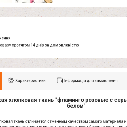
товару протягом 14 днів
за домовленістю
Характеристики
Інформація для замовлення
ая хлопковая ткань "фламинго розовые с сер
белом"
пковая ткань отличается отменным качеством самого материала и 
и экологически чистые краски, что гарантирует безопасность для т