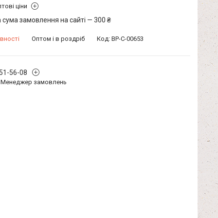
тові ціни
 сума замовлення на сайті — 300 ₴
вності
Оптом і в роздріб
Код:
BP-C-00653
351-56-08
Менеджер замовлень