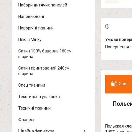
Набори дитячих панелей
Наповнювачі
Новорічні тканини
Плюш Minky
повернення 
Сатин 100% бавовна 160см
ширина
Сатин принтований 240см
ширина
Опис
Спец тканини
Текстильна упаковка
Польск
Технічні тканини
Фланель
Польская хло
Швейна фурнітура
100% хлопок 