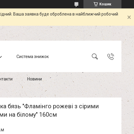
Кошик
ихідний. Ваша заявка буде оброблена в найближчий робочий
Система знижок
нтакти
Новини
а бязь "Фламінго рожеві з сірими
и на білому" 160см
.м