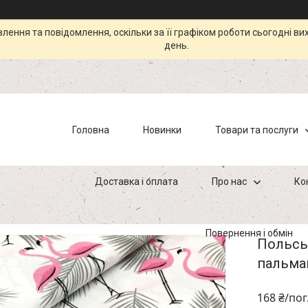
ення та повідомлення, оскільки за її графіком роботи сьогодні в
день.
Головна
Новинки
Товари та послуги
Доставка і оплата
Про нас
Ко
Повернення і обмін
Польськ
пальмам
168 ₴/пог