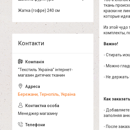
ткань происх
Жатка (гофре) 240 см
краски не ли
которые идеа
Из этой чудо
комплекты, по
Важно!
- Стирать ис
- Можно глад
"Текстиль Україна" інтернет-
магазин дитячих тканин
- Не держать
Бережани, Тернопіль, Україна
Как заказат
- Добавляете
Менеджер магазину
заполняя анк
- После зака