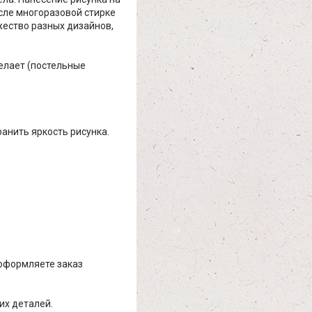
осле многоразовой стирке
жество разных дизайнов,
елает (постельные
ранить яркость рисунка.
 оформляете заказ
их деталей.