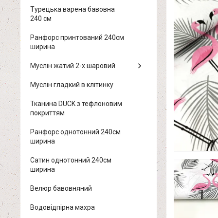
Турецька варена бавовна
240 см
Ранфорс принтований 240см
ширина
Муслін жатий 2-х шаровий
Муслін гладкий в клітинку
Тканина DUCK з тефлоновим
покриттям
Ранфорс однотонний 240см
ширина
Сатин однотонний 240см
ширина
Велюр бавовняний
Водовідпірна махра