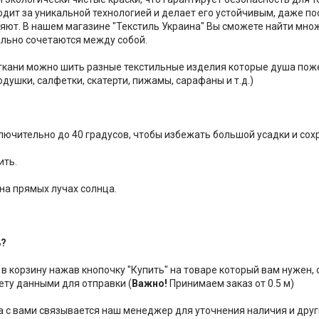
одит за уникальной технологией и делает его устойчивым, даже п
няют. В нашем магазине "Текстиль Украина" Вы сможете найти мно
льно сочетаются между собой.
 ткани можно шить разные текстильные изделия которые душа пож
душки, салфетки, скатерти, пижамы, сарафаны и т.д.)
ключительно до 40 градусов, чтобы избежать большой усадки и сох
ить.
 на прямых лучах солнца.
ь?
 в корзину нажав кнопочку "Купить" на товаре который вам нужен,
ету данными для отправки (
Важно!
Принимаем заказ от 0.5 м)
за с вами связывается наш менеджер для уточнения наличия и друг