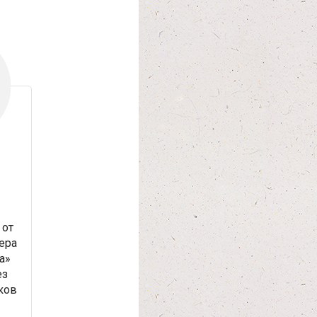
от
ера
а»
ез
ков