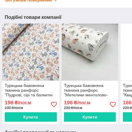
Подібні товари компанії
Турецька бавовняна
Турецька бавовняна
Туре
тканина ранфорс
тканина ранфорс
ткан
"Пудрові, сірі та балкитні
"Метелики ментолово-
"Ква
зайчики" 240 см
пудрові" 240 см
біло
196
196
186
₴/пог.м
₴/пог.м
230 ₴/пог.м
230 ₴/пог.м
220 ₴
Купити
Купити