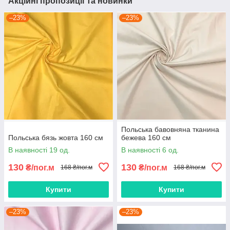
Акційні пропозиції та новинки
–23%
–23%
Польська бавовняна тканина
Польська бязь жовта 160 см
бежева 160 см
В наявності 19 од.
В наявності 6 од.
130
130
₴/пог.м
₴/пог.м
168 ₴/пог.м
168 ₴/пог.м
Купити
Купити
–23%
–23%