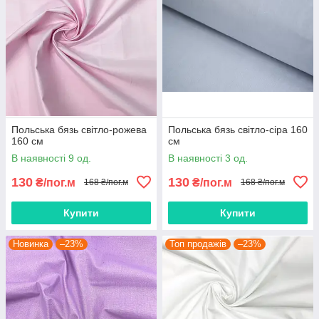
Польська бязь світло-рожева
Польська бязь світло-сіра 160
160 см
см
В наявності 9 од.
В наявності 3 од.
130
130
₴/пог.м
₴/пог.м
168 ₴/пог.м
168 ₴/пог.м
Купити
Купити
Новинка
–23%
Топ продажів
–23%