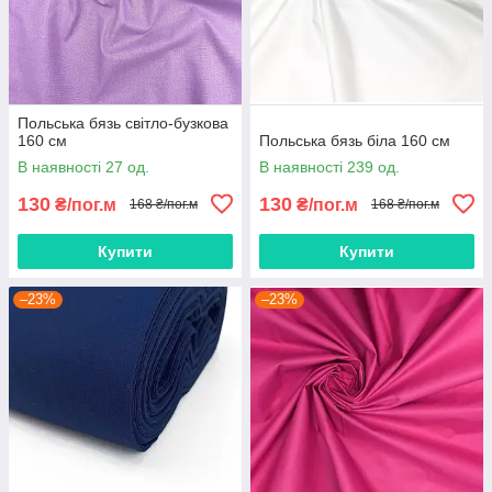
Польська бязь світло-бузкова
160 см
Польська бязь біла 160 см
В наявності 27 од.
В наявності 239 од.
130
130
₴/пог.м
₴/пог.м
168 ₴/пог.м
168 ₴/пог.м
Купити
Купити
–23%
–23%