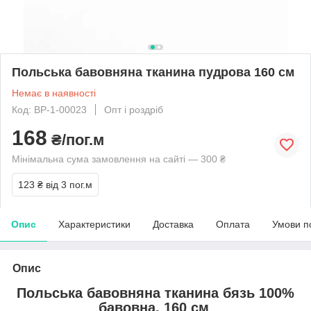
Польська бавовняна тканина пудрова 160 см
Немає в наявності
Код: BP-1-00023
Опт і роздріб
168
₴/пог.м
Мінімальна сума замовлення на сайті — 300 ₴
123 ₴
від 3 пог.м
Опис
Характеристики
Доставка
Оплата
Умови п
Опис
Польська бавовняна тканина бязь 100%
бавовна, 160 см