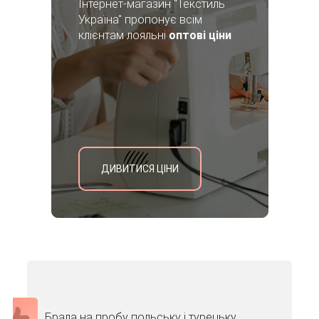
Інтернет-магазин "Текстиль
Україна" пропонує всім
клієнтам лояльні
оптові ціни
ДИВИТИСЯ ЦІНИ
Брала на пробу польську і турецьку