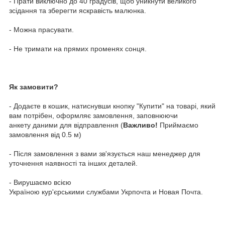
- Прати виключно до 40 градусів, щоб уникнути великого
зсідання та зберегти яскравість малюнка.
- Можна прасувати.
- Не тримати на прямих променях сонця.
Як замовити?
- Додаєте в кошик, натиснувши кнопку "Купити" на товарі, який
вам потрібен, оформляє замовлення, заповнюючи
анкету даними для відправлення (
Важливо!
Приймаємо
замовлення від 0.5 м)
- Після замовлення з вами зв'язується наш менеджер для
уточнення наявності та інших деталей.
- Вирушаємо всією
Україною кур'єрськими службами Укрпочта и Новая Почта.