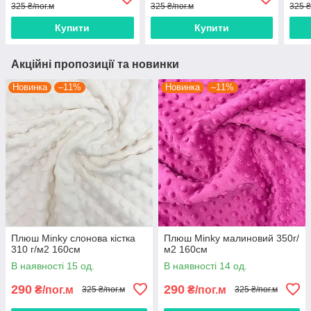
325 ₴/пог.м
325 ₴/пог.м
325 ₴
Купити
Купити
Акційні пропозиції та новинки
Новинка
–11%
Новинка
–11%
Плюш Minky слонова кістка
Плюш Minky малиновий 350г/
310 г/м2 160см
м2 160см
В наявності 15 од.
В наявності 14 од.
290
290
₴/пог.м
₴/пог.м
325 ₴/пог.м
325 ₴/пог.м