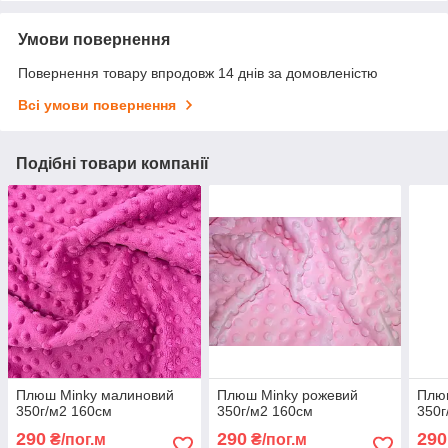
Умови повернення
Повернення товару впродовж 14 днів за домовленістю
Всі умови повернення
Подібні товари компанії
Плюш Minky малиновий
Плюш Minky рожевий
Плюш
350г/м2 160см
350г/м2 160см
350г
290
290
290
₴/пог.м
₴/пог.м