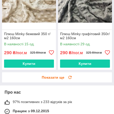
Плюш Minky бежевий 350 г/
Плюш Minky графітовий 350г/
м2 160см
м2 160см
В наявності 15 од.
В наявності 29 од.
290
290
₴/пог.м
₴/пог.м
325 ₴/пог.м
325 ₴/пог.м
Купити
Купити
Показати ще
Про нас
97% позитивних з 233 відгуків за рік
Працює з 09.12.2015