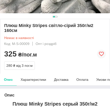
Плюш Minky Stripes світло-сірий 350г/м2
160см
Немає в наявності
Код: M-S-00009
Опт і роздріб
325
₴/пог.м
280 ₴
від 3 пог.м
Опис
Характеристики
Доставка
Оплата
Умови п
Опис
Плюш Minky Stripes серый 350г/м2