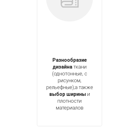
Разнообразие
дизайна
ткани
(однотонные, с
рисунком,
рельефные);а также
выбор ширины
и
плотности
материалов