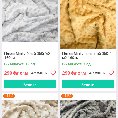
Плюш Minky білий 350г/м2
Плюш Minky гірчичний 350г/
160см
м2 160см
В наявності 12 од.
В наявності 7 од.
290
290
₴/пог.м
₴/пог.м
325 ₴/пог.м
325 ₴/пог.м
Купити
Купити
–11%
–11%