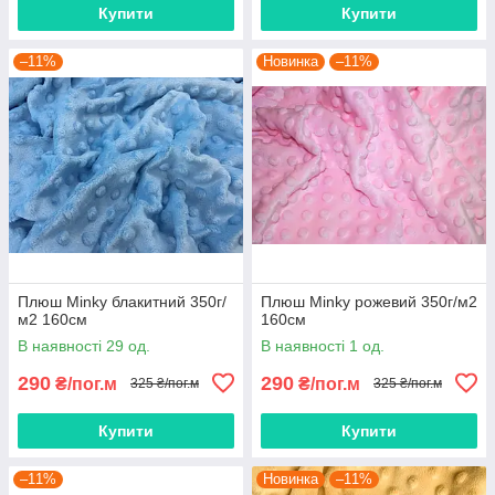
Купити
Купити
–11%
Новинка
–11%
Плюш Minky блакитний 350г/
Плюш Minky рожевий 350г/м2
м2 160см
160см
В наявності 29 од.
В наявності 1 од.
290
290
₴/пог.м
₴/пог.м
325 ₴/пог.м
325 ₴/пог.м
Купити
Купити
–11%
Новинка
–11%