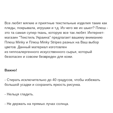
Все любят мягкие и приятные текстильные изделия такие как
пледы, покрывала, игрушки и т.д. Из чего же их шьют? Плюш -
это та самая супер-ткань, которую все так любят. Интернет-
магазин "Текстиль Украина" предлагает вашему вниманию
Плюш Minky и Плюш Minky Stripes разных на Ваш выбор
цветов. Данный материал изготовлен
из гиппоалергенного искусственного сырья, который
безопасен и совсем безвреден для кожи.
Важно!
- Стирать исключительно до 40 градусов, чтобы избежать
большой усадки и сохранить яркость рисунка.
- Нельця гладить.
- Не держать на прямых лучах солнца.