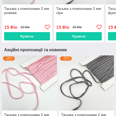
Тасьма з помпонами 2 мм
Тасьма з помпонами 2 мм
Тась
рожева
сіра
фукс
15
15
15
₴/м
₴/м
₴
20 ₴/м
20 ₴/м
Купити
Купити
Акційні пропозиції та новинки
–25%
–25%
Тасьма з помпонами 2 мм
Тасьма з помпонами 2 мм