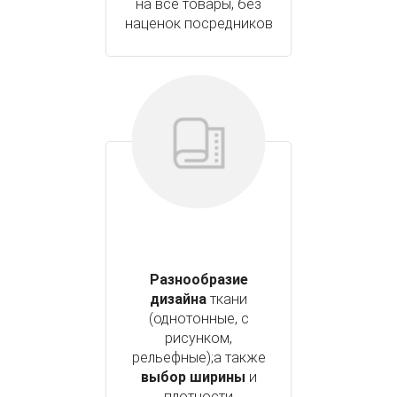
на все товары, без
наценок посредников
Разнообразие
дизайна
ткани
(однотонные, с
рисунком,
рельефные);а также
выбор ширины
и
плотности