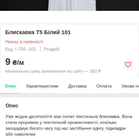
Блискавка Т5 Білий 101
Немає в наявності
Код: I-T50--101
Роздріб
9
₴/м
Мінімальна сума замовлення на сайті — 300 ₴
Опис
Характеристики
Доставка
Оплата
Умови п
Опис
Уже жодне десятиліття має попит текстильна блискавка. Вона
стала проривом у текстильній промисловості, оскільки
заощаджує багато часу під час застібання одягу, підковдри
або наволочки