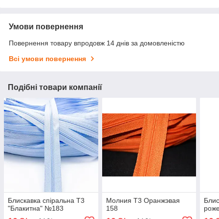
Умови повернення
Повернення товару впродовж 14 днів за домовленістю
Всі умови повернення
Подібні товари компанії
Блискавка спіральна Т3
Молния Т3 Оранжэвая
Блис
"Блакитна" №183
158
роже