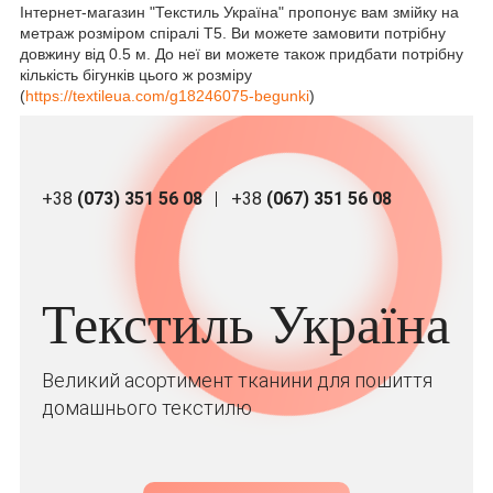
Інтернет-магазин "Текстиль Україна" пропонує вам змійку на
метраж розміром спіралі Т5. Ви можете замовити потрібну
довжину від 0.5 м. До неї ви можете також придбати потрібну
кількість бігунків цього ж розміру
(
https://textileua.com/g18246075-begunki
)
+38
(073) 351 56 08
+38
(067) 351 56 08
Текстиль Україна
Великий асортимент тканини для пошиття
домашнього текстилю