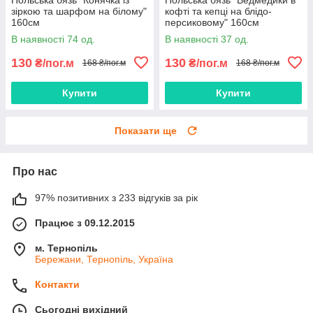
зіркою та шарфом на білому"
кофті та кепці на блідо-
160см
персиковому" 160см
В наявності 74 од.
В наявності 37 од.
130
130
₴/пог.м
₴/пог.м
168 ₴/пог.м
168 ₴/пог.м
Купити
Купити
Показати ще
Про нас
97% позитивних з 233 відгуків за рік
Працює з 09.12.2015
м. Тернопіль
Бережани, Тернопіль, Україна
Контакти
Сьогодні вихідний