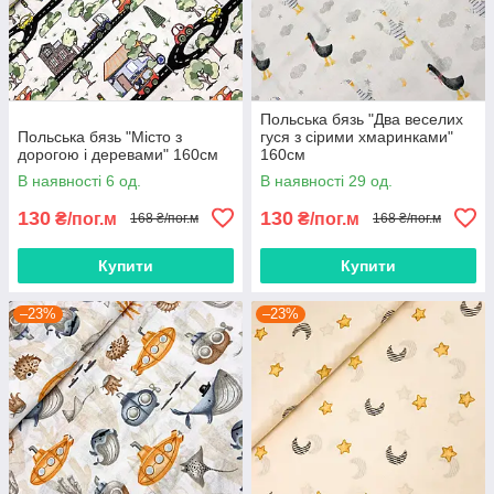
Польська бязь "Два веселих
Польська бязь "Місто з
гуся з сірими хмаринками"
дорогою і деревами" 160см
160см
В наявності 6 од.
В наявності 29 од.
130
130
₴/пог.м
₴/пог.м
168 ₴/пог.м
168 ₴/пог.м
Купити
Купити
–23%
–23%