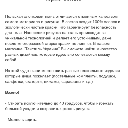
Польская хлопковая ткань отличается отменным качеством
самого материала и рисунка. В состав входит 100% хлопок и
экологически чистые краски, что гарантирует безопасность
для тела. Нанесение рисунка на ткань происходит за
уникальной технологией и делает его устойчивым, даже
после многоразовой стирке краски не линяют. В нашем
магазине "Текстиль Украина" Вы сможете найти множество
разных дизайнов, которые идеально сочетаются между
собой.
Из этой чудо ткани можно шить разные текстильные изделия
которые душа пожелает (постельные комплекты, подушки,
салфетки, скатерти, пижамы, сарафаны и т.д.)
Важно!
- Стирать исключительно до 40 градусов, чтобы избежать
большой усадки и сохранить яркость рисунка.
- Можно гладить.