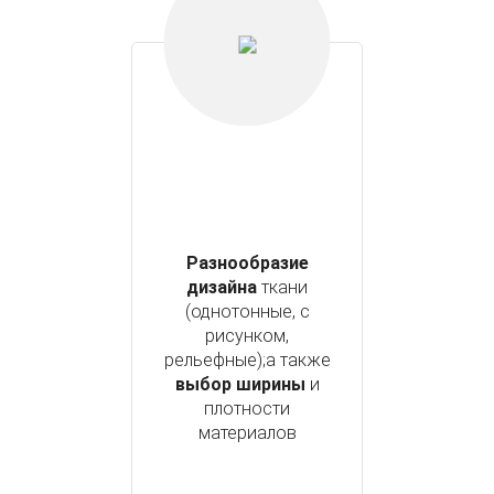
Разнообразие
дизайна
ткани
(однотонные, с
рисунком,
рельефные);а также
выбор ширины
и
плотности
материалов