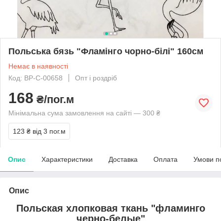
Польська бязь "Фламінго чорно-білі" 160см
Немає в наявності
Код: BP-C-00658
Опт і роздріб
168
₴/пог.м
Мінімальна сума замовлення на сайті — 300 ₴
123 ₴
від 3 пог.м
Опис
Характеристики
Доставка
Оплата
Умови п
Опис
Польская хлопковая ткань "фламинго
черно-белые"