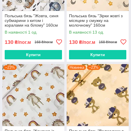
Польська бязь "Жовта, синя
Польська бязь "Зірки жовті з
субмарини з китом і
місяцем у смужку на
коралами на білому" 160см
молочному" 160см
В наявності 1 од.
В наявності 13 од.
130
130
₴/пог.м
₴/пог.м
168 ₴/пог.м
168 ₴/пог.м
Купити
Купити
–23%
Новинка
–23%
Польська бязь "Конячка із
Польська бязь "Ведмедики в