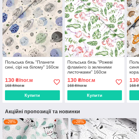
Польська бязь "Планети
Польська бязь "Рожеві
Поль
сині, сірі на білому" 160см
фламінго із зеленими
синя
листочками" 160см
кора
160
130
130
130
₴/пог.м
₴/пог.м
168 ₴/пог.м
168 ₴/пог.м
168 ₴
Купити
Купити
Акційні пропозиції та новинки
–28%
–28%