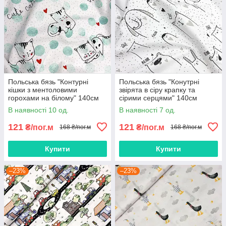
Польська бязь "Контурні
Польська бязь "Конутрні
кішки з ментоловими
звірята в сіру крапку та
горохами на білому" 140см
сірими серцями" 140см
В наявності 10 од.
В наявності 7 од.
121
121
₴/пог.м
₴/пог.м
168 ₴/пог.м
168 ₴/пог.м
Купити
Купити
–23%
–23%