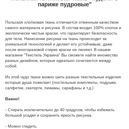
париже пудровые"
Польская хлопковая ткань отличается отменным качеством
самого материала и рисунка. В состав входит 100% хлопок и
экологически чистые краски, что гарантирует безопасность
для тела. Нанесение рисунка на ткань происходит за
уникальной технологией и делает его устойчивым, даже
после многоразовой стирке краски не линяют. В нашем
магазине "Текстиль Украина" Вы сможете найти множество
разных дизайнов, которые идеально сочетаются между
собой.
Из этой чудо ткани можно шить разные текстильные изделия
которые душа пожелает (постельные комплекты, подушки,
салфетки, скатерти, пижамы, сарафаны и т.д.)
Важно!
- Стирать исключительно до 40 градусов, чтобы избежать
большой усадки и сохранить яркость рисунка.
- Можно гладить.