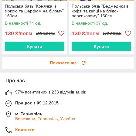
Польська бязь "Конячка із
Польська бязь "Ведмедики в
зіркою та шарфом на білому"
кофті та кепці на блідо-
160см
персиковому" 160см
В наявності 74 од.
В наявності 37 од.
130
130
₴/пог.м
₴/пог.м
168 ₴/пог.м
168 ₴/пог.м
Купити
Купити
Показати ще
Про нас
97% позитивних з 233 відгуків за рік
Працює з 09.12.2015
м. Тернопіль
Бережани, Тернопіль, Україна
Контакти