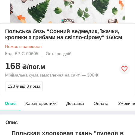
Польська бязь "Сонний ведмедик, їжачки,
кролики з грибами на світло-сірому" 160см
Немає в наявності
Код: BP-C-00605
Опт і роздріб
168
₴/пог.м
Мінімальна сума замовлення на сайті — 300 ₴
123 ₴
від 3 пог.м
Опис
Характеристики
Доставка
Оплата
Умови п
Опис
Польская хлопковая ткань "пуделя в