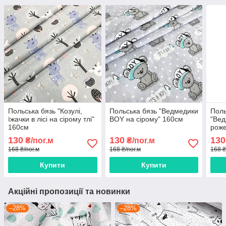
Польська бязь "Козулі,
Польська бязь "Ведмедики
Поль
їжачки в лісі на сірому тлі"
BOY на сірому" 160см
"Вед
160см
роже
130
130
130
₴/пог.м
₴/пог.м
168 ₴/пог.м
168 ₴/пог.м
168 ₴
Купити
Купити
Акційні пропозиції та новинки
–28%
–28%