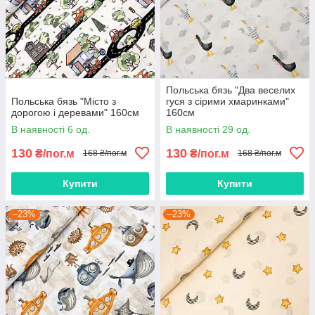
Польська бязь "Два веселих
Польська бязь "Місто з
гуся з сірими хмаринками"
дорогою і деревами" 160см
160см
В наявності 6 од.
В наявності 29 од.
130
130
₴/пог.м
₴/пог.м
168 ₴/пог.м
168 ₴/пог.м
Купити
Купити
–23%
–23%