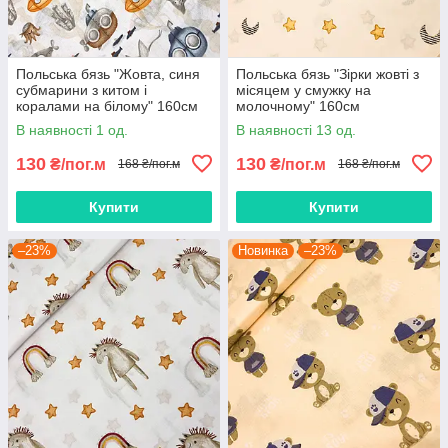
Польська бязь "Жовта, синя
Польська бязь "Зірки жовті з
субмарини з китом і
місяцем у смужку на
коралами на білому" 160см
молочному" 160см
В наявності 1 од.
В наявності 13 од.
130
130
₴/пог.м
₴/пог.м
168 ₴/пог.м
168 ₴/пог.м
Купити
Купити
–23%
Новинка
–23%