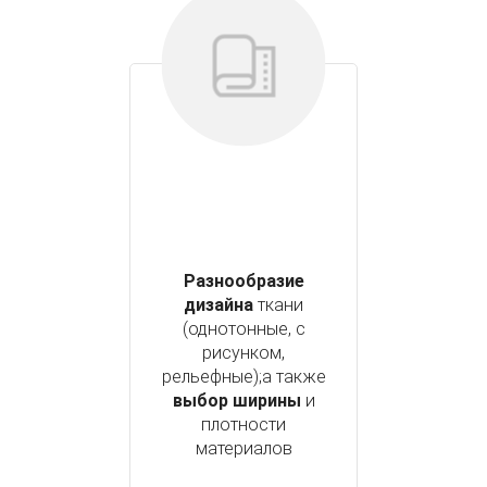
Разнообразие
дизайна
ткани
(однотонные, с
рисунком,
рельефные);а также
выбор ширины
и
плотности
материалов