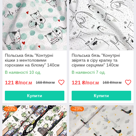
Польська бязь "Контурні
Польська бязь "Конутрні
кішки з ментоловими
звірята в сіру крапку та
горохами на білому" 140см
сірими серцями" 140см
В наявності 10 од.
В наявності 7 од.
121
121
₴/пог.м
₴/пог.м
168 ₴/пог.м
168 ₴/пог.м
Купити
Купити
–23%
–23%