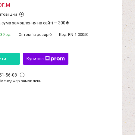
ог.м
тові ціни
 сума замовлення на сайті — 300 ₴
39 од.
Оптом і в роздріб
Код:
RN-1-00050
ити
Купити з
351-56-08
Менеджер замовлень