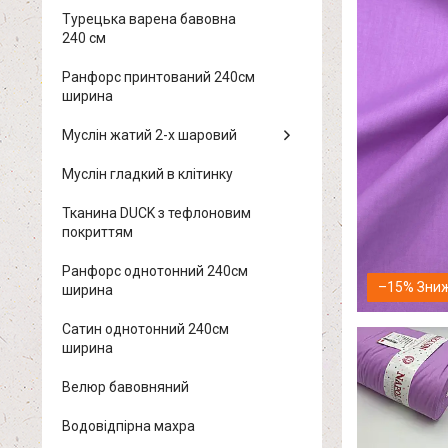
Турецька варена бавовна
240 см
Ранфорс принтований 240см
ширина
Муслін жатий 2-х шаровий
Муслін гладкий в клітинку
Тканина DUCK з тефлоновим
покриттям
Ранфорс однотонний 240см
–15%
ширина
Сатин однотонний 240см
ширина
Велюр бавовняний
Водовідпірна махра