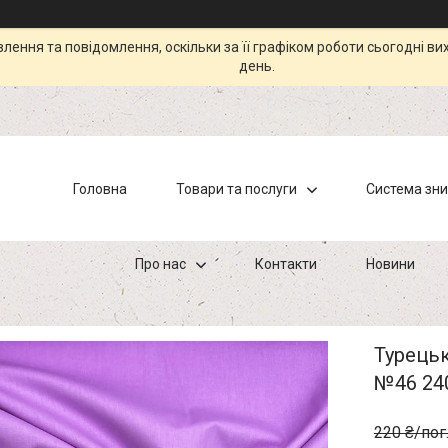
ення та повідомлення, оскільки за її графіком роботи сьогодні в
день.
Головна
Товари та послуги
Система зн
Про нас
Контакти
Новини
Турець
№46 24
220 ₴/пог