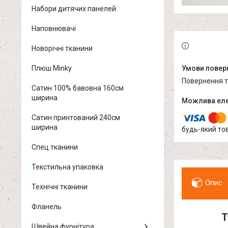
Набори дитячих панелей
Наповнювачі
Новорічні тканини
Плюш Minky
повернення 
Сатин 100% бавовна 160см
ширина
Сатин принтований 240см
ширина
будь-який то
Спец тканини
Текстильна упаковка
Опис
Технічні тканини
Фланель
Т
Швейна фурнітура