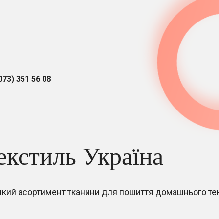
073) 351 56 08
екстиль Україна
икий асортимент тканини для пошиття домашнього т