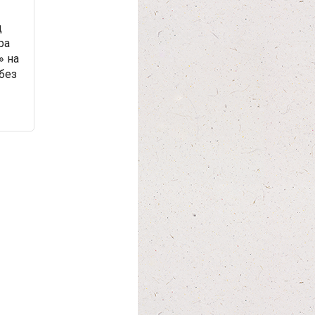
д
ра
» на
без