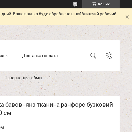
Кошик
ихідний. Ваша заявка буде оброблена в найближчий робочий
ижок
Доставка і оплата
Повернення і обмін
ка бавовняна тканина ранфорс бузковий
0 см
.м