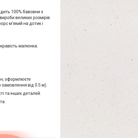
одить 100% бавовни з
вироби великих розмірів
рс м'який на дотик і
скравість малюнка.
бен, оформлюєте
замовлення від 0.5 м).
і та інших деталей.
та.