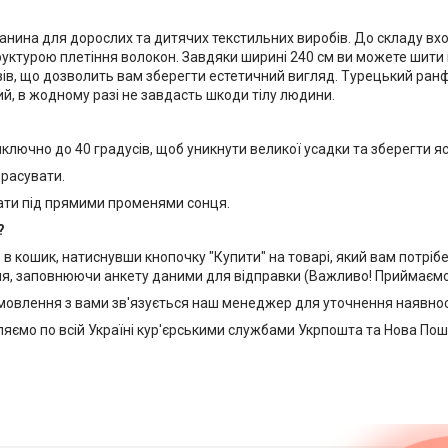
анина для дорослих та дитячих текстильних виробів. До складу вх
руктурою плетіння волокон. Завдяки ширині 240 см ви можете шити 
ів, що дозволить вам зберегти естетичний вигляд. Турецький ранфо
й, в жодному разі не завдасть шкоди тілу людини.
ключно до 40 градусів, щоб уникнути великої усадки та зберегти я
расувати.
ати під прямими променями сонця.
?
в кошик, натиснувши кнопочку "Купити" на товарі, який вам потрі
я, заповнюючи анкету даними для відправки (Важливо! Приймаємо 
мовлення з вами зв'язується наш менеджер для уточнення наявност
яємо по всій Україні кур'єрськими службами Укрпошта та Нова Пош