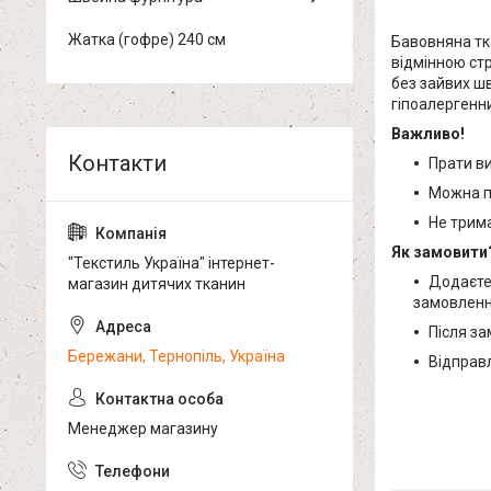
Жатка (гофре) 240 см
Бавовняна тк
відмінною ст
без зайвих шв
гіпоалергенни
Важливо!
Прати ви
Можна п
Не трим
Як замовити
"Текстиль Україна" інтернет-
Додаєте 
магазин дитячих тканин
замовленн
Після за
Бережани, Тернопіль, Україна
Відправл
Менеджер магазину