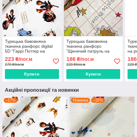
Турецька бавовняна
Турецька бавовняна
Туре
тканина ранфорс digital
тканина ранфорс
ткан
5D "Гаррі Поттер на
"Щенячий патруль на
на р
білому" 240 см
бежевому (квадрат)" 240
см
223
186
186
₴/пог.м
₴/пог.м
см
270 ₴/пог.м
220 ₴/пог.м
220 ₴
Купити
Купити
Акційні пропозиції та новинки
–17%
Новинка
–15%