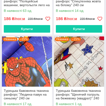
ранфорс "Поліцейські
ранфорс "Спецтехніка жовта
машинки, вертольоти лего на
на білому" 240 см
джинсовому" 240 см
В наявності 63 од.
В наявності 14 од.
186
186
₴/пог.м
₴/пог.м
220 ₴/пог.м
220 ₴/пог.м
Купити
Купити
Новинка
–15%
Новинка
–15%
Турецька бавовняна тканина
Турецька бавовняна тканина
ранфорс "Людина-павук на
ранфорс "Щенячий патруль
синьому" 240 см
на бежевому (квадрат)" 240
см
В наявності 17 од.
В наявності 1 од.