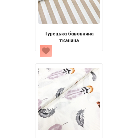
Турецька бавовняна
тканина