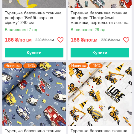
Турецька бавовняна тканина
Турецька бавовняна тканина
ранфорс "Бейбі-шарк на
ранфорс "Поліцейські
сірому" 240 см
машинки, вертольоти лего на
бежевому" 240 см
В наявності 7 од.
В наявності 29 од.
186
186
₴/пог.м
₴/пог.м
220 ₴/пог.м
220 ₴/пог.м
Купити
Купити
Новинка
–15%
Новинка
–15%
Турецька бавовняна тканина
Турецька бавовняна тканина