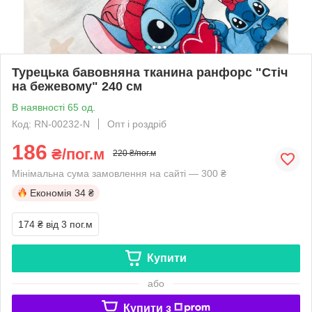
Турецька бавовняна тканина ранфорс "Стіч
на бежевому" 240 см
В наявності 65 од.
Код: RN-00232-N
Опт і роздріб
186
₴/пог.м
220 ₴/пог.м
Мінімальна сума замовлення на сайті — 300 ₴
Економія
34 ₴
174 ₴
від 3 пог.м
Купити
або
Купити з