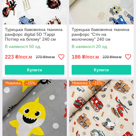
Турецька бавовняна тканина
Турецька бавовняна тканина
ранфорс digital 5D "Гаррі
ранфорс "Стіч на
Поттер на білому" 240 см
молочному" 240 см
В наявності 50 од.
В наявності 20 од.
223
186
₴/пог.м
₴/пог.м
270 ₴/пог.м
220 ₴/пог.м
Купити
Купити
Новинка
–15%
Новинка
–15%