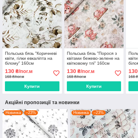
Польська бязь "Коричневі
Польська бязь "Порося з
Поль
квіти, гілки евкаліпта на
квітами бежево-зелене на
квіт
білому" 160см
квітковому тлі" 160см
біло
130
130
130
₴/пог.м
₴/пог.м
168 ₴/пог.м
168 ₴/пог.м
168 ₴
Купити
Купити
Акційні пропозиції та новинки
Новинка
–23%
Новинка
–23%