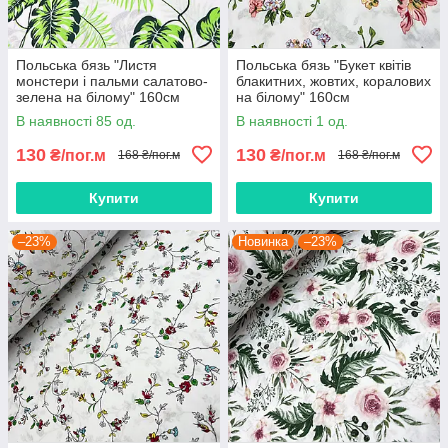
Польська бязь "Листя
Польська бязь "Букет квітів
монстери і пальми салатово-
блакитних, жовтих, коралових
зелена на білому" 160см
на білому" 160см
В наявності 85 од.
В наявності 1 од.
130
130
₴/пог.м
₴/пог.м
168 ₴/пог.м
168 ₴/пог.м
Купити
Купити
–23%
Новинка
–23%