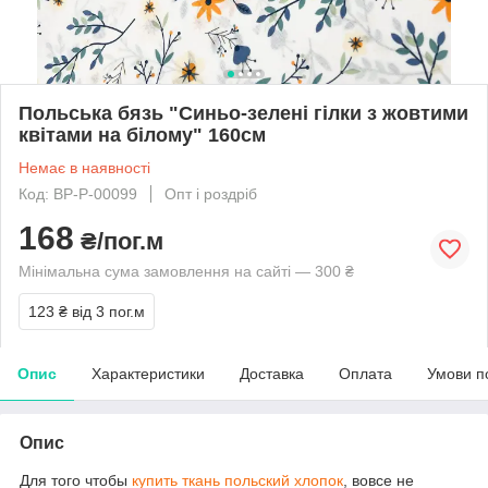
Польська бязь "Синьо-зелені гілки з жовтими
квітами на білому" 160см
Немає в наявності
Код: BP-P-00099
Опт і роздріб
168
₴/пог.м
Мінімальна сума замовлення на сайті — 300 ₴
123 ₴
від 3 пог.м
Опис
Характеристики
Доставка
Оплата
Умови п
Опис
Для того чтобы
купить ткань польский хлопок
, вовсе не