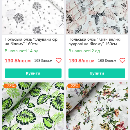
Польська бязь "Одувани сірі
Польська бязь "Квіти великі
на білому" 160см
пудрові на білому" 160см
В наявності 14 од.
В наявності 2 од.
130
130
₴/пог.м
₴/пог.м
168 ₴/пог.м
168 ₴/пог.м
Купити
Купити
–23%
–23%