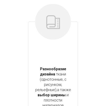
Разнообразие
дизайна
ткани
(однотонные, с
рисунком,
рельефные);а также
выбор ширины
и
плотности
материалов