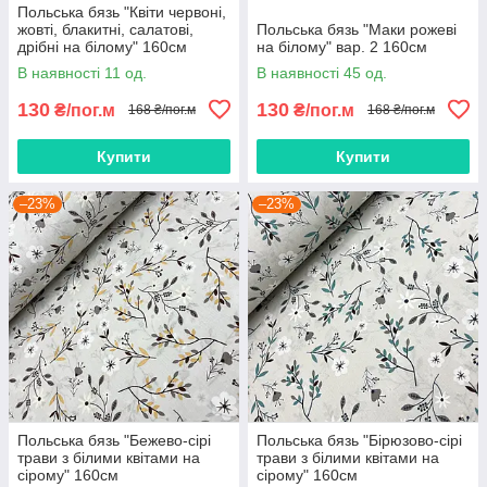
Польська бязь "Квіти червоні,
жовті, блакитні, салатові,
Польська бязь "Маки рожеві
дрібні на білому" 160см
на білому" вар. 2 160см
В наявності 11 од.
В наявності 45 од.
130
130
₴/пог.м
₴/пог.м
168 ₴/пог.м
168 ₴/пог.м
Купити
Купити
–23%
–23%
Польська бязь "Бежево-сірі
Польська бязь "Бірюзово-сірі
трави з білими квітами на
трави з білими квітами на
сірому" 160см
сірому" 160см