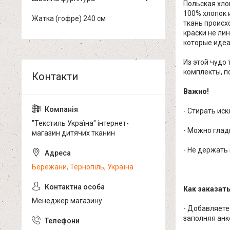
Польская хло
100% хлопок 
Жатка (гофре) 240 см
ткань происх
краски не ли
которые идеа
Из этой чудо
комплекты, по
Важно!
- Стирать ис
"Текстиль Україна" інтернет-
- Можно глад
магазин дитячих тканин
- Не держать
Бережани, Тернопіль, Україна
Как заказат
Менеджер магазину
- Добавляете
заполняя анк