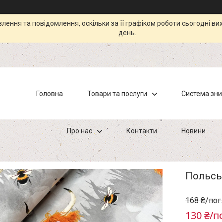
ення та повідомлення, оскільки за її графіком роботи сьогодні в
день.
Головна
Товари та послуги
Система зн
Про нас
Контакти
Новини
Польськ
168 ₴/пог
130 ₴/п