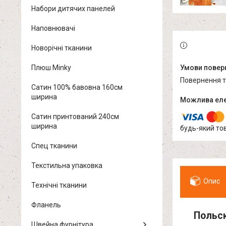
Набори дитячих панелей
Наповнювачі
Новорічні тканини
Плюш Minky
повернення 
Сатин 100% бавовна 160см
ширина
Сатин принтований 240см
ширина
будь-який то
Спец тканини
Текстильна упаковка
Опис
Технічні тканини
Фланель
Польск
Швейна фурнітура