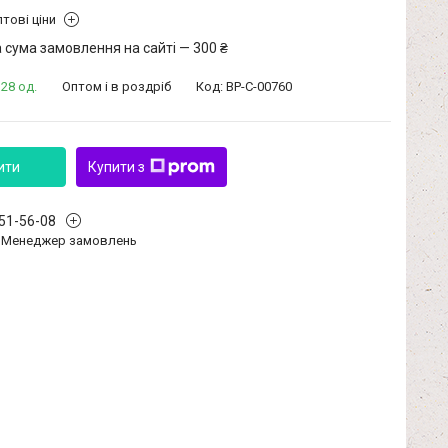
тові ціни
 сума замовлення на сайті — 300 ₴
28 од.
Оптом і в роздріб
Код:
BP-C-00760
ити
Купити з
351-56-08
Менеджер замовлень