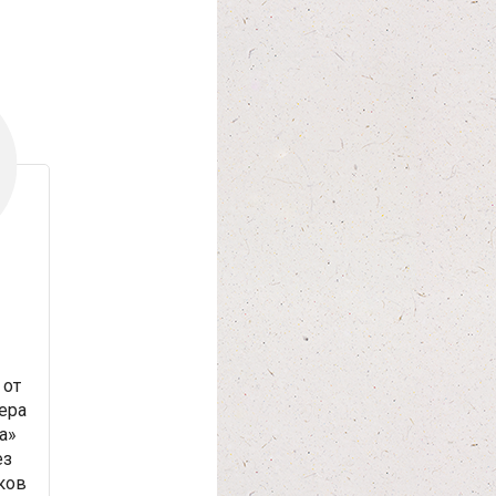
от
ера
а»
ез
ков