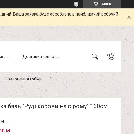
Кошик
ихідний. Ваша заявка буде оброблена в найближчий робочий
ижок
Доставка і оплата
Повернення і обмін
а бязь "Руді корови на сірому" 160см
.м
ог.м