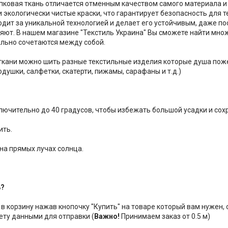
пковая ткань отличается отменным качеством самого материала и 
и экологически чистые краски, что гарантирует безопасность для т
одит за уникальной технологией и делает его устойчивым, даже п
няют. В нашем магазине "Текстиль Украина" Вы сможете найти мно
льно сочетаются между собой.
 ткани можно шить разные текстильные изделия которые душа пож
душки, салфетки, скатерти, пижамы, сарафаны и т.д.)
ключительно до 40 градусов, чтобы избежать большой усадки и сох
ить.
 на прямых лучах солнца.
ь?
 в корзину нажав кнопочку "Купить" на товаре который вам нужен,
ету данными для отправки (
Важно!
Принимаем заказ от 0.5 м)