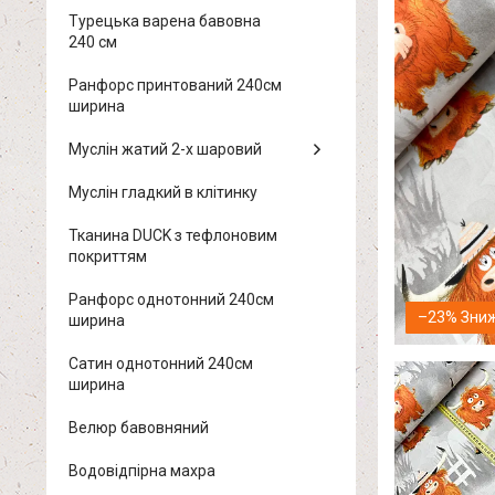
Турецька варена бавовна
240 см
Ранфорс принтований 240см
ширина
Муслін жатий 2-х шаровий
Муслін гладкий в клітинку
Тканина DUCK з тефлоновим
покриттям
Ранфорс однотонний 240см
–23%
ширина
Сатин однотонний 240см
ширина
Велюр бавовняний
Водовідпірна махра