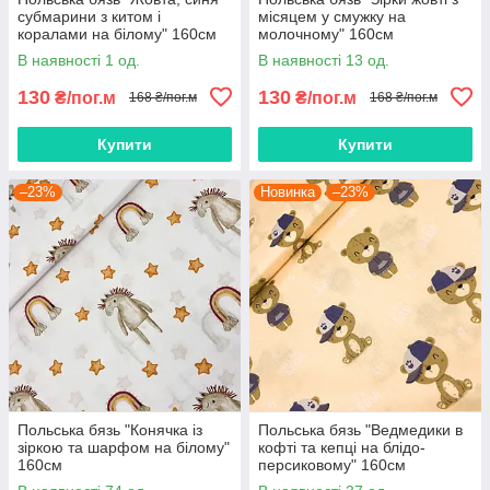
субмарини з китом і
місяцем у смужку на
коралами на білому" 160см
молочному" 160см
В наявності 1 од.
В наявності 13 од.
130
130
₴/пог.м
₴/пог.м
168 ₴/пог.м
168 ₴/пог.м
Купити
Купити
–23%
Новинка
–23%
Польська бязь "Конячка із
Польська бязь "Ведмедики в
зіркою та шарфом на білому"
кофті та кепці на блідо-
160см
персиковому" 160см