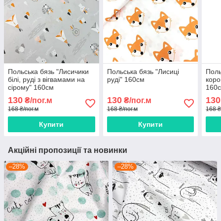
Польська бязь "Лисичики
Польська бязь "Лисиці
Поль
білі, руді з вігвамами на
руді" 160см
коро
сірому" 160см
160
130
130
130
₴/пог.м
₴/пог.м
168 ₴/пог.м
168 ₴/пог.м
168 ₴
Купити
Купити
Акційні пропозиції та новинки
–28%
–28%