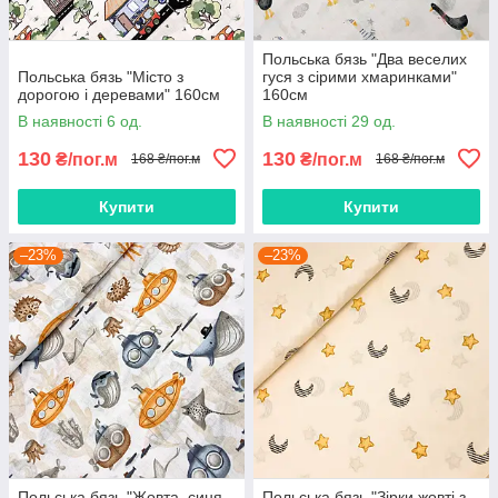
Польська бязь "Два веселих
Польська бязь "Місто з
гуся з сірими хмаринками"
дорогою і деревами" 160см
160см
В наявності 6 од.
В наявності 29 од.
130
130
₴/пог.м
₴/пог.м
168 ₴/пог.м
168 ₴/пог.м
Купити
Купити
–23%
–23%
Польська бязь "Жовта, синя
Польська бязь "Зірки жовті з