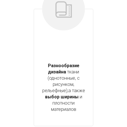
Разнообразие
дизайна
ткани
(однотонные, с
рисунком,
рельефные);а также
выбор ширины
и
плотности
материалов