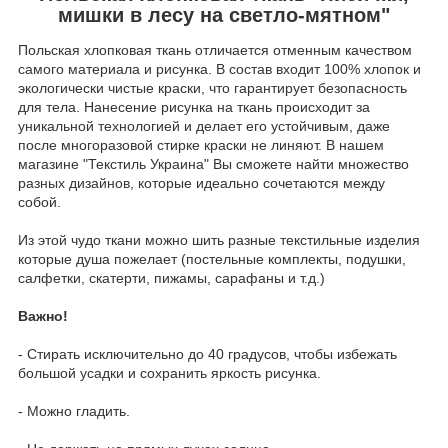
мишки в лесу на светло-мятном"
Польская хлопковая ткань отличается отменным качеством
самого материала и рисунка. В состав входит 100% хлопок и
экологически чистые краски, что гарантирует безопасность
для тела. Нанесение рисунка на ткань происходит за
уникальной технологией и делает его устойчивым, даже
после многоразовой стирке краски не линяют. В нашем
магазине "Текстиль Украина" Вы сможете найти множество
разных дизайнов, которые идеально сочетаются между
собой.
Из этой чудо ткани можно шить разные текстильные изделия
которые душа пожелает (постельные комплекты, подушки,
салфетки, скатерти, пижамы, сарафаны и т.д.)
Важно!
- Стирать исключительно до 40 градусов, чтобы избежать
большой усадки и сохранить яркость рисунка.
- Можно гладить.