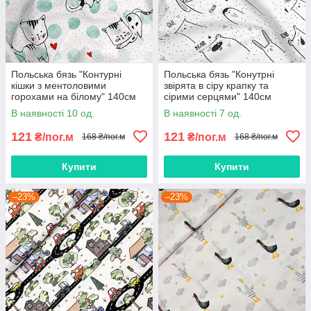
Польська бязь "Контурні
Польська бязь "Конутрні
кішки з ментоловими
звірята в сіру крапку та
горохами на білому" 140см
сірими серцями" 140см
В наявності 10 од.
В наявності 7 од.
121
121
₴/пог.м
₴/пог.м
168 ₴/пог.м
168 ₴/пог.м
Купити
Купити
–23%
–23%