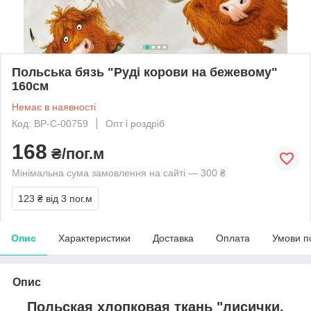
Польська бязь "Руді корови на бежевому"
160см
Немає в наявності
Код: BP-C-00759
Опт і роздріб
168
₴/пог.м
Мінімальна сума замовлення на сайті — 300 ₴
123 ₴
від 3 пог.м
Опис
Характеристики
Доставка
Оплата
Умови п
Опис
Польская хлопковая ткань "лисички,