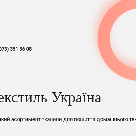
073) 351 56 08
екстиль Україна
икий асортимент тканини для пошиття домашнього т