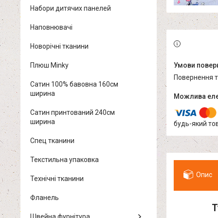
Набори дитячих панелей
Наповнювачі
Новорічні тканини
Плюш Minky
повернення 
Сатин 100% бавовна 160см
ширина
Сатин принтований 240см
ширина
будь-який то
Спец тканини
Текстильна упаковка
Опис
Технічні тканини
Фланель
Т
Швейна фурнітура