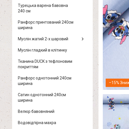
Турецька варена бавовна
240 см
Ранфорс принтований 240см
ширина
Муслін жатий 2-х шаровий
Муслін гладкий в клітинку
Тканина DUCK з тефлоновим
покриттям
Ранфорс однотонний 240см
–15%
ширина
Сатин однотонний 240см
ширина
Велюр бавовняний
Водовідпірна махра