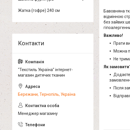
Жатка (гофре) 240 см
Бавовняна тк
відмінною ст
без зайвих шв
гіпоалергенни
Важливо!
Прати ви
Можна п
Не трим
Як замовити
"Текстиль Україна" інтернет-
Додаєте 
магазин дитячих тканин
замовленн
Після за
Бережани, Тернопіль, Україна
Відправл
Менеджер магазину