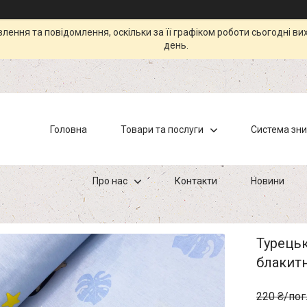
ення та повідомлення, оскільки за її графіком роботи сьогодні в
день.
Головна
Товари та послуги
Система зн
Про нас
Контакти
Новини
Турецьк
блакитн
220 ₴/пог