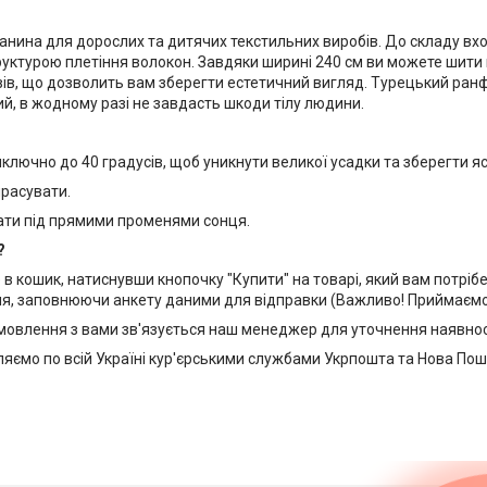
анина для дорослих та дитячих текстильних виробів. До складу вх
руктурою плетіння волокон. Завдяки ширині 240 см ви можете шити 
ів, що дозволить вам зберегти естетичний вигляд. Турецький ранфо
й, в жодному разі не завдасть шкоди тілу людини.
ключно до 40 градусів, щоб уникнути великої усадки та зберегти я
расувати.
ати під прямими променями сонця.
?
в кошик, натиснувши кнопочку "Купити" на товарі, який вам потрі
я, заповнюючи анкету даними для відправки (Важливо! Приймаємо 
мовлення з вами зв'язується наш менеджер для уточнення наявност
яємо по всій Україні кур'єрськими службами Укрпошта та Нова Пош