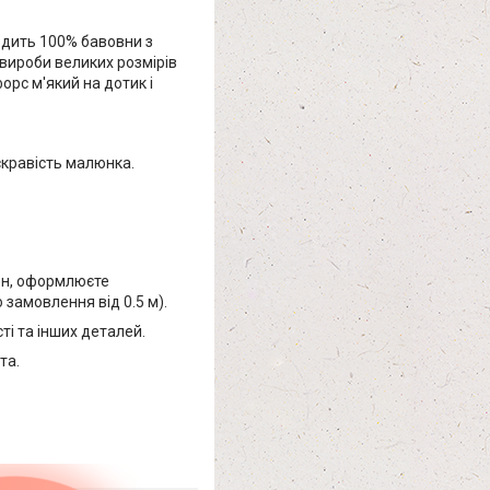
одить 100% бавовни з
вироби великих розмірів
рс м'який на дотик і
скравість малюнка.
бен, оформлюєте
замовлення від 0.5 м).
і та інших деталей.
та.