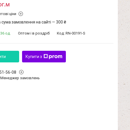
ог.м
тові ціни
 сума замовлення на сайті — 300 ₴
36 од.
Оптом і в роздріб
Код:
RN-00191-S
ити
Купити з
351-56-08
Менеджер замовлень