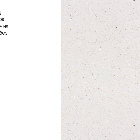
д
ра
» на
без