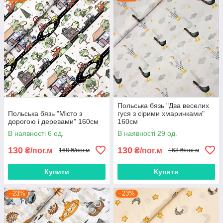
Польська бязь "Два веселих
Польська бязь "Місто з
гуся з сірими хмаринками"
дорогою і деревами" 160см
160см
В наявності 6 од.
В наявності 29 од.
130
130
₴/пог.м
₴/пог.м
168 ₴/пог.м
168 ₴/пог.м
Купити
Купити
–23%
–23%