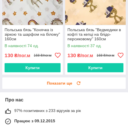
Польська бязь "Конячка із
Польська бязь "Ведмедики в
зіркою та шарфом на білому"
кофті та кепці на блідо-
160см
персиковому" 160см
В наявності 74 од.
В наявності 37 од.
130
130
₴/пог.м
₴/пог.м
168 ₴/пог.м
168 ₴/пог.м
Купити
Купити
Показати ще
Про нас
97% позитивних з 233 відгуків за рік
Працює з 09.12.2015