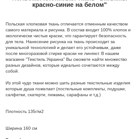
красно-синие на белом"
Польская хлопковая ткань отличается отменным качеством
самого материала и рисунка. В состав входит 100% хлопок и
экологически чистые краски, что гарантирует безопасность
для тела. Нанесение рисунка на ткань происходит за
уникальной технологией и делает его устойчивым, даже
после многоразовой стирке краски не линяют. В нашем
магазине "Текстиль Украина" Вы сможете найти множество
разных дизайнов, которые идеально сочетаются между
собой.
Из этой чудо ткани можно шить разные текстильные изделия
которые душа пожелает (постельные комплекты, подушки,
салфетки, скатерти, пижамы, сарафаны и т.д.)
Плотность 135г/м2
Ширина 160 см