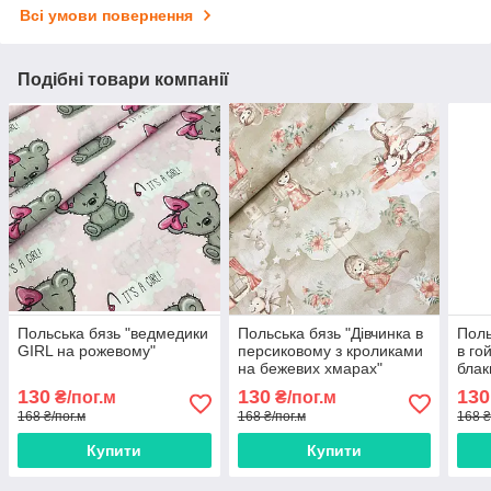
Всі умови повернення
Подібні товари компанії
Польська бязь "ведмедики
Польська бязь "Дівчинка в
Поль
GIRL на рожевому"
персиковому з кроликами
в го
на бежевих хмарах"
блак
160см
130
130
130
₴/пог.м
₴/пог.м
168 ₴/пог.м
168 ₴/пог.м
168 ₴
Купити
Купити