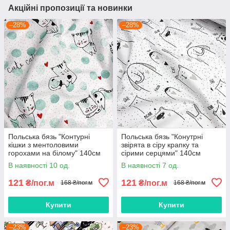
Акційні пропозиції та новинки
–28%
–28%
Польська бязь "Контурні
Польська бязь "Конутрні
кішки з ментоловими
звірята в сіру крапку та
горохами на білому" 140см
сірими серцями" 140см
В наявності 10 од.
В наявності 7 од.
121
121
₴/пог.м
₴/пог.м
168 ₴/пог.м
168 ₴/пог.м
Купити
Купити
–23%
–23%