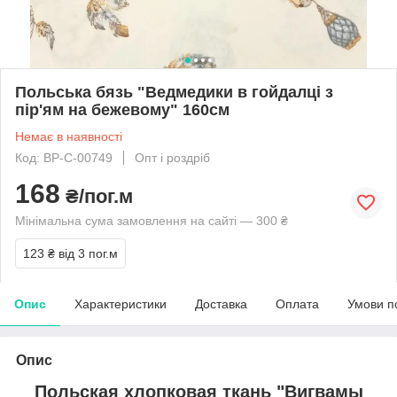
Польська бязь "Ведмедики в гойдалці з
пір'ям на бежевому" 160см
Немає в наявності
Код: BP-C-00749
Опт і роздріб
168
₴/пог.м
Мінімальна сума замовлення на сайті — 300 ₴
123 ₴
від 3 пог.м
Опис
Характеристики
Доставка
Оплата
Умови п
Опис
Польская хлопковая ткань "Вигвамы