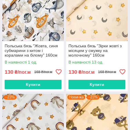
Польська бязь "Жовта, синя
Польська бязь "Зірки жовті з
субмарини з китом і
місяцем у смужку на
коралами на білому" 160см
молочному" 160см
В наявності 1 од.
В наявності 13 од.
130
130
₴/пог.м
₴/пог.м
168 ₴/пог.м
168 ₴/пог.м
Купити
Купити
–23%
Новинка
–23%