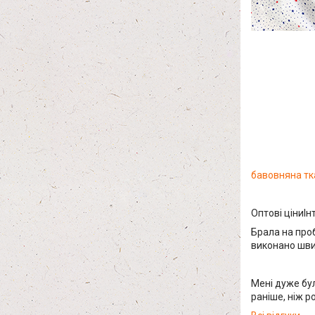
бавовняна т
Оптові ціниІн
Брала на проб
виконано швид
Мені дуже бу
раніше, ніж 