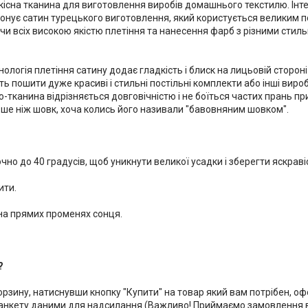
кісна тканина для виготовлення виробів домашнього текстилю. Інт
понує сатин турецького виготовлення, який користується великим 
и всіх високою якістю плетіння та нанесення фарб з різними сти
ологія плетіння сатину додає гладкість і блиск на лицьовій стороні
ь пошити дуже красиві і стильні постільні комплекти або інші вир
-тканина відрізняється довговічністю і не боїться частих прань при
ше ніж шовк, хоча колись його називали "бавовняним шовком".
чно до 40 градусів, щоб уникнути великої усадки і зберегти яскрав
ити.
 на прямих променях сонця.
?
корзину, натиснувши кнопку "Купити" на товар який вам потрібен, 
нкету даними для надсилання (Важливо! Приймаємо замовлення ві