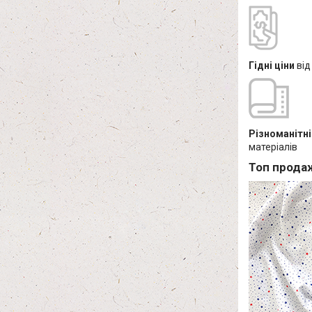
Гідні ціни
від
Різноманітні
матеріалів
Топ прода