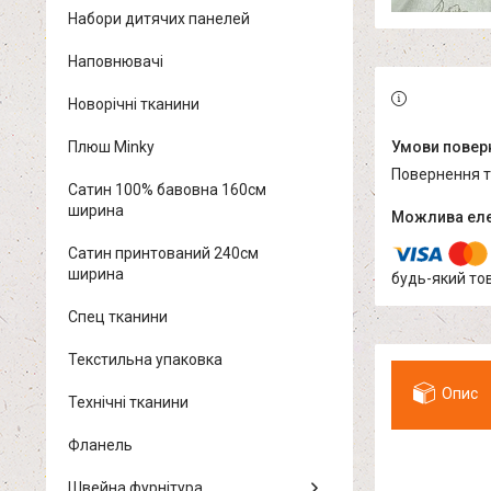
Набори дитячих панелей
Наповнювачі
Новорічні тканини
Плюш Minky
повернення 
Сатин 100% бавовна 160см
ширина
Сатин принтований 240см
ширина
будь-який то
Спец тканини
Текстильна упаковка
Опис
Технічні тканини
Фланель
Швейна фурнітура