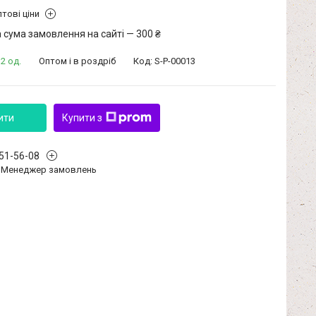
тові ціни
 сума замовлення на сайті — 300 ₴
2 од.
Оптом і в роздріб
Код:
S-P-00013
ити
Купити з
351-56-08
Менеджер замовлень