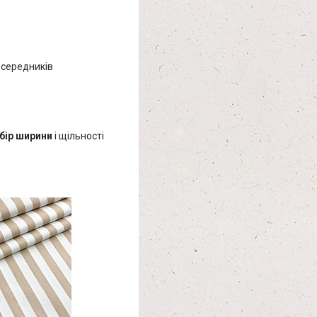
осередників
бір ширини
і щільності