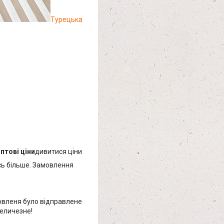
Турецька
птові ціни
дивитися ціни
сь більше. Замовлення
мовленя було відправлене
еличезне!