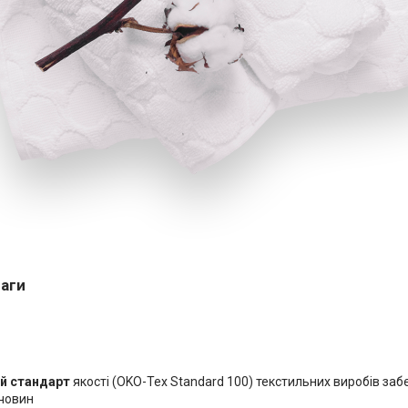
ваги
й стандарт
якості (OKO-Tex Standard 100) текстильних виробів заб
човин