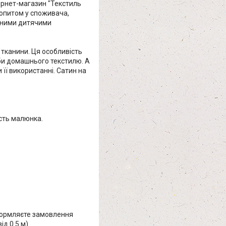
ернет-магазин "Текстиль
попитом у споживача,
льними дитячими
 тканини. Ця особливість
оби домашнього текстилю. А
 її використанні. Сатин на
ість малюнка.
оформляєте замовлення
д 0.5 м)