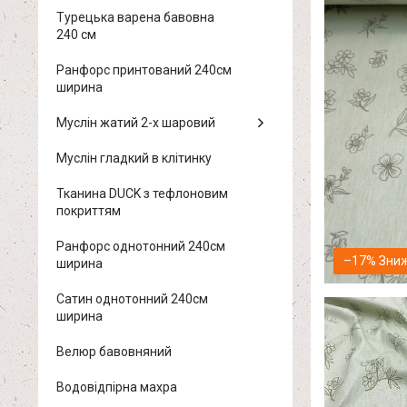
Турецька варена бавовна
240 см
Ранфорс принтований 240см
ширина
Муслін жатий 2-х шаровий
Муслін гладкий в клітинку
Тканина DUCK з тефлоновим
покриттям
Ранфорс однотонний 240см
–17%
ширина
Сатин однотонний 240см
ширина
Велюр бавовняний
Водовідпірна махра