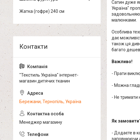
Сатин дуже я
Україна" про
Жатка (гофре) 240 см
задовольняюч
малюнками.
Особлива техн
дає можливіст
також ця диво
багато дешев
Важливо!
- Прати виклю
"Текстиль Україна" інтернет-
магазин дитячих тканин
- Можна глад
- Не тримати
Бережани, Тернопіль, Україна
Як замовити
Менеджер магазину
- Додаєте в 
заповнюючи а