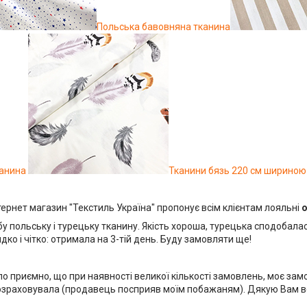
Польська бавовняна тканина
канина
Тканини бязь 220 см шириною
тернет магазин "Текстиль Україна" пропонує всім клієнтам лояльні
о
у польську і турецьку тканину. Якість хороша, турецька сподобала
ко і чітко: отримала на 3-тій день. Буду замовляти ще!
ло приємно, що при наявності великої кількості замовлень, моє за
розраховувала (продавець посприяв моїм побажаням). Дякую Вам в