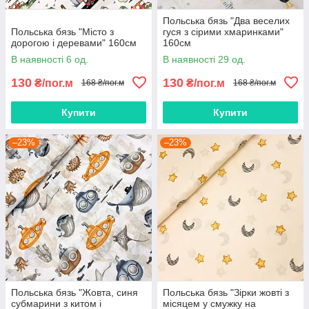
Польська бязь "Два веселих
Польська бязь "Місто з
гуся з сірими хмаринками"
дорогою і деревами" 160см
160см
В наявності 6 од.
В наявності 29 од.
130
130
₴/пог.м
₴/пог.м
168 ₴/пог.м
168 ₴/пог.м
Купити
Купити
–23%
–23%
Польська бязь "Жовта, синя
Польська бязь "Зірки жовті з
субмарини з китом і
місяцем у смужку на