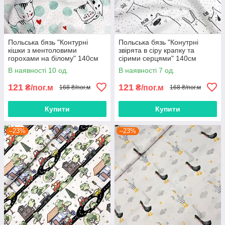
Польська бязь "Контурні
Польська бязь "Конутрні
кішки з ментоловими
звірята в сіру крапку та
горохами на білому" 140см
сірими серцями" 140см
В наявності 10 од.
В наявності 7 од.
121
121
₴/пог.м
₴/пог.м
168 ₴/пог.м
168 ₴/пог.м
Купити
Купити
–23%
–23%