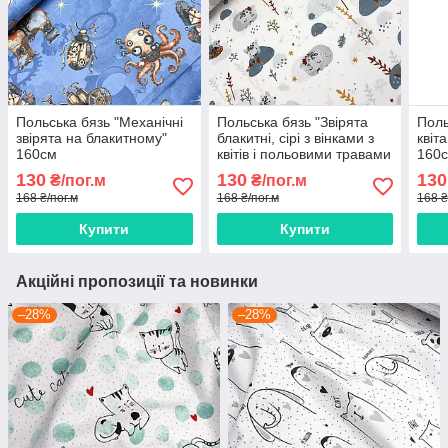
Польська бязь "Механічні
Польська бязь "Звірята
Поль
звірята на блакитному"
блакитні, сірі з вінками з
квіт
160см
квітів і польовими травами
160
на білому" 160см
130
130
130
₴/пог.м
₴/пог.м
168 ₴/пог.м
168 ₴/пог.м
168 ₴
Купити
Купити
Акційні пропозиції та новинки
–28%
–28%