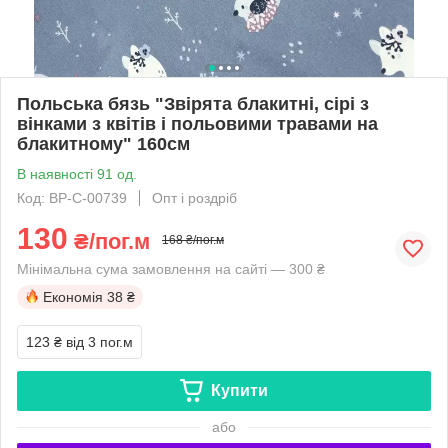
Польська бязь "Звірята блакитні, сірі з
вінками з квітів і польовими травами на
блакитному" 160см
В наявності 91 од.
Код: BP-C-00739
Опт і роздріб
130
₴/пог.м
168 ₴/пог.м
Мінімальна сума замовлення на сайті — 300 ₴
Економія
38 ₴
123 ₴
від 3 пог.м
Купити
або