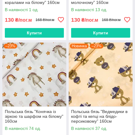
коралами на білому" 160см
молочному" 160см
В наявності 1 од.
В наявності 13 од.
130
130
₴/пог.м
₴/пог.м
168 ₴/пог.м
168 ₴/пог.м
Купити
Купити
–23%
Новинка
–23%
Польська бязь "Конячка із
Польська бязь "Ведмедики в
зіркою та шарфом на білому"
кофті та кепці на блідо-
160см
персиковому" 160см
В наявності 74 од.
В наявності 37 од.