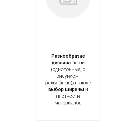
Разнообразие
дизайна
ткани
(однотонные, с
рисунком,
рельефные);а также
выбор ширины
и
плотности
материалов