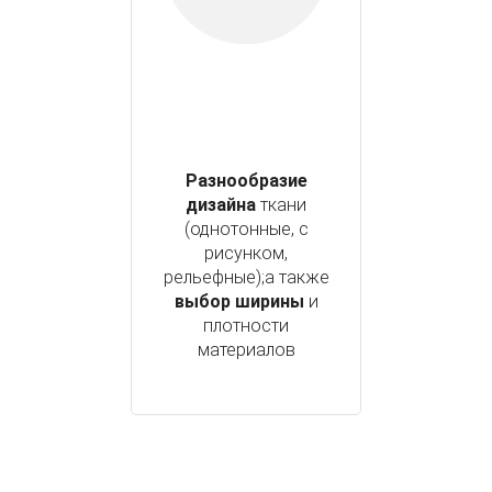
Разнообразие
дизайна
ткани
(однотонные, с
рисунком,
рельефные);а также
выбор ширины
и
плотности
материалов