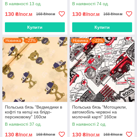
В наявності 13 од.
В наявності 74 од.
130
130
₴/пог.м
₴/пог.м
168 ₴/пог.м
168 ₴/пог.м
Купити
Купити
Новинка
–23%
Новинка
–23%
Польська бязь "Ведмедики в
Польська бязь "Мотоцикли,
кофті та кепці на блідо-
автомобіль червоні на
персиковому" 160см
молочній карті" 160см
В наявності 37 од.
В наявності 2 од.
130
130
₴/пог.м
₴/пог.м
168 ₴/пог.м
168 ₴/пог.м