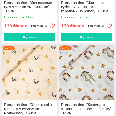
Польська бязь "Два веселих
Польська бязь "Жовта, синя
гуся з сірими хмаринками"
субмарини з китом і
160см
коралами на білому" 160см
В наявності 29 од.
В наявності 1 од.
130
130
₴/пог.м
₴/пог.м
168 ₴/пог.м
168 ₴/пог.м
Купити
Купити
–23%
–23%
Польська бязь "Зірки жовті з
Польська бязь "Конячка із
місяцем у смужку на
зіркою та шарфом на білому"
молочному" 160см
160см