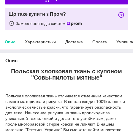
Що таке купити з Пром?
Замовлення під захистом
Опис
Характеристики
Доставка
Оплата
Умови п
Опис
Польская хлопковая ткань с купоном
"Совы-пилоты мятные"
Польская хлопковая ткань отличается отменным качеством
самого материала и рисунка. В состав входит 100% хлопок и
экологически чистые краски, что гарантирует безопасность
для тела. Нанесение рисунка на ткань происходит за
уникальной технологией и делает его устойчивым, даже
после многоразовой стирке краски не линяют. В нашем
магазине "Текстиль Украина" Вы сможете найти множество