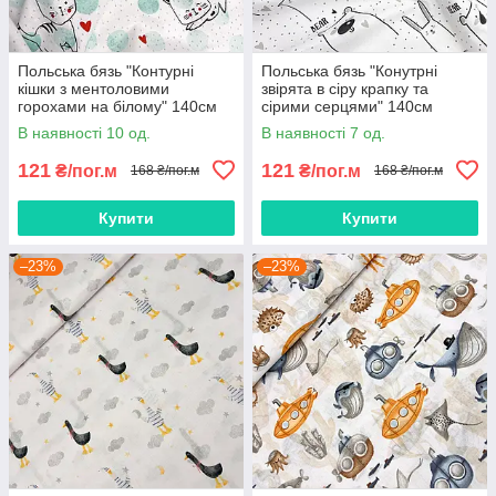
Польська бязь "Контурні
Польська бязь "Конутрні
кішки з ментоловими
звірята в сіру крапку та
горохами на білому" 140см
сірими серцями" 140см
В наявності 10 од.
В наявності 7 од.
121
121
₴/пог.м
₴/пог.м
168 ₴/пог.м
168 ₴/пог.м
Купити
Купити
–23%
–23%