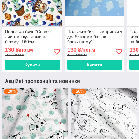
Польська бязь "Сова з
Польська бязь "хмаринки з
Поль
листом і кульками на
драбинками білі на
жира
білому" 160см
блакитному"
на б
130
130
130
₴/пог.м
₴/пог.м
168 ₴/пог.м
167 ₴/пог.м
168 ₴
Купити
Купити
Акційні пропозиції та новинки
–28%
–28%