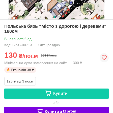
Польська бязь "Місто з дорогою і деревами"
160см
В наявності 6 од.
Код: BP-C-00713
Опт і роздріб
130
₴/пог.м
168 ₴/пог.м
Мінімальна сума замовлення на сайті — 300 ₴
Економія
38 ₴
123 ₴
від 3 пог.м
Купити
або
Купити з