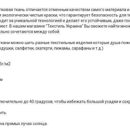
пковая ткань отличается отменным качеством самого материала и 
и экологически чистые краски, что гарантирует безопасность для т
одит за уникальной технологией и делает его устойчивым, даже п
няют. В нашем магазине "Текстиль Украина" Вы сможете найти мно
льно сочетаются между собой.
 ткани можно шить разные текстильные изделия которые душа пож
душки, салфетки, скатерти, пижамы, сарафаны и т.д.)
5г/м2
см
ключительно до 40 градусов, чтобы избежать большой усадки и сох
ить.
 на прямых лучах солнца.