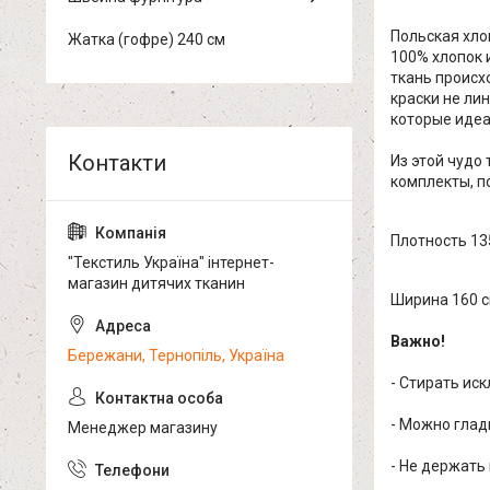
Польская хло
Жатка (гофре) 240 см
100% хлопок 
ткань происх
краски не ли
которые идеа
Из этой чудо
комплекты, по
Плотность 13
"Текстиль Україна" інтернет-
магазин дитячих тканин
Ширина 160 
Важно!
Бережани, Тернопіль, Україна
- Стирать ис
- Можно глад
Менеджер магазину
- Не держать