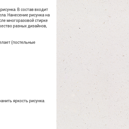
рисунка. В состав входит
ела. Нанесение рисунка на
осле многоразовой стирке
жество разных дизайнов,
елает (постельные
ранить яркость рисунка.