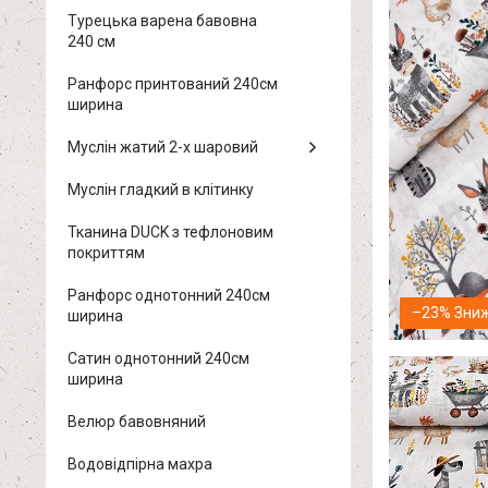
Турецька варена бавовна
240 см
Ранфорс принтований 240см
ширина
Муслін жатий 2-х шаровий
Муслін гладкий в клітинку
Тканина DUCK з тефлоновим
покриттям
Ранфорс однотонний 240см
–23%
ширина
Сатин однотонний 240см
ширина
Велюр бавовняний
Водовідпірна махра