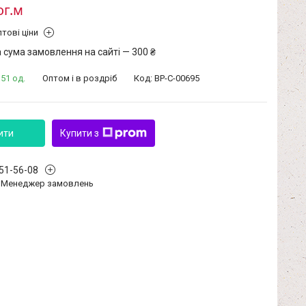
ог.м
тові ціни
 сума замовлення на сайті — 300 ₴
51 од.
Оптом і в роздріб
Код:
BP-C-00695
ити
Купити з
351-56-08
Менеджер замовлень