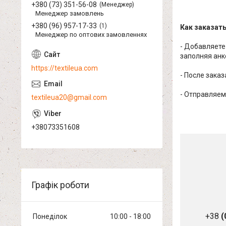
+380 (73) 351-56-08
Менеджер
Менеджер замовлень
+380 (96) 957-17-33
1
Как заказат
Менеджер по оптових замовленнях
- Добавляете
заполняя анк
https://textileua.com
- После зака
- Отправляем
textileua20@gmail.com
+38073351608
Графік роботи
+38
(
Понеділок
10:00
18:00