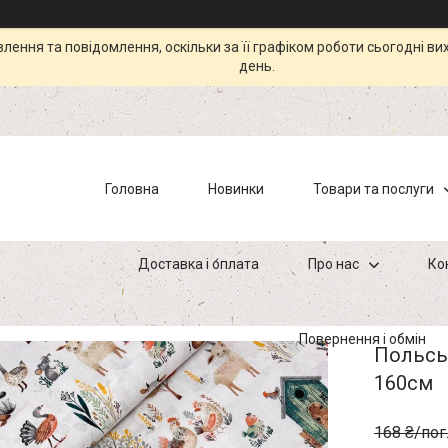
ення та повідомлення, оскільки за її графіком роботи сьогодні в
день.
Головна
Новинки
Товари та послуги
Доставка і оплата
Про нас
Ко
Повернення і обмін
Польськ
160см
168 ₴/пог