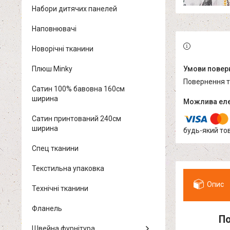
Набори дитячих панелей
Наповнювачі
Новорічні тканини
Плюш Minky
повернення 
Сатин 100% бавовна 160см
ширина
Сатин принтований 240см
ширина
будь-який то
Спец тканини
Текстильна упаковка
Опис
Технічні тканини
Фланель
По
Швейна фурнітура