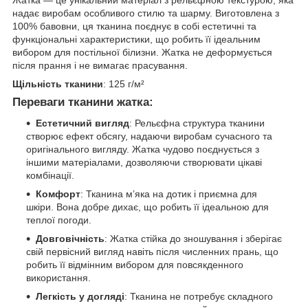
надає виробам особливого стилю та шарму. Виготовлена з
100% бавовни, ця тканина поєднує в собі естетичні та
функціональні характеристики, що робить її ідеальним
вибором для постільної білизни. Жатка не деформується
після прання і не вимагає прасування.
Щільність тканини
: 125 г/м²
Переваги тканини жатка:
Естетичний вигляд
: Рельєфна структура тканини
створює ефект обсягу, надаючи виробам сучасного та
оригінального вигляду. Жатка чудово поєднується з
іншими матеріалами, дозволяючи створювати цікаві
комбінації.
Комфорт
: Тканина м’яка на дотик і приємна для
шкіри. Вона добре дихає, що робить її ідеальною для
теплої погоди.
Довговічність
: Жатка стійка до зношування і зберігає
свій первісний вигляд навіть після численних прань, що
робить її відмінним вибором для повсякденного
використання.
Легкість у догляді
: Тканина не потребує складного