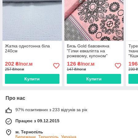
Жатка однотонна біла
Бязь Gold бавовняна
Туре
240см
"Гілки евкаліпта на
ткан
рожевому, купоном"
"Кіш
220см
на б
202
126
196
₴/пог.м
₴/пог.м
257 ₴/пог.м
147 ₴/пог.м
230 ₴
Купити
Купити
Про нас
97% позитивних з 233 відгуків за рік
Працює з 09.12.2015
м. Тернопіль
Бережани, Тернопіль, Україна