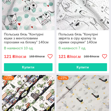
Польська бязь "Контурні
Польська бязь "Конутрні
кішки з ментоловими
звірята в сіру крапку та
горохами на білому" 140см
сірими серцями" 140см
В наявності 10 од.
В наявності 7 од.
121
121
₴/пог.м
₴/пог.м
168 ₴/пог.м
168 ₴/пог.м
Купити
Купити
–23%
–23%