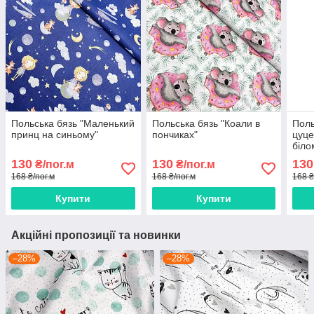
Польська бязь "Маленький
Польська бязь "Коали в
Поль
принц на синьому"
пончиках"
цуце
біло
130
130
130
₴/пог.м
₴/пог.м
168 ₴/пог.м
168 ₴/пог.м
168 ₴
Купити
Купити
Акційні пропозиції та новинки
–28%
–28%