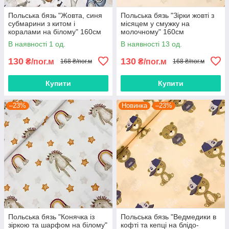
Польська бязь "Жовта, синя
Польська бязь "Зірки жовті з
субмарини з китом і
місяцем у смужку на
коралами на білому" 160см
молочному" 160см
В наявності 1 од.
В наявності 13 од.
130
130
₴/пог.м
₴/пог.м
168 ₴/пог.м
168 ₴/пог.м
Купити
Купити
–23%
Новинка
–23%
Польська бязь "Конячка із
Польська бязь "Ведмедики в
зіркою та шарфом на білому"
кофті та кепці на блідо-