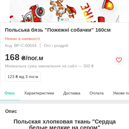
Польська бязь "Пожежні собачки" 160см
Немає в наявності
Код: BP-C-00504
Опт і роздріб
168
₴/пог.м
Мінімальна сума замовлення на сайті — 300 ₴
123 ₴
від 3 пог.м
Опис
Характеристики
Доставка
Оплата
Умови п
Опис
Польская хлопковая ткань "Сердца
белые мелкие на сером"