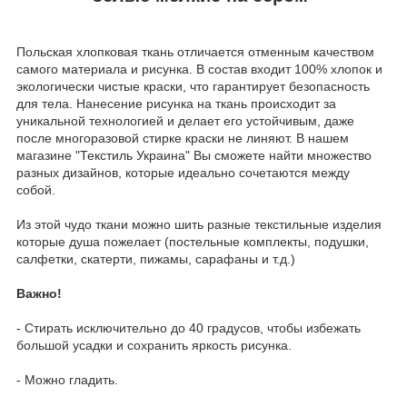
Польская хлопковая ткань отличается отменным качеством
самого материала и рисунка. В состав входит 100% хлопок и
экологически чистые краски, что гарантирует безопасность
для тела. Нанесение рисунка на ткань происходит за
уникальной технологией и делает его устойчивым, даже
после многоразовой стирке краски не линяют. В нашем
магазине "Текстиль Украина" Вы сможете найти множество
разных дизайнов, которые идеально сочетаются между
собой.
Из этой чудо ткани можно шить разные текстильные изделия
которые душа пожелает (постельные комплекты, подушки,
салфетки, скатерти, пижамы, сарафаны и т.д.)
Важно!
- Стирать исключительно до 40 градусов, чтобы избежать
большой усадки и сохранить яркость рисунка.
- Можно гладить.