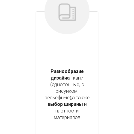
Разнообразие
дизайна
ткани
(однотонные, с
рисунком,
рельефные);а также
выбор ширины
и
плотности
материалов