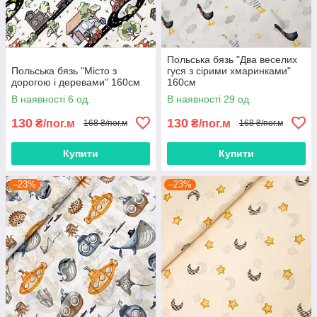
Польська бязь "Два веселих
Польська бязь "Місто з
гуся з сірими хмаринками"
дорогою і деревами" 160см
160см
В наявності 6 од.
В наявності 29 од.
130
130
₴/пог.м
₴/пог.м
168 ₴/пог.м
168 ₴/пог.м
Купити
Купити
–23%
–23%