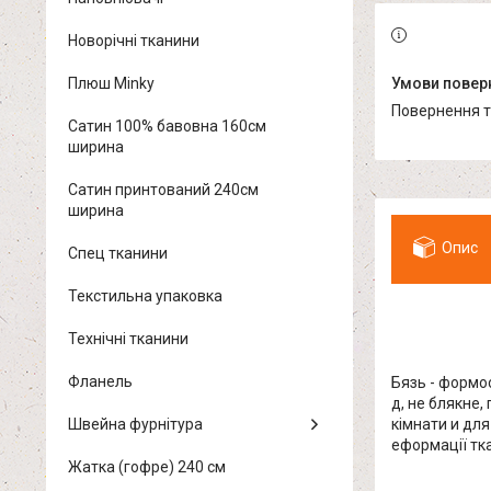
Новорічні тканини
Плюш Minky
повернення 
Сатин 100% бавовна 160см
ширина
Сатин принтований 240см
ширина
Опис
Спец тканини
Текстильна упаковка
Технічні тканини
Фланель
Бязь - формос
д, не блякне
Швейна фурнітура
кімнати и для
еформації тк
Жатка (гофре) 240 см