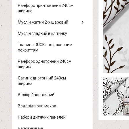
Ранфорс принтований 240см
ширина
Муслін жатий 2-х шаровий
Муслін гладкий в клітинку
Тканина DUCK з тефлоновим
покриттям
Ранфорс однотонний 240см
ширина
Сатин однотонний 240см
ширина
Велюр бавовняний
Водовідпірна махра
Набори дитячих панелей
Наповнювачі