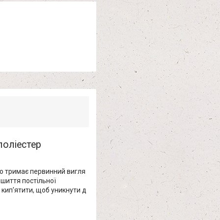
поліестер
го тримає первинний вигля
ошиття постільної
е кип'ятити, щоб уникнути д