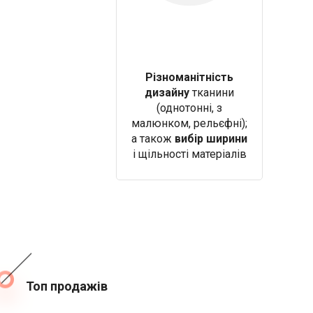
Різноманітність
дизайну
тканини
(однотонні, з
малюнком, рельєфні);
а також
вибір ширини
і щільності матеріалів
Топ продажів