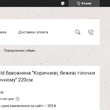
Кошик
ижок
Доставка і оплата
Повернення і обмін
ld бавовняна "Коричневі, бежеві гілочки
очному" 220см
.м
тові ціни
 сума замовлення на сайті — 300 ₴