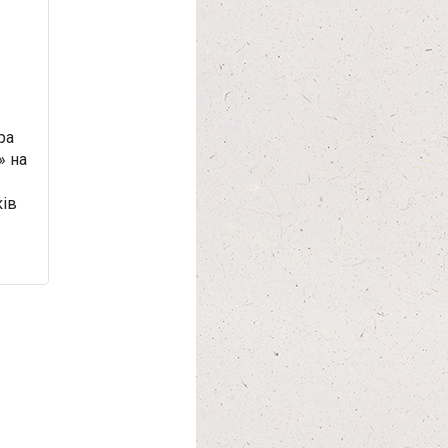
ра
» на
ків