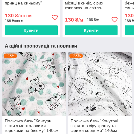
принц на синьому"
місяці в синіх, сірих
беже
ковпаках на світло-
синь
блакитному тлі" 160 см
130
130
₴/пог.м
130
₴/м
168 ₴/м
168 ₴/пог.м
168 ₴
Купити
Купити
Акційні пропозиції та новинки
–28%
–28%
Польська бязь "Контурні
Польська бязь "Конутрні
кішки з ментоловими
звірята в сіру крапку та
горохами на білому" 140см
сірими серцями" 140см