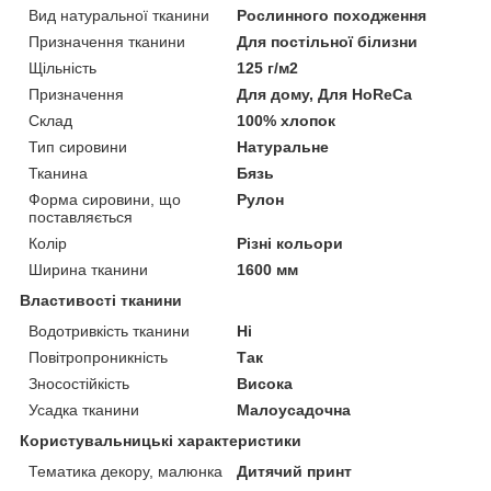
Вид натуральної тканини
Рослинного походження
Призначення тканини
Для постільної білизни
Щільність
125 г/м2
Призначення
Для дому, Для HoReCa
Склад
100% хлопок
Тип сировини
Натуральне
Тканина
Бязь
Форма сировини, що
Рулон
поставляється
Колір
Різні кольори
Ширина тканини
1600 мм
Властивості тканини
Водотривкість тканини
Ні
Повітропроникність
Так
Зносостійкість
Висока
Усадка тканини
Малоусадочна
Користувальницькі характеристики
Тематика декору, малюнка
Дитячий принт