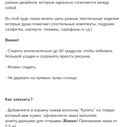
разных дизайнов, которые идеально сочетаются между
собой.
Из этой чудо ткани можно шить разные текстильные изделия
которые душа пожелает (постельные комплекты, подушки,
салфетки, скатерти, пижамы, сарафаны и т.д.)
Важно!
- Стирать исключительно до 40 градусов, чтобы избежать
большой усадки и сохранить яркость рисунка.
- Можно гладить.
- Не держать на прямых лучах солнца.
Как заказать?
- Добавляете в корзину нажав кнопочку "Купить" на товаре
который вам нужен, оформляете заказ заполняя
анкету данными для отправки (
Важно!
Принимаем заказ от
0.5 м)