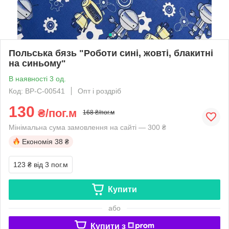
Польська бязь "Роботи сині, жовті, блакитні
на синьому"
В наявності 3 од.
Код: BP-C-00541
Опт і роздріб
130
₴/пог.м
168 ₴/пог.м
Мінімальна сума замовлення на сайті — 300 ₴
Економія
38 ₴
123 ₴
від 3 пог.м
Купити
або
Купити з