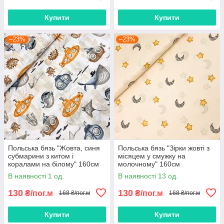
Купити
Купити
–23%
–23%
Польська бязь "Жовта, синя
Польська бязь "Зірки жовті з
субмарини з китом і
місяцем у смужку на
коралами на білому" 160см
молочному" 160см
В наявності 1 од.
В наявності 13 од.
130
130
₴/пог.м
₴/пог.м
168 ₴/пог.м
168 ₴/пог.м
Купити
Купити