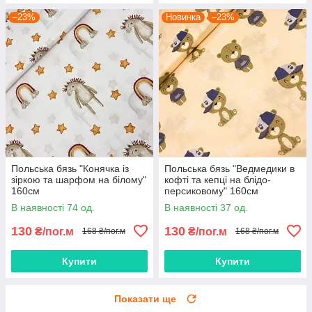
–23%
Новинка
–23%
Польська бязь "Конячка із
Польська бязь "Ведмедики в
зіркою та шарфом на білому"
кофті та кепці на блідо-
160см
персиковому" 160см
В наявності 74 од.
В наявності 37 од.
130
130
₴/пог.м
₴/пог.м
168 ₴/пог.м
168 ₴/пог.м
Купити
Купити
Показати ще