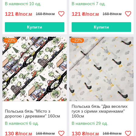
В наявності 10 од.
В наявності 7 од.
121
121
₴/пог.м
₴/пог.м
168 ₴/пог.м
168 ₴/пог.м
Купити
Купити
–23%
–23%
Польська бязь "Два веселих
Польська бязь "Місто з
гуся з сірими хмаринками"
дорогою і деревами" 160см
160см
В наявності 6 од.
В наявності 29 од.
130
130
₴/пог.м
₴/пог.м
168 ₴/пог.м
168 ₴/пог.м