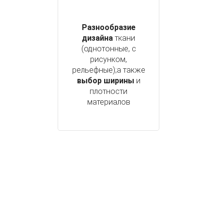
Разнообразие
дизайна
ткани
(однотонные, с
рисунком,
рельефные);а также
выбор ширины
и
плотности
материалов