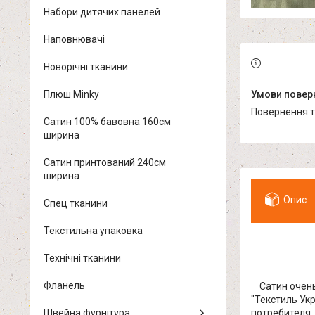
Набори дитячих панелей
Наповнювачі
Новорічні тканини
Плюш Minky
повернення 
Сатин 100% бавовна 160см
ширина
Сатин принтований 240см
ширина
Опис
Спец тканини
Текстильна упаковка
Технічні тканини
Фланель
Сатин очень 
"Текстиль Ук
Швейна фурнітура
потребителя,