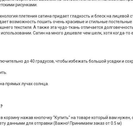
тскими рисунками.
хнология плетения сатина придает гладкость и блеск на лицевой с
дает возможность пошить очень красивые и стильные постельные
шнего текстиля. А также эта чудо-ткань отличается долговечность
е использовании. Сатин на много дешевле чем шелк, хотя когда-то
ключительно до 40 градусов, чтобы избежать большой усадки и сох
ить.
 на прямых лучах солнца.
ь?
 в корзину нажав кнопочку "Купить" на товаре который вам нужен,
ету данными для отправки (Важно! Принимаем заказ от 0.5 м)