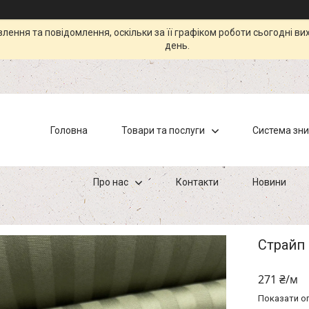
ення та повідомлення, оскільки за її графіком роботи сьогодні в
день.
Головна
Товари та послуги
Система зн
Про нас
Контакти
Новини
Страйп
271 ₴/м
Показати оп