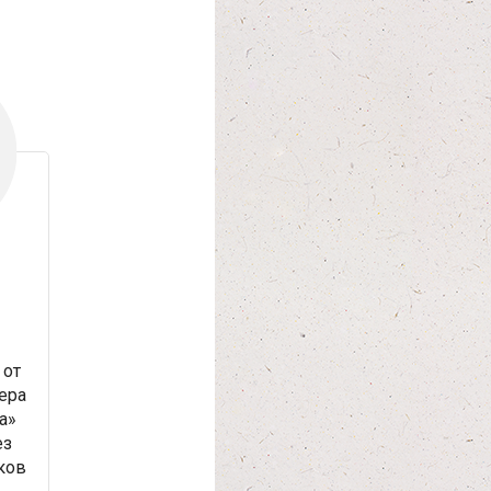
от
ера
а»
ез
ков