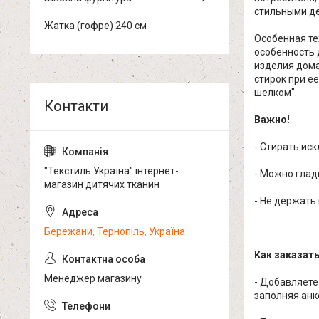
стильными де
Жатка (гофре) 240 см
Особенная те
особенность 
изделия дома
стирок при е
шелком".
Важно!
- Стирать ис
"Текстиль Україна" інтернет-
- Можно глад
магазин дитячих тканин
- Не держать
Бережани, Тернопіль, Україна
Как заказат
Менеджер магазину
- Добавляете
заполняя анк