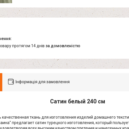
товару протягом 14 днів
за домовленістю
Інформація для замовлення
Сатин белый 240 см
качественная ткань для изготовления изделий домашнего тексти
раина" предлагает сатин турецкого изготовления, который пользу
 удовлетворяя всех высоким качеством плетения и нанесенных кр