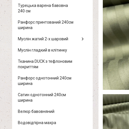
Турецька варена бавовна
240 см
Ранфорс принтований 240см
ширина
Муслін жатий 2-х шаровий
Муслін гладкий в клітинку
Тканина DUCK з тефлоновим
покриттям
Ранфорс однотонний 240см
ширина
Сатин однотонний 240см
ширина
Велюр бавовняний
Водовідпірна махра