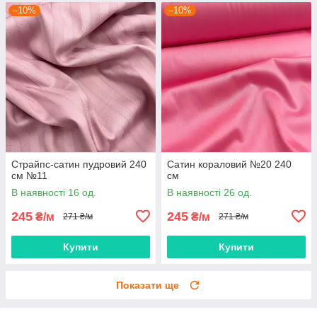
–10%
–10%
Страйпс-сатин пудровий 240
Сатин кораловий №20 240
см №11
см
В наявності 16 од.
В наявності 26 од.
245
245
₴/м
₴/м
271 ₴/м
271 ₴/м
Купити
Купити
Показати ще