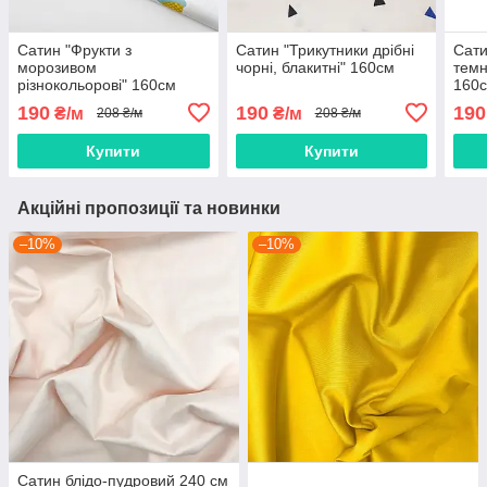
Сатин "Фрукти з
Сатин "Трикутники дрібні
Сати
морозивом
чорні, блакитні" 160см
темн
різнокольорові" 160см
160
190
190
190
₴/м
₴/м
208 ₴/м
208 ₴/м
Купити
Купити
Акційні пропозиції та новинки
–10%
–10%
Сатин блідо-пудровий 240 см