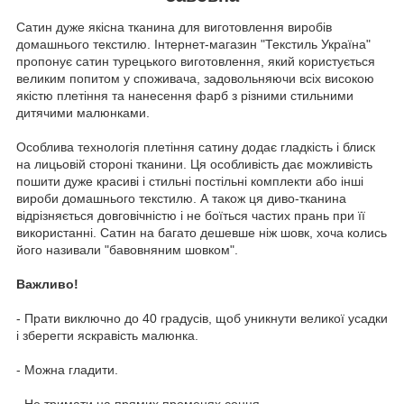
Сатин дуже якісна тканина для виготовлення виробів
домашнього текстилю. Інтернет-магазин "Текстиль Україна"
пропонує сатин турецького виготовлення, який користується
великим попитом у споживача, задовольняючи всіх високою
якістю плетіння та нанесення фарб з різними стильними
дитячими малюнками.
Особлива технологія плетіння сатину додає гладкість і блиск
на лицьовій стороні тканини. Ця особливість дає можливість
пошити дуже красиві і стильні постільні комплекти або інші
вироби домашнього текстилю. А також ця диво-тканина
відрізняється довговічністю і не боїться частих прань при її
використанні. Сатин на багато дешевше ніж шовк, хоча колись
його називали "бавовняним шовком".
Важливо!
- Прати виключно до 40 градусів, щоб уникнути великої усадки
і зберегти яскравість малюнка.
- Можна гладити.