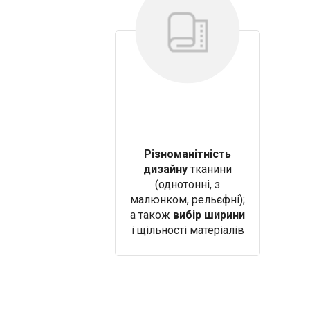
Різноманітність
дизайну
тканини
(однотонні, з
малюнком, рельєфні);
а також
вибір ширини
і щільності матеріалів