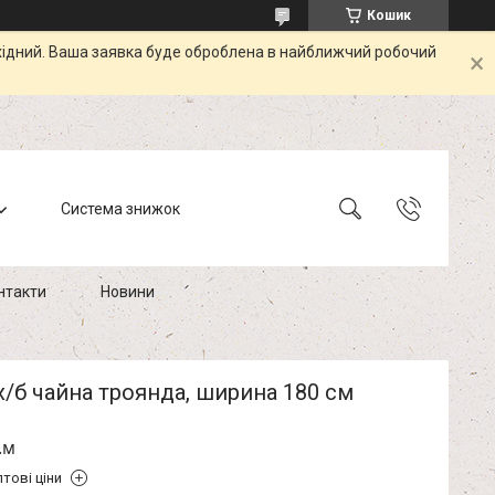
Кошик
ихідний. Ваша заявка буде оброблена в найближчий робочий
Система знижок
нтакти
Новини
/б чайна троянда, ширина 180 см
.м
тові ціни