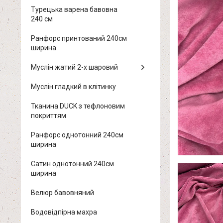
Турецька варена бавовна
240 см
Ранфорс принтований 240см
ширина
Муслін жатий 2-х шаровий
Муслін гладкий в клітинку
Тканина DUCK з тефлоновим
покриттям
Ранфорс однотонний 240см
ширина
Сатин однотонний 240см
ширина
Велюр бавовняний
Водовідпірна махра