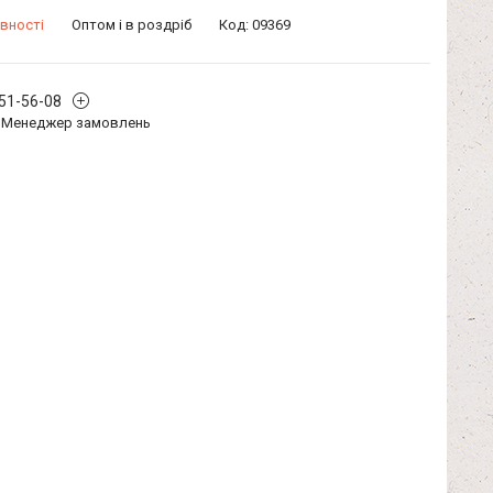
вності
Оптом і в роздріб
Код:
09369
351-56-08
Менеджер замовлень