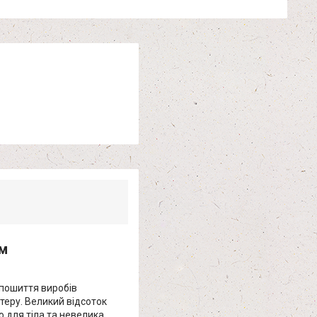
см
 пошиття виробів
теру. Великий відсоток
 для тіла та невелика