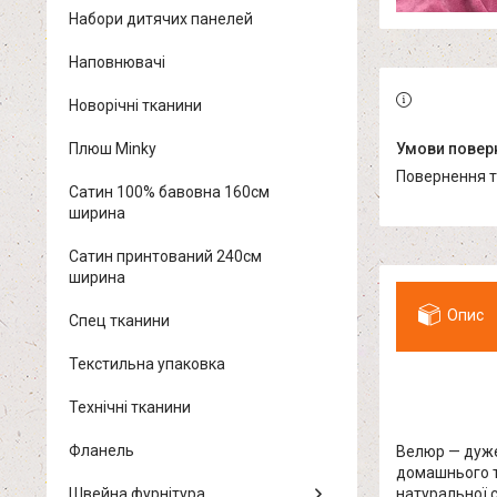
Набори дитячих панелей
Наповнювачі
Новорічні тканини
Плюш Minky
повернення 
Сатин 100% бавовна 160см
ширина
Сатин принтований 240см
ширина
Опис
Спец тканини
Текстильна упаковка
Технічні тканини
Фланель
Велюр — дуже
домашнього т
Швейна фурнітура
натуральної с