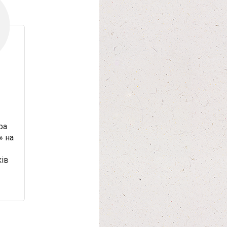
ра
» на
ків