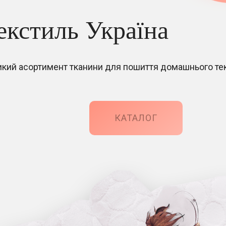
екстиль Україна
икий асортимент тканини для пошиття домашнього т
КАТАЛОГ