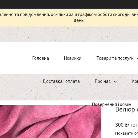
ення та повідомлення, оскільки за її графіком роботи сьогодні в
день.
Головна
Новинки
Товари та послуги
Доставка і оплата
Про нас
Ко
Повернення і обмін
Велюр х
300 ₴/пог
Показати оп