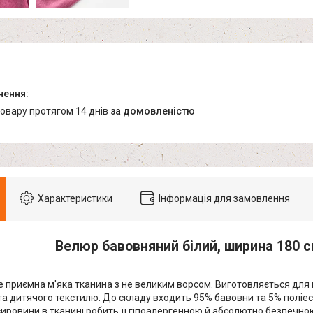
товару протягом 14 днів
за домовленістю
Характеристики
Інформація для замовлення
Велюр бавовняний білий, ширина 180 
 приємна м'яка тканина з не великим ворсом. Виготовляється для
а дитячого текстилю. До складу входить 95% бавовни та 5% поліес
ировини в тканині робить її гіпоалергенною й абсолютно безпечною