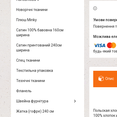
Новорічні тканини
Плюш Minky
повернення 
Сатин 100% бавовна 160см
ширина
Сатин принтований 240см
ширина
будь-який то
Спец тканини
Текстильна упаковка
Опис
Технічні тканини
Фланель
Швейна фурнітура
Польская хло
Жатка (гофре) 240 см
100% хлопок 