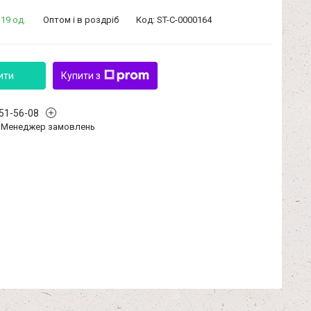
19 од.
Оптом і в роздріб
Код:
ST-C-0000164
ити
Купити з
351-56-08
Менеджер замовлень