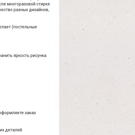
осле многоразовой стирке
жество разных дизайнов,
елает (постельные
ранить яркость рисунка.
 оформляете заказ
их деталей.