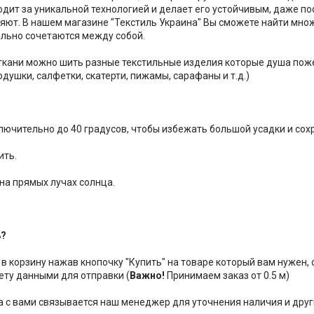
одит за уникальной технологией и делает его устойчивым, даже п
няют. В нашем магазине "Текстиль Украина" Вы сможете найти мно
льно сочетаются между собой.
 ткани можно шить разные текстильные изделия которые душа пож
душки, салфетки, скатерти, пижамы, сарафаны и т.д.)
ключительно до 40 градусов, чтобы избежать большой усадки и сох
ить.
 на прямых лучах солнца.
ь?
 в корзину нажав кнопочку "Купить" на товаре который вам нужен,
ету данными для отправки (
Важно!
Принимаем заказ от 0.5 м)
за с вами связывается наш менеджер для уточнения наличия и друг