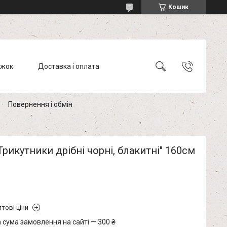
Кошик
ижок
Доставка і оплата
Повернення і обмін
Трикутники дрібні чорні, блакитні" 160см
тові ціни
 сума замовлення на сайті — 300 ₴