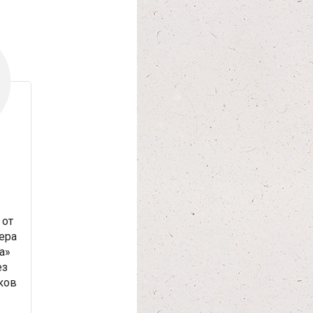
от
ера
а»
ез
ков