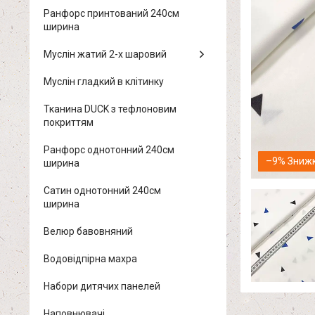
Ранфорс принтований 240см
ширина
Муслін жатий 2-х шаровий
Муслін гладкий в клітинку
Тканина DUCK з тефлоновим
покриттям
Ранфорс однотонний 240см
–9%
ширина
Сатин однотонний 240см
ширина
Велюр бавовняний
Водовідпірна махра
Набори дитячих панелей
Наповнювачі