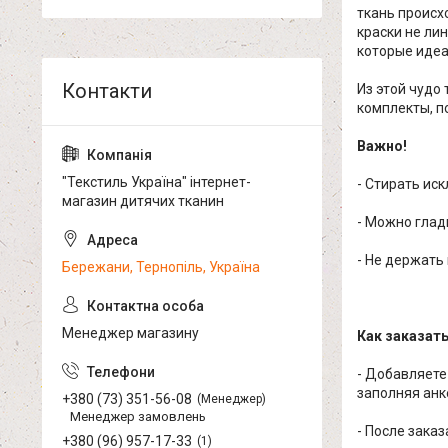
ткань происх
краски не ли
которые идеа
Из этой чудо
комплекты, по
Важно!
"Текстиль Україна" інтернет-
- Стирать ис
магазин дитячих тканин
- Можно глад
- Не держать
Бережани, Тернопіль, Україна
Менеджер магазину
Как заказат
- Добавляете
заполняя анк
+380 (73) 351-56-08
Менеджер
Менеджер замовлень
- После зака
+380 (96) 957-17-33
1