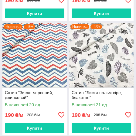
190
190
₴/м
₴/м
208 ₴/м
208 ₴/м
Купити
Купити
Новинка
–9%
Новинка
–9%
Сатин "Зигзаг червоний,
Сатин "Листя пальм сіре,
джинсовий"
блакитне"
В наявності 20 од.
В наявності 21 од.
190
190
₴/м
₴/м
208 ₴/м
208 ₴/м
Купити
Купити