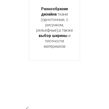
Разнообразие
дизайна
ткани
(однотонные, с
рисунком,
рельефные);а также
выбор ширины
и
плотности
материалов