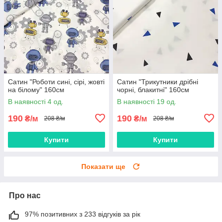
Сатин "Роботи сині, сірі, жовті
Сатин "Трикутники дрібні
на білому" 160см
чорні, блакитні" 160см
В наявності 4 од.
В наявності 19 од.
190
190
₴/м
₴/м
208 ₴/м
208 ₴/м
Купити
Купити
Показати ще
Про нас
97% позитивних з 233 відгуків за рік