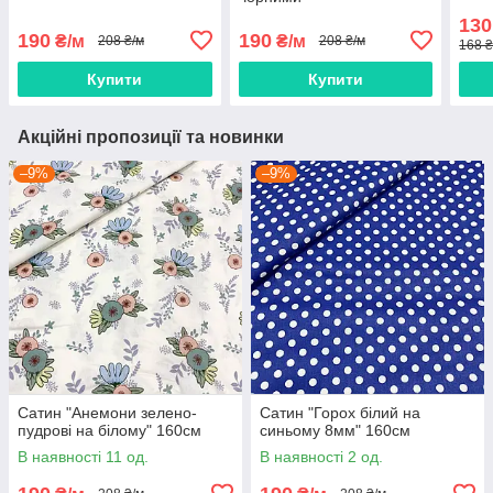
130
190
190
₴/м
₴/м
208 ₴/м
208 ₴/м
168 ₴
Купити
Купити
Акційні пропозиції та новинки
–9%
–9%
Сатин "Анемони зелено-
Сатин "Горох білий на
пудрові на білому" 160см
синьому 8мм" 160см
В наявності 11 од.
В наявності 2 од.