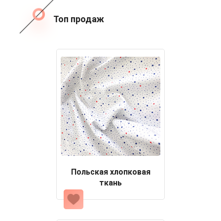
Топ продаж
Польская хлопковая
ткань