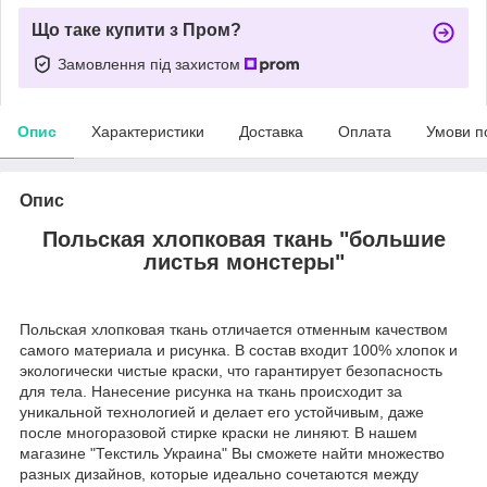
Що таке купити з Пром?
Замовлення під захистом
Опис
Характеристики
Доставка
Оплата
Умови п
Опис
Польская хлопковая ткань "большие
листья монстеры"
Польская хлопковая ткань отличается отменным качеством
самого материала и рисунка. В состав входит 100% хлопок и
экологически чистые краски, что гарантирует безопасность
для тела. Нанесение рисунка на ткань происходит за
уникальной технологией и делает его устойчивым, даже
после многоразовой стирке краски не линяют. В нашем
магазине "Текстиль Украина" Вы сможете найти множество
разных дизайнов, которые идеально сочетаются между