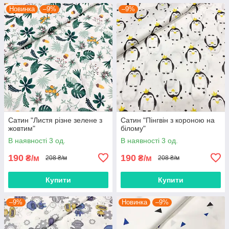
Новинка
–9%
–9%
Сатин "Листя різне зелене з
Сатин "Пінгвін з короною на
жовтим"
білому"
В наявності 3 од.
В наявності 3 од.
190
190
₴/м
₴/м
208 ₴/м
208 ₴/м
Купити
Купити
–9%
Новинка
–9%