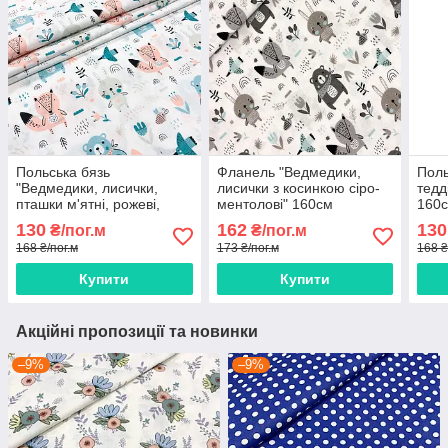
Польська бязь
Фланель "Ведмедики,
Поль
"Ведмедики, лисички,
лисички з косинкою сіро-
тедд
пташки м'ятні, рожеві,
ментолові" 160см
160
блакитні на білому" 160см
130
162
130
₴/пог.м
₴/пог.м
168 ₴/пог.м
173 ₴/пог.м
168 ₴
Купити
Купити
Акційні пропозиції та новинки
–9%
–9%