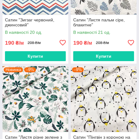
Сатин "Зигзаг червоний,
Сатин "Листя пальм сіре,
джинсовий"
блакитне"
В наявності 20 од.
В наявності 21 од.
190
190
₴/м
₴/м
208 ₴/м
208 ₴/м
Купити
Купити
Новинка
–9%
–9%
Сатин "Листя різне зелене з
Сатин "Пінгвін з короною на