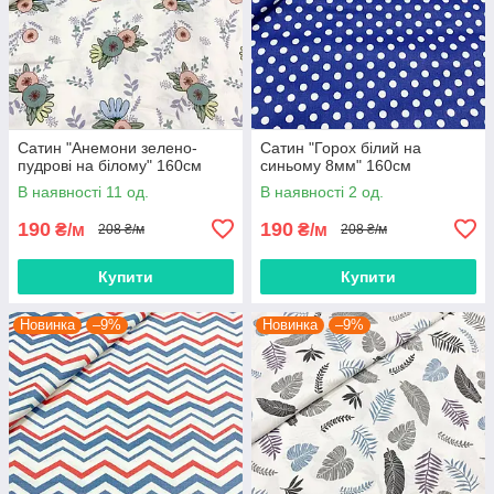
Сатин "Анемони зелено-
Сатин "Горох білий на
пудрові на білому" 160см
синьому 8мм" 160см
В наявності 11 од.
В наявності 2 од.
190
190
₴/м
₴/м
208 ₴/м
208 ₴/м
Купити
Купити
Новинка
–9%
Новинка
–9%