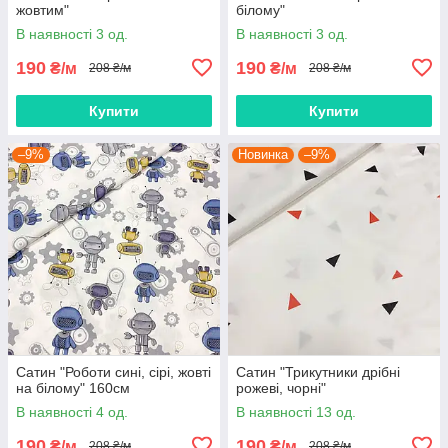
жовтим"
білому"
В наявності 3 од.
В наявності 3 од.
190
190
₴/м
₴/м
208 ₴/м
208 ₴/м
Купити
Купити
–9%
Новинка
–9%
Сатин "Роботи сині, сірі, жовті
Сатин "Трикутники дрібні
на білому" 160см
рожеві, чорні"
В наявності 4 од.
В наявності 13 од.
190
190
₴/м
₴/м
208 ₴/м
208 ₴/м