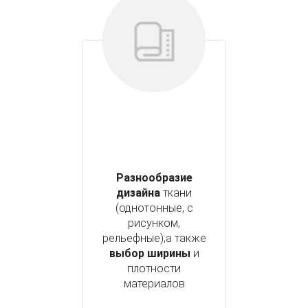
Разнообразие
дизайна
ткани
(однотонные, с
рисунком,
рельефные);а также
выбор ширины
и
плотности
материалов