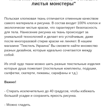
листья монстеры"
Польская хлопковая ткань отличается отменным качеством
самого материала и рисунка. В состав входит 100% хлопок и
экологически чистые краски, что гарантирует безопасность
для тела. Нанесение рисунка на ткань происходит за
уникальной технологией и делает его устойчивым, даже
после многоразовой стирке краски не линяют. В нашем
магазине "Текстиль Украина" Вы сможете найти множество
разных дизайнов, которые идеально сочетаются между
собой.
Из этой чудо ткани можно шить разные текстильные изделия
которые душа пожелает (постельные комплекты, подушки,
салфетки, скатерти, пижамы, сарафаны и т.д.)
Важно!
- Стирать исключительно до 40 градусов, чтобы избежать
большой усадки и сохранить яркость рисунка.
- Можно гладить.