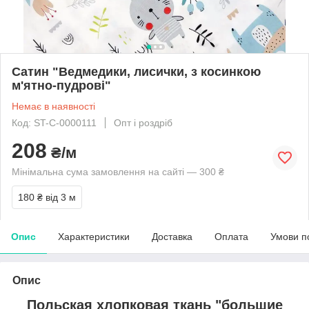
Сатин "Ведмедики, лисички, з косинкою
м'ятно-пудрові"
Немає в наявності
Код: ST-C-0000111
Опт і роздріб
208
₴/м
Мінімальна сума замовлення на сайті — 300 ₴
180 ₴
від 3 м
Опис
Характеристики
Доставка
Оплата
Умови п
Опис
Польская хлопковая ткань "большие