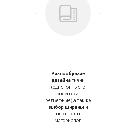
Разнообразие
дизайна
ткани
(однотонные, с
рисунком,
рельефные);а также
выбор ширины
и
плотности
материалов