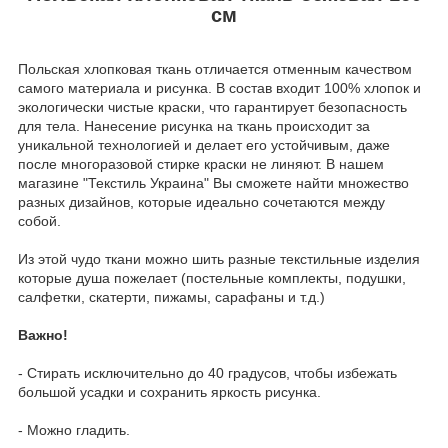
см
Польская хлопковая ткань отличается отменным качеством
самого материала и рисунка. В состав входит 100% хлопок и
экологически чистые краски, что гарантирует безопасность
для тела. Нанесение рисунка на ткань происходит за
уникальной технологией и делает его устойчивым, даже
после многоразовой стирке краски не линяют. В нашем
магазине "Текстиль Украина" Вы сможете найти множество
разных дизайнов, которые идеально сочетаются между
собой.
Из этой чудо ткани можно шить разные текстильные изделия
которые душа пожелает (постельные комплекты, подушки,
салфетки, скатерти, пижамы, сарафаны и т.д.)
Важно!
- Стирать исключительно до 40 градусов, чтобы избежать
большой усадки и сохранить яркость рисунка.
- Можно гладить.