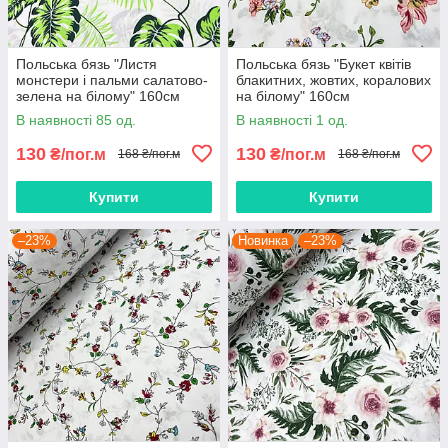
Польська бязь "Листя
Польська бязь "Букет квітів
монстери і пальми салатово-
блакитних, жовтих, коралових
зелена на білому" 160см
на білому" 160см
В наявності 85 од.
В наявності 1 од.
130
130
₴/пог.м
₴/пог.м
168 ₴/пог.м
168 ₴/пог.м
Купити
Купити
–23%
Новинка
–23%