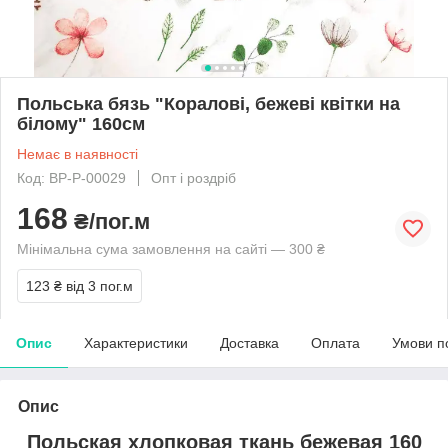
Польська бязь "Коралові, бежеві квітки на
білому" 160см
Немає в наявності
Код: BP-P-00029
Опт і роздріб
168
₴/пог.м
Мінімальна сума замовлення на сайті — 300 ₴
123 ₴
від 3 пог.м
Опис
Характеристики
Доставка
Оплата
Умови п
Опис
Польская хлопковая ткань бежевая 160