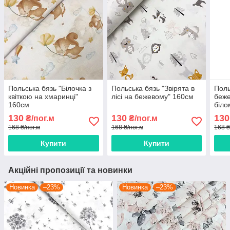
Польська бязь "Білочка з
Польська бязь "Звірята в
Поль
квіткою на хмаринці"
лісі на бежевому" 160см
беже
160см
біло
130
130
130
₴/пог.м
₴/пог.м
168 ₴/пог.м
168 ₴/пог.м
168 ₴
Купити
Купити
Акційні пропозиції та новинки
Новинка
–23%
Новинка
–23%