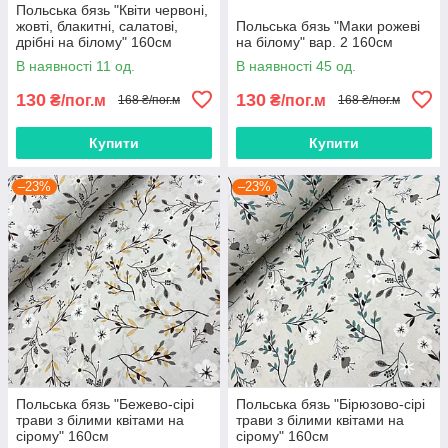
Польська бязь "Квіти червоні,
жовті, блакитні, салатові,
Польська бязь "Маки рожеві
дрібні на білому" 160см
на білому" вар. 2 160см
В наявності 11 од.
В наявності 45 од.
130
130
₴/пог.м
₴/пог.м
168 ₴/пог.м
168 ₴/пог.м
Купити
Купити
–23%
–23%
Польська бязь "Бежево-сірі
Польська бязь "Бірюзово-сірі
трави з білими квітами на
трави з білими квітами на
сірому" 160см
сірому" 160см