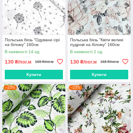
Польська бязь "Одувани сірі
Польська бязь "Квіти великі
на білому" 160см
пудрові на білому" 160см
В наявності 14 од.
В наявності 2 од.
130
130
₴/пог.м
₴/пог.м
168 ₴/пог.м
168 ₴/пог.м
Купити
Купити
–23%
–23%