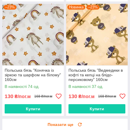
–23%
Новинка
–23%
Польська бязь "Конячка із
Польська бязь "Ведмедики в
зіркою та шарфом на білому"
кофті та кепці на блідо-
160см
персиковому" 160см
В наявності 74 од.
В наявності 37 од.
130
130
₴/пог.м
₴/пог.м
168 ₴/пог.м
168 ₴/пог.м
Купити
Купити
Показати ще