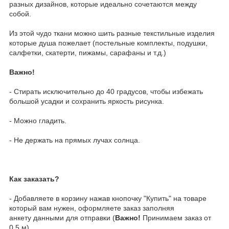
разных дизайнов, которые идеально сочетаются между
собой.
Из этой чудо ткани можно шить разные текстильные изделия
которые душа пожелает (постельные комплекты, подушки,
салфетки, скатерти, пижамы, сарафаны и т.д.)
Важно!
- Стирать исключительно до 40 градусов, чтобы избежать
большой усадки и сохранить яркость рисунка.
- Можно гладить.
- Не держать на прямых лучах солнца.
Как заказать?
- Добавляете в корзину нажав кнопочку "Купить" на товаре
который вам нужен, оформляете заказ заполняя
анкету данными для отправки (
Важно!
Принимаем заказ от
0.5 м)