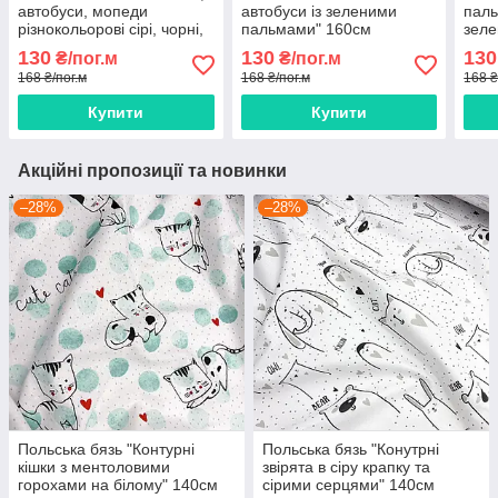
автобуси, мопеди
автобуси із зеленими
паль
різнокольорові сірі, чорні,
пальмами" 160см
зеле
блакитні на білому" 160см
130
130
130
₴/пог.м
₴/пог.м
168 ₴/пог.м
168 ₴/пог.м
168 ₴
Купити
Купити
Акційні пропозиції та новинки
–28%
–28%
Польська бязь "Контурні
Польська бязь "Конутрні
кішки з ментоловими
звірята в сіру крапку та
горохами на білому" 140см
сірими серцями" 140см