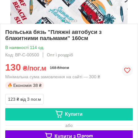
Польська бязь "Пляжні автобуси з
блакитними пальмами" 160см
В наявності 114 од.
Код: BP-C-00500
Опт і роздріб
130
₴/пог.м
168 ₴/пог.м
Мінімальна сума замовлення на сайті — 300 ₴
Економія
38 ₴
123 ₴
від 3 пог.м
Купити
або
Купити з