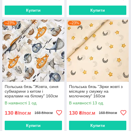
Купити
Купити
–23%
–23%
Польська бязь "Жовта, синя
Польська бязь "Зірки жовті з
субмарини з китом і
місяцем у смужку на
коралами на білому" 160см
молочному" 160см
В наявності 1 од.
В наявності 13 од.
130
130
₴/пог.м
₴/пог.м
168 ₴/пог.м
168 ₴/пог.м
Купити
Купити