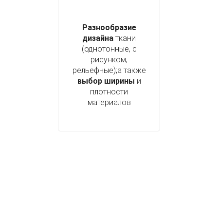
Разнообразие
дизайна
ткани
(однотонные, с
рисунком,
рельефные);а также
выбор ширины
и
плотности
материалов