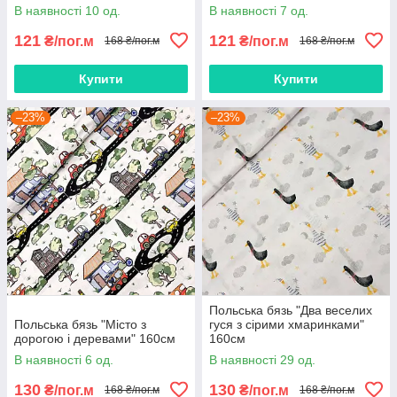
В наявності 10 од.
В наявності 7 од.
121
121
₴/пог.м
₴/пог.м
168 ₴/пог.м
168 ₴/пог.м
Купити
Купити
–23%
–23%
Польська бязь "Два веселих
Польська бязь "Місто з
гуся з сірими хмаринками"
дорогою і деревами" 160см
160см
В наявності 6 од.
В наявності 29 од.
130
130
₴/пог.м
₴/пог.м
168 ₴/пог.м
168 ₴/пог.м