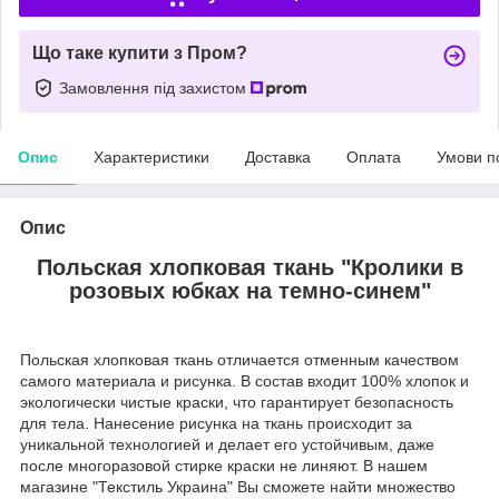
Що таке купити з Пром?
Замовлення під захистом
Опис
Характеристики
Доставка
Оплата
Умови п
Опис
Польская хлопковая ткань "Кролики в
розовых юбках на темно-синем"
Польская хлопковая ткань отличается отменным качеством
самого материала и рисунка. В состав входит 100% хлопок и
экологически чистые краски, что гарантирует безопасность
для тела. Нанесение рисунка на ткань происходит за
уникальной технологией и делает его устойчивым, даже
после многоразовой стирке краски не линяют. В нашем
магазине "Текстиль Украина" Вы сможете найти множество