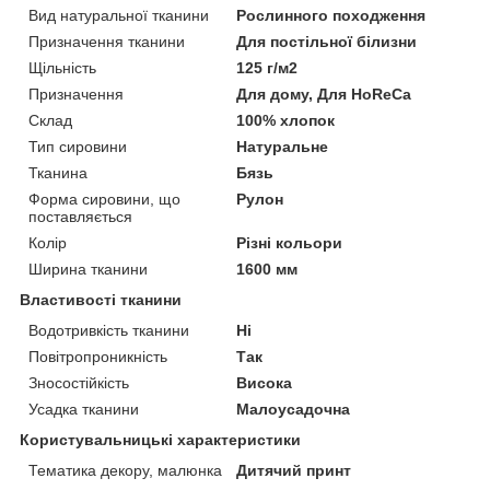
Вид натуральної тканини
Рослинного походження
Призначення тканини
Для постільної білизни
Щільність
125 г/м2
Призначення
Для дому, Для HoReCa
Склад
100% хлопок
Тип сировини
Натуральне
Тканина
Бязь
Форма сировини, що
Рулон
поставляється
Колір
Різні кольори
Ширина тканини
1600 мм
Властивості тканини
Водотривкість тканини
Ні
Повітропроникність
Так
Зносостійкість
Висока
Усадка тканини
Малоусадочна
Користувальницькі характеристики
Тематика декору, малюнка
Дитячий принт