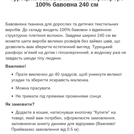
100% бавовна 240 см
Бавовняна тканина для дорослих та дитячих текстильних
виробів. До складу входить 100% бавовни з відмінною
структурою плетіння волокон. Завдяки ширині 240 см ви
можете шити вироби великих розмірів без зайвих швів, що
дозволить вам зберегти естетичний вигляд. Турецький
ранфорс м'який на дотик і гіпоалергенний, в жодному разі не
завдасть шкоди тілу людини.
Важливо!
Прати виключно до 40 градусів, щоб уникнути великої
усадки та зберегти яскравість малюнка.
Можна прасувати.
Не тримати під прямими променями сонця.
Як замовити?
Додаєте в кошик, натиснувши кнопочку "Купити" на
товарі, який вам потрібен, оформлюєте замовлення,
заповнюючи анкету даними для відправки (Важливо!
Приймаємо замовлення від 0.5 м).