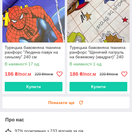
Турецька бавовняна тканина
Турецька бавовняна тканина
ранфорс "Людина-павук на
ранфорс "Щенячий патруль
синьому" 240 см
на бежевому (квадрат)" 240
см
В наявності 17 од.
В наявності 1 од.
186
186
₴/пог.м
₴/пог.м
220 ₴/пог.м
220 ₴/пог.м
Купити
Купити
Показати ще
Про нас
97% позитивних з 233 відгуків за рік