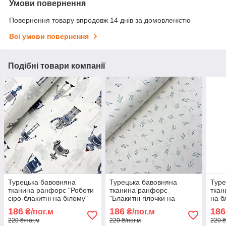
Умови повернення
Повернення товару впродовж 14 днів за домовленістю
Всі умови повернення
Подібні товари компанії
Турецька бавовняна
Турецька бавовняна
Туре
тканина ранфорс "Роботи
тканина ранфорс
ткан
сіро-блакитні на білому"
"Блакитні гілочки на
на б
240 см
молочному" 240 см
весе
186
186
186
₴/пог.м
₴/пог.м
220 ₴/пог.м
220 ₴/пог.м
220 ₴