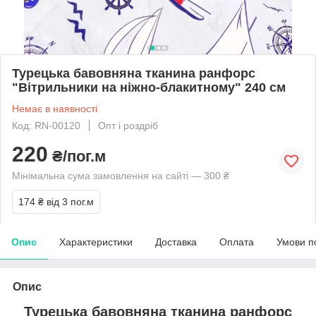
Турецька бавовняна тканина ранфорс
"Вітрильники на ніжно-блакитному" 240 см
Немає в наявності
Код: RN-00120
Опт і роздріб
220
₴/пог.м
Мінімальна сума замовлення на сайті — 300 ₴
174 ₴
від 3 пог.м
Опис
Характеристики
Доставка
Оплата
Умови п
Опис
Турецька бавовняна тканина ранфорс