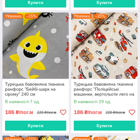
Купити
Купити
Новинка
–15%
Новинка
–15%
Турецька бавовняна тканина
Турецька бавовняна тканина
ранфорс "Бейбі-шарк на
ранфорс "Поліцейські
сірому" 240 см
машинки, вертольоти лего на
бежевому" 240 см
В наявності 7 од.
В наявності 29 од.
186
186
₴/пог.м
₴/пог.м
220 ₴/пог.м
220 ₴/пог.м
Купити
Купити
Новинка
–15%
Новинка
–15%