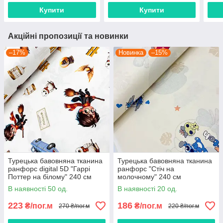
Купити
Купити
Акційні пропозиції та новинки
–17%
Новинка
–15%
Турецька бавовняна тканина
Турецька бавовняна тканина
ранфорс digital 5D "Гаррі
ранфорс "Стіч на
Поттер на білому" 240 см
молочному" 240 см
В наявності 50 од.
В наявності 20 од.
223
186
₴/пог.м
₴/пог.м
270 ₴/пог.м
220 ₴/пог.м