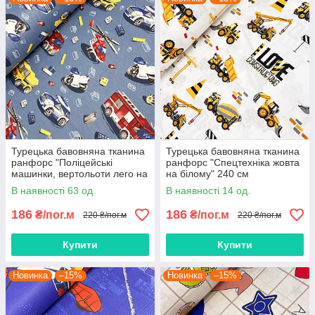
Турецька бавовняна тканина
Турецька бавовняна тканина
ранфорс "Поліцейські
ранфорс "Спецтехніка жовта
машинки, вертольоти лего на
на білому" 240 см
джинсовому" 240 см
В наявності 63 од.
В наявності 14 од.
186
186
₴/пог.м
₴/пог.м
220 ₴/пог.м
220 ₴/пог.м
Купити
Купити
Новинка
–15%
Новинка
–15%