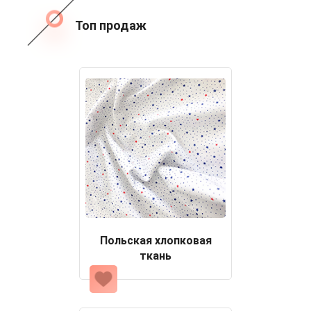
Топ продаж
Польская хлопковая
ткань