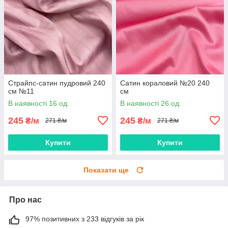
Страйпс-сатин пудровий 240
Сатин кораловий №20 240
см №11
см
В наявності 16 од.
В наявності 26 од.
245
245
₴/м
₴/м
271 ₴/м
271 ₴/м
Купити
Купити
Показати ще
Про нас
97% позитивних з 233 відгуків за рік