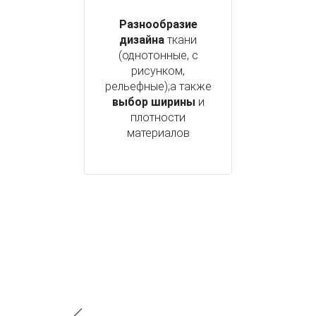
Разнообразие
дизайна
ткани
(однотонные, с
рисунком,
рельефные);а также
выбор ширины
и
плотности
материалов