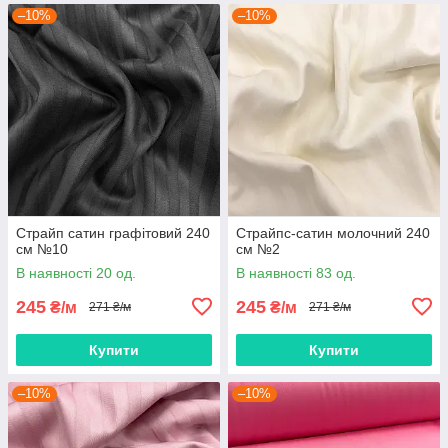
–10%
–10%
Страйп сатин графітовий 240
Страйпс-сатин молочний 240
см №10
см №2
В наявності 20 од.
В наявності 83 од.
245
245
₴/м
₴/м
271 ₴/м
271 ₴/м
Купити
Купити
–10%
–10%