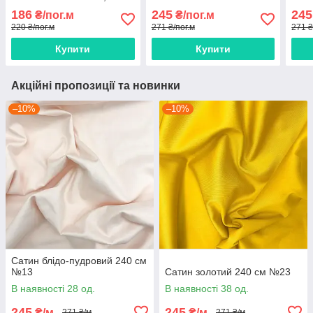
коронами на світло-
186
245
245
₴/пог.м
₴/пог.м
рожевому" 240 см
220 ₴/пог.м
271 ₴/пог.м
271 ₴
Купити
Купити
Акційні пропозиції та новинки
–10%
–10%
Сатин блідо-пудровий 240 см
№13
Сатин золотий 240 см №23
В наявності 28 од.
В наявності 38 од.
245
245
₴/м
₴/м
271 ₴/м
271 ₴/м