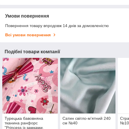
Умови повернення
Повернення товару впродовж 14 днів за домовленістю
Всі умови повернення
Подібні товари компанії
Турецька бавовняна
Сатин світло-м'ятний 240
Стра
тканина ранфорс
см №40
№10
"Princess із замками,