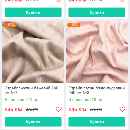
Купити
Купити
–10%
–10%
Страйпс-сатин бежевий 240
Страйп сатин блідо-пудровий
см №7
240 см №3
В наявності 13 од.
В наявності 19 од.
245
245
₴/м
₴/м
271 ₴/м
271 ₴/м
Купити
Купити