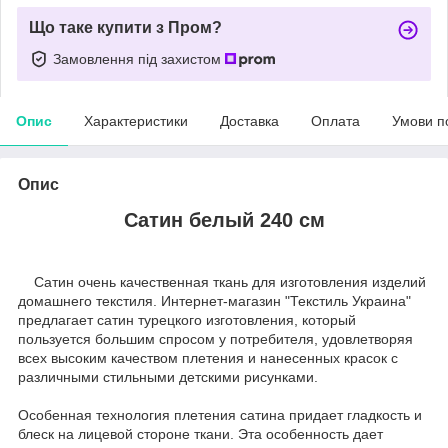
Що таке купити з Пром?
Замовлення під захистом
Опис
Характеристики
Доставка
Оплата
Умови п
Опис
Сатин белый 240 см
Сатин очень качественная ткань для изготовления изделий
домашнего текстиля. Интернет-магазин "Текстиль Украина"
предлагает сатин турецкого изготовления, который
пользуется большим спросом у потребителя, удовлетворяя
всех высоким качеством плетения и нанесенных красок с
различными стильными детскими рисунками.
Особенная технология плетения сатина придает гладкость и
блеск на лицевой стороне ткани. Эта особенность дает