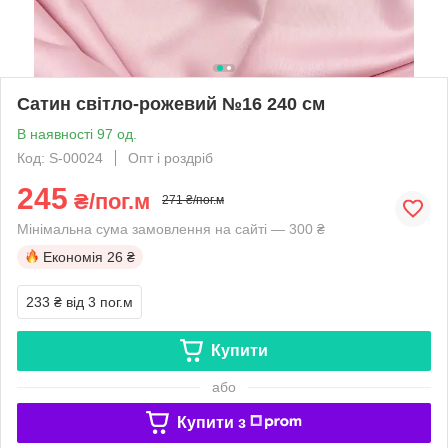
Сатин світло-рожевий №16 240 см
В наявності 97 од.
Код: S-00024
Опт і роздріб
245
₴/пог.м
271 ₴/пог.м
Мінімальна сума замовлення на сайті — 300 ₴
Економія
26 ₴
233 ₴
від 3 пог.м
Купити
або
Купити з