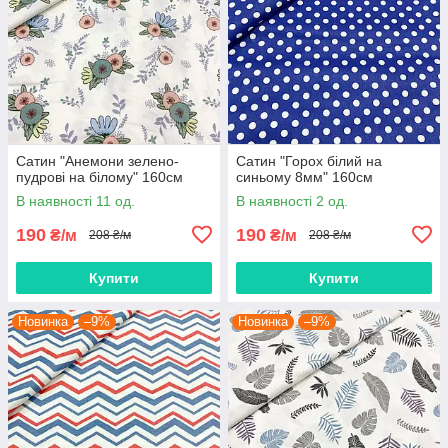
Сатин "Анемони зелено-
Сатин "Горох білий на
пудрові на білому" 160см
синьому 8мм" 160см
В наявності 11 од.
В наявності 2 од.
190
190
₴/м
₴/м
208 ₴/м
208 ₴/м
Купити
Купити
Новинка
–9%
Новинка
–9%