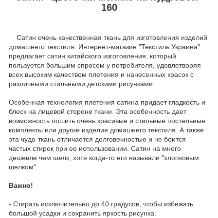
160
Сатин очень качественная ткань для изготовления изделий
домашнего текстиля. Интернет-магазин "Текстиль Украина"
предлагает сатин китайского изготовления, который
пользуется большим спросом у потребителя, удовлетворяя
всех высоким качеством плетения и нанесенных красок с
различными стильными детскими рисунками.
Особенная технология плетения сатина придает гладкость и
блеск на лицевой стороне ткани. Эта особенность дает
возможность пошить очень красивые и стильные постельные
комплекты или другие изделия домашнего текстиля. А также
эта чудо-ткань отличается долговечностью и не боится
частых стирок при ее использовании. Сатин на много
дешевле чем шелк, хотя когда-то его называли "хлопковым
шелком".
Важно!
- Стирать исключительно до 40 градусов, чтобы избежать
большой усадки и сохранить яркость рисунка.