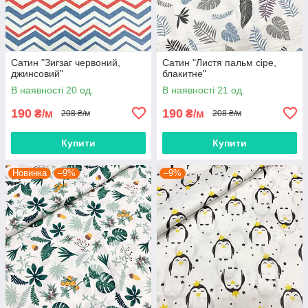
Сатин "Зигзаг червоний,
Сатин "Листя пальм сіре,
джинсовий"
блакитне"
В наявності 20 од.
В наявності 21 од.
190
190
₴/м
₴/м
208 ₴/м
208 ₴/м
Купити
Купити
Новинка
–9%
–9%