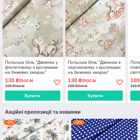
Польська бязь "Дівчинка у
Польська бязь "Дівчинка в
Поль
фіолетовому з кроликами
персиковому з кроликами
пові
на бежевих хмарах"
на бежевих хмарах"
світ
160см
160см
130
130
100
₴/пог.м
₴/пог.м
168 ₴/пог.м
168 ₴/пог.м
168 ₴
Купити
Купити
Акційні пропозиції та новинки
–9%
–9%