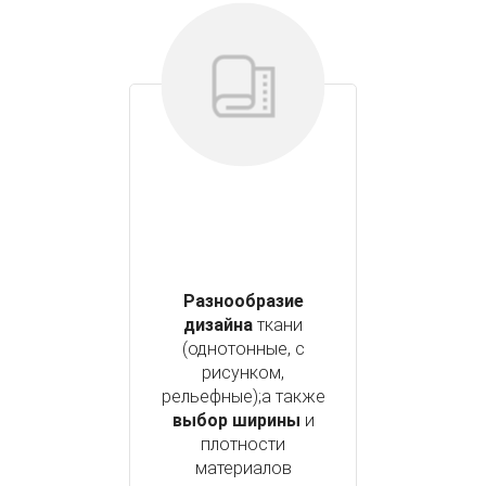
Разнообразие
дизайна
ткани
(однотонные, с
рисунком,
рельефные);а также
выбор ширины
и
плотности
материалов