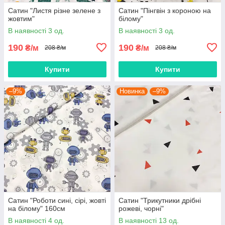
Сатин "Листя різне зелене з
Сатин "Пінгвін з короною на
жовтим"
білому"
В наявності 3 од.
В наявності 3 од.
190
190
₴/м
₴/м
208 ₴/м
208 ₴/м
Купити
Купити
–9%
Новинка
–9%
Сатин "Роботи сині, сірі, жовті
Сатин "Трикутники дрібні
на білому" 160см
рожеві, чорні"
В наявності 4 од.
В наявності 13 од.