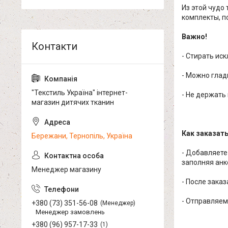
Из этой чудо
комплекты, по
Важно!
- Стирать ис
- Можно глад
"Текстиль Україна" інтернет-
- Не держать
магазин дитячих тканин
Как заказат
Бережани, Тернопіль, Україна
- Добавляете
заполняя анк
Менеджер магазину
- После зака
- Отправляем
+380 (73) 351-56-08
Менеджер
Менеджер замовлень
+380 (96) 957-17-33
1