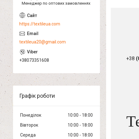
Менеджер по оптових замовленнях
https://textileua.com
textileua20@gmail.com
+38
(
+38073351608
Графік роботи
Понеділок
10:00
18:00
Т
Вівторок
10:00
18:00
Середа
10:00
18:00