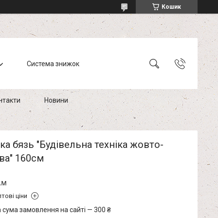
Кошик
Система знижок
нтакти
Новини
а бязь "Будівельна техніка жовто-
ва" 160см
.м
тові ціни
 сума замовлення на сайті — 300 ₴