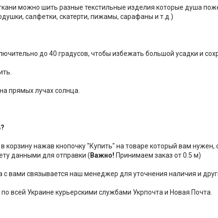
 ткани можно шить разные текстильные изделия которые душа пож
душки, салфетки, скатерти, пижамы, сарафаны и т.д.)
ключительно до 40 градусов, чтобы избежать большой усадки и сох
ить.
 на прямых лучах солнца.
ь?
 в корзину нажав кнопочку "Купить" на товаре который вам нужен,
ету данными для отправки (
Важно!
Принимаем заказ от 0.5 м)
за с вами связывается наш менеджер для уточнения наличия и друг
 по всей Украине курьерскими службами Укрпочта и Новая Почта.