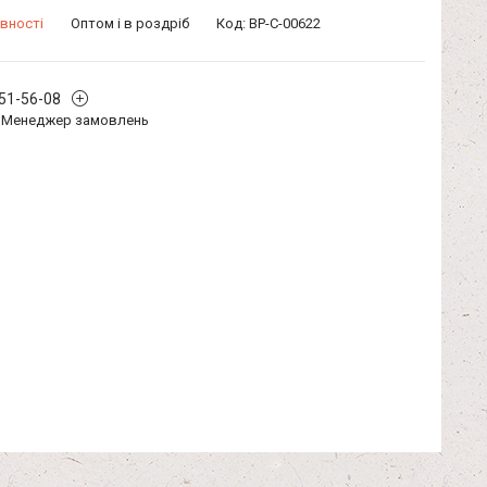
вності
Оптом і в роздріб
Код:
BP-C-00622
351-56-08
Менеджер замовлень