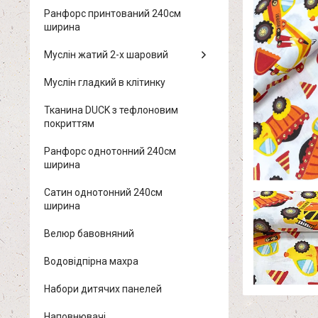
Ранфорс принтований 240см
ширина
Муслін жатий 2-х шаровий
Муслін гладкий в клітинку
Тканина DUCK з тефлоновим
покриттям
Ранфорс однотонний 240см
ширина
Сатин однотонний 240см
ширина
Велюр бавовняний
Водовідпірна махра
Набори дитячих панелей
Наповнювачі