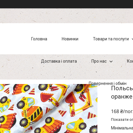
Головна
Новинки
Товари та послуги
Доставка і оплата
Про нас
Ко
Повернення і обмін
Польськ
оранже
168 ₴/пог
Показати оп
Мінімальна