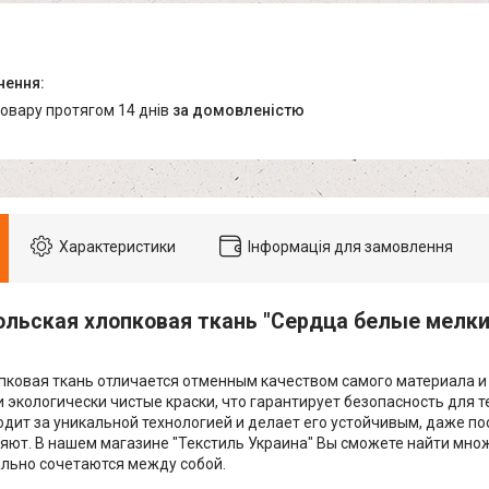
товару протягом 14 днів
за домовленістю
Характеристики
Інформація для замовлення
ольская хлопковая ткань "Сердца белые мелки
пковая ткань отличается отменным качеством самого материала и 
и экологически чистые краски, что гарантирует безопасность для т
одит за уникальной технологией и делает его устойчивым, даже п
няют. В нашем магазине "Текстиль Украина" Вы сможете найти мно
льно сочетаются между собой.