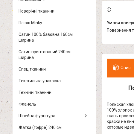
Новорічні тканини
Плюш Minky
повернення 
Сатин 100% бавовна 160см
ширина
Сатин принтований 240см
ширина
Опис
Спец тканини
Текстильна упаковка
П
Технічні тканини
Фланель
Польская хло
100% хлопок 
Швейна фурнітура
ткань происх
краски не ли
которые идеа
Жатка (гофре) 240 см