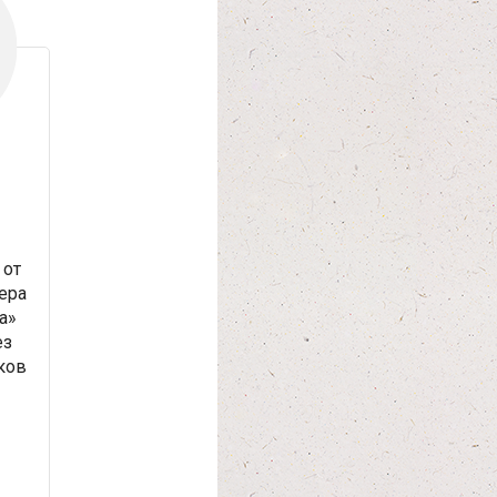
от
ера
а»
ез
ков