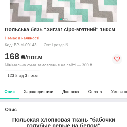
Польська бязь "Зигзаг сіро-м'ятний" 160см
Немає в наявності
Код: BP-M-00143
Опт і роздріб
168
₴/пог.м
Мінімальна сума замовлення на сайті — 300 ₴
123 ₴
від 3 пог.м
Опис
Характеристики
Доставка
Оплата
Умови п
Опис
Польская хлопковая ткань "бабочки
голубые серые на белом"