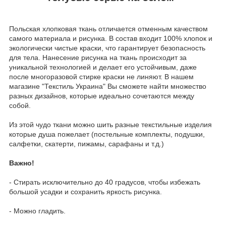
Польская хлопковая ткань отличается отменным качеством
самого материала и рисунка. В состав входит 100% хлопок и
экологически чистые краски, что гарантирует безопасность
для тела. Нанесение рисунка на ткань происходит за
уникальной технологией и делает его устойчивым, даже
после многоразовой стирке краски не линяют. В нашем
магазине "Текстиль Украина" Вы сможете найти множество
разных дизайнов, которые идеально сочетаются между
собой.
Из этой чудо ткани можно шить разные текстильные изделия
которые душа пожелает (постельные комплекты, подушки,
салфетки, скатерти, пижамы, сарафаны и т.д.)
Важно!
- Стирать исключительно до 40 градусов, чтобы избежать
большой усадки и сохранить яркость рисунка.
- Можно гладить.