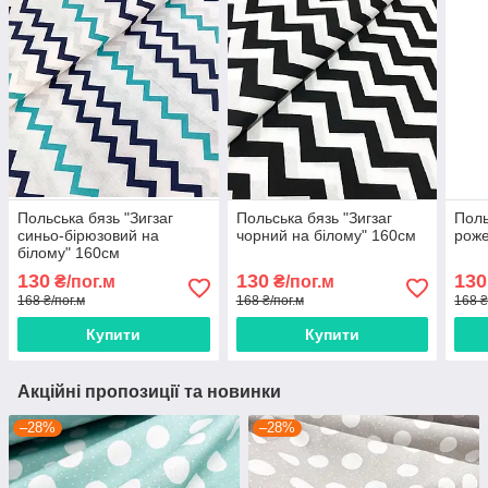
Польська бязь "Зигзаг
Польська бязь "Зигзаг
Поль
синьо-бірюзовий на
чорний на білому" 160см
роже
білому" 160см
130
130
130
₴/пог.м
₴/пог.м
168 ₴/пог.м
168 ₴/пог.м
168 ₴
Купити
Купити
Акційні пропозиції та новинки
–28%
–28%