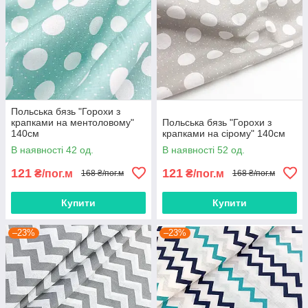
Польська бязь "Горохи з
крапками на ментоловому"
Польська бязь "Горохи з
140см
крапками на сірому" 140см
В наявності 42 од.
В наявності 52 од.
121
121
₴/пог.м
₴/пог.м
168 ₴/пог.м
168 ₴/пог.м
Купити
Купити
–23%
–23%