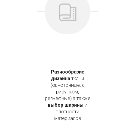
Разнообразие
дизайна
ткани
(однотонные, с
рисунком,
рельефные);а также
выбор ширины
и
плотности
материалов