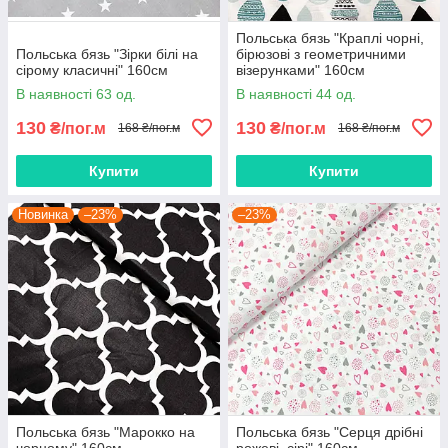
Польська бязь "Краплі чорні,
Польська бязь "Зірки білі на
бірюзові з геометричними
сірому класичні" 160см
візерунками" 160см
В наявності 63 од.
В наявності 44 од.
130
130
₴/пог.м
₴/пог.м
168 ₴/пог.м
168 ₴/пог.м
Купити
Купити
Новинка
–23%
–23%
Польська бязь "Марокко на
Польська бязь "Серця дрібні
чорному" 160см
рожеві, сірі" 160см