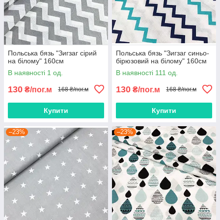
Польська бязь "Зигзаг сірий
Польська бязь "Зигзаг синьо-
на білому" 160см
бірюзовий на білому" 160см
В наявності 1 од.
В наявності 111 од.
130
130
₴/пог.м
₴/пог.м
168 ₴/пог.м
168 ₴/пог.м
Купити
Купити
–23%
–23%