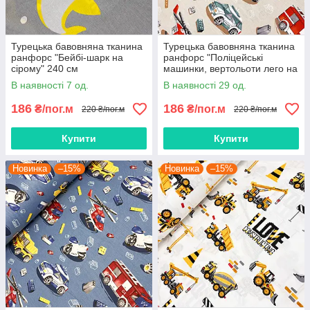
Турецька бавовняна тканина
Турецька бавовняна тканина
ранфорс "Бейбі-шарк на
ранфорс "Поліцейські
сірому" 240 см
машинки, вертольоти лего на
бежевому" 240 см
В наявності 7 од.
В наявності 29 од.
186
186
₴/пог.м
₴/пог.м
220 ₴/пог.м
220 ₴/пог.м
Купити
Купити
Новинка
–15%
Новинка
–15%