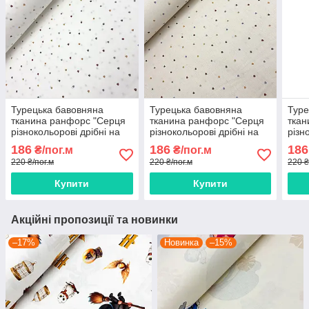
Турецька бавовняна
Турецька бавовняна
Туре
тканина ранфорс "Серця
тканина ранфорс "Серця
ткан
різнокольорові дрібні на
різнокольорові дрібні на
різн
білому" 240 см
бежевому" 240 см
блід
186
186
186
₴/пог.м
₴/пог.м
220 ₴/пог.м
220 ₴/пог.м
220 ₴
Купити
Купити
Акційні пропозиції та новинки
–17%
Новинка
–15%