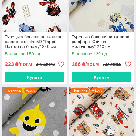
Турецька бавовняна тканина
Турецька бавовняна тканина
ранфорс digital 5D "Гаррі
ранфорс "Стіч на
Поттер на білому" 240 см
молочному" 240 см
В наявності 50 од.
В наявності 20 од.
223
186
₴/пог.м
₴/пог.м
270 ₴/пог.м
220 ₴/пог.м
Купити
Купити
Новинка
–15%
Новинка
–15%