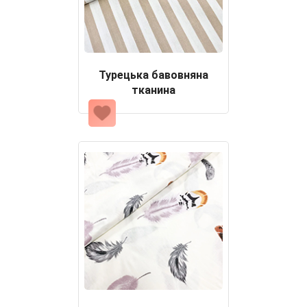
Турецька бавовняна
тканина