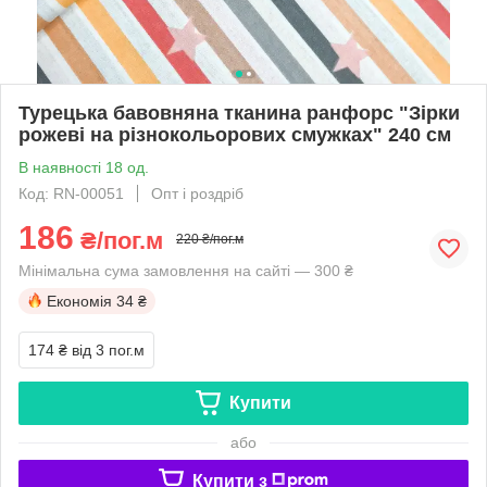
Турецька бавовняна тканина ранфорс "Зірки
рожеві на різнокольорових смужках" 240 см
В наявності 18 од.
Код: RN-00051
Опт і роздріб
186
₴/пог.м
220 ₴/пог.м
Мінімальна сума замовлення на сайті — 300 ₴
Економія
34 ₴
174 ₴
від 3 пог.м
Купити
або
Купити з