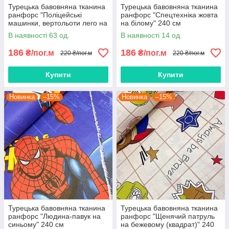
Турецька бавовняна тканина
Турецька бавовняна тканина
ранфорс "Поліцейські
ранфорс "Спецтехніка жовта
машинки, вертольоти лего на
на білому" 240 см
джинсовому" 240 см
В наявності 63 од.
В наявності 14 од.
186
186
₴/пог.м
₴/пог.м
220 ₴/пог.м
220 ₴/пог.м
Купити
Купити
Новинка
–15%
Новинка
–15%
Турецька бавовняна тканина
Турецька бавовняна тканина
ранфорс "Людина-павук на
ранфорс "Щенячий патруль
синьому" 240 см
на бежевому (квадрат)" 240