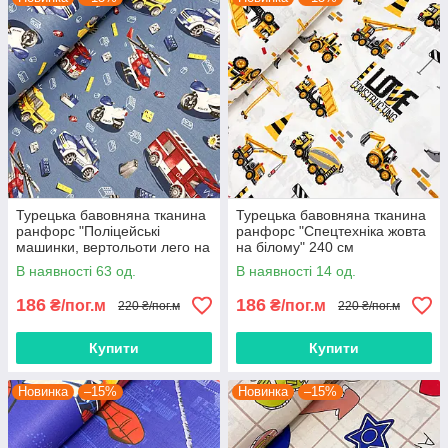
Турецька бавовняна тканина
Турецька бавовняна тканина
ранфорс "Поліцейські
ранфорс "Спецтехніка жовта
машинки, вертольоти лего на
на білому" 240 см
джинсовому" 240 см
В наявності 63 од.
В наявності 14 од.
186
186
₴/пог.м
₴/пог.м
220 ₴/пог.м
220 ₴/пог.м
Купити
Купити
Новинка
–15%
Новинка
–15%