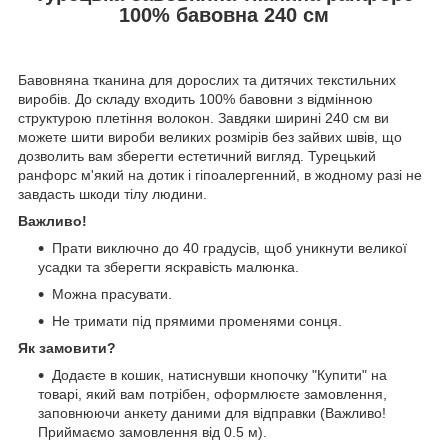
100% бавовна 240 см
Бавовняна тканина для дорослих та дитячих текстильних
виробів. До складу входить 100% бавовни з відмінною
структурою плетіння волокон. Завдяки ширині 240 см ви
можете шити вироби великих розмірів без зайвих швів, що
дозволить вам зберегти естетичний вигляд. Турецький
ранфорс м'який на дотик і гіпоалергенний, в жодному разі не
завдасть шкоди тілу людини.
Важливо!
Прати виключно до 40 градусів, щоб уникнути великої
усадки та зберегти яскравість малюнка.
Можна прасувати.
Не тримати під прямими променями сонця.
Як замовити?
Додаєте в кошик, натиснувши кнопочку "Купити" на
товарі, який вам потрібен, оформлюєте замовлення,
заповнюючи анкету даними для відправки (Важливо!
Приймаємо замовлення від 0.5 м).