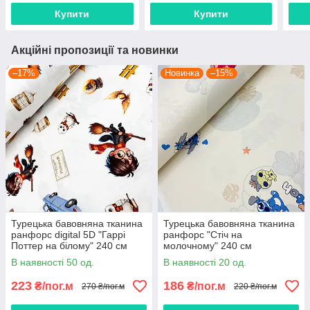
Купити
Купити
Акційні пропозиції та новинки
–17%
Новинка
–15%
Турецька бавовняна тканина
Турецька бавовняна тканина
ранфорс digital 5D "Гаррі
ранфорс "Стіч на
Поттер на білому" 240 см
молочному" 240 см
В наявності 50 од.
В наявності 20 од.
223
186
₴/пог.м
₴/пог.м
270 ₴/пог.м
220 ₴/пог.м