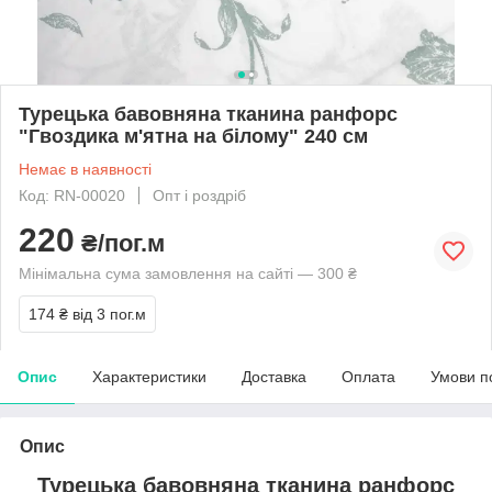
Турецька бавовняна тканина ранфорс
"Гвоздика м'ятна на білому" 240 см
Немає в наявності
Код: RN-00020
Опт і роздріб
220
₴/пог.м
Мінімальна сума замовлення на сайті — 300 ₴
174 ₴
від 3 пог.м
Опис
Характеристики
Доставка
Оплата
Умови п
Опис
Турецька бавовняна тканина ранфорс