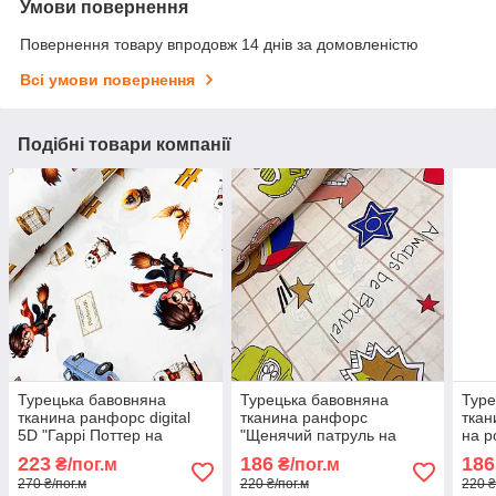
Умови повернення
Повернення товару впродовж 14 днів за домовленістю
Всі умови повернення
Подібні товари компанії
Турецька бавовняна
Турецька бавовняна
Туре
тканина ранфорс digital
тканина ранфорс
ткан
5D "Гаррі Поттер на
"Щенячий патруль на
на р
білому" 240 см
бежевому (квадрат)" 240
см
223
186
186
₴/пог.м
₴/пог.м
см
270 ₴/пог.м
220 ₴/пог.м
220 ₴