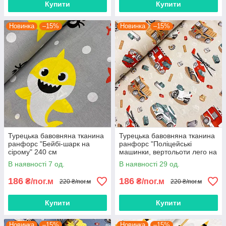
Купити
Купити
Новинка
–15%
Новинка
–15%
Турецька бавовняна тканина
Турецька бавовняна тканина
ранфорс "Бейбі-шарк на
ранфорс "Поліцейські
сірому" 240 см
машинки, вертольоти лего на
бежевому" 240 см
В наявності 7 од.
В наявності 29 од.
186
186
₴/пог.м
₴/пог.м
220 ₴/пог.м
220 ₴/пог.м
Купити
Купити
Новинка
–15%
Новинка
–15%