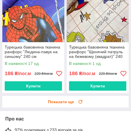
Турецька бавовняна тканина
Турецька бавовняна тканина
ранфорс "Людина-павук на
ранфорс "Щенячий патруль
синьому" 240 см
на бежевому (квадрат)" 240
см
В наявності 17 од.
В наявності 1 од.
186
186
₴/пог.м
₴/пог.м
220 ₴/пог.м
220 ₴/пог.м
Купити
Купити
Показати ще
Про нас
97% позитивних з 233 відгуків за рік