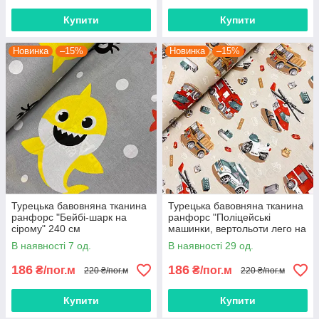
Купити
Купити
Новинка
–15%
Новинка
–15%
Турецька бавовняна тканина
Турецька бавовняна тканина
ранфорс "Бейбі-шарк на
ранфорс "Поліцейські
сірому" 240 см
машинки, вертольоти лего на
бежевому" 240 см
В наявності 7 од.
В наявності 29 од.
186
186
₴/пог.м
₴/пог.м
220 ₴/пог.м
220 ₴/пог.м
Купити
Купити