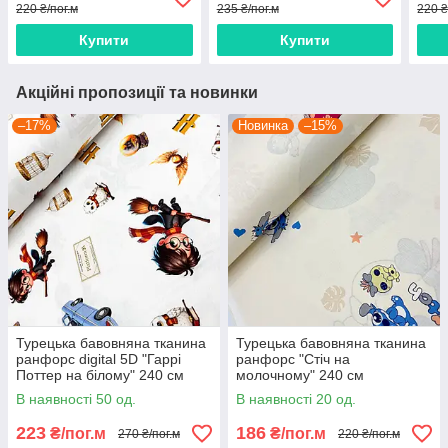
220 ₴/пог.м
235 ₴/пог.м
220 ₴
Купити
Купити
Акційні пропозиції та новинки
–17%
Новинка
–15%
Турецька бавовняна тканина
Турецька бавовняна тканина
ранфорс digital 5D "Гаррі
ранфорс "Стіч на
Поттер на білому" 240 см
молочному" 240 см
В наявності 50 од.
В наявності 20 од.
223
186
₴/пог.м
₴/пог.м
270 ₴/пог.м
220 ₴/пог.м