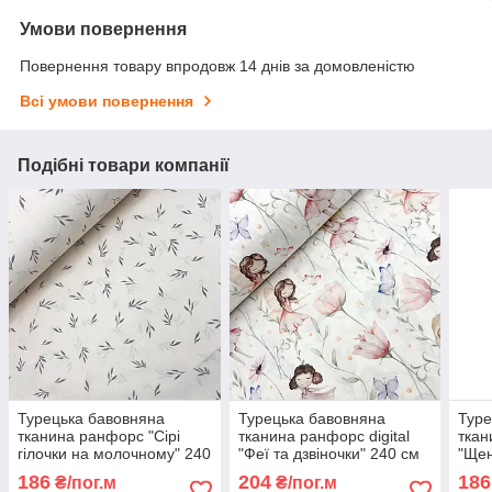
Умови повернення
Повернення товару впродовж 14 днів за домовленістю
Всі умови повернення
Подібні товари компанії
Турецька бавовняна
Турецька бавовняна
Туре
тканина ранфорс "Сірі
тканина ранфорс digital
ткан
гілочки на молочному" 240
"Феї та дзвіночки" 240 см
"Щен
см
беже
186
204
186
₴/пог.м
₴/пог.м
см