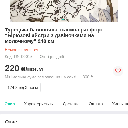
Турецька бавовняна тканина ранфорс
"Бірюзові айстри з дзвіночками на
молочному" 240 см
Немає в наявності
Код: RN-00015
Опт і роздріб
220
₴/пог.м
Мінімальна сума замовлення на сайті — 300 ₴
174 ₴
від 3 пог.м
Опис
Характеристики
Доставка
Оплата
Умови п
Опис