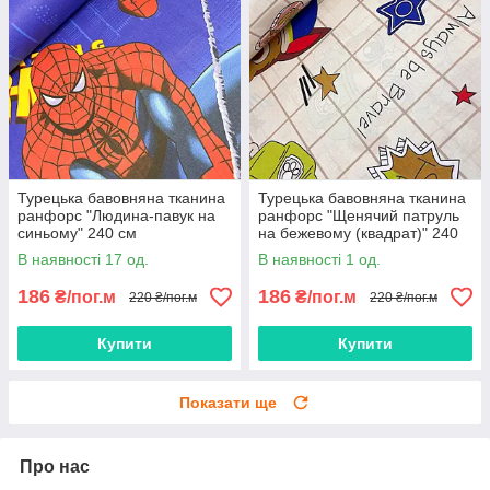
Турецька бавовняна тканина
Турецька бавовняна тканина
ранфорс "Людина-павук на
ранфорс "Щенячий патруль
синьому" 240 см
на бежевому (квадрат)" 240
см
В наявності 17 од.
В наявності 1 од.
186
186
₴/пог.м
₴/пог.м
220 ₴/пог.м
220 ₴/пог.м
Купити
Купити
Показати ще
Про нас