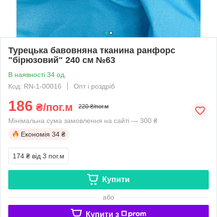
Турецька бавовняна тканина ранфорс
"бірюзовий" 240 см №63
В наявності 34 од.
Код: RN-1-00016
Опт і роздріб
186
₴/пог.м
220 ₴/пог.м
Мінімальна сума замовлення на сайті — 300 ₴
Економія
34 ₴
174 ₴
від 3 пог.м
Купити
або
Купити з