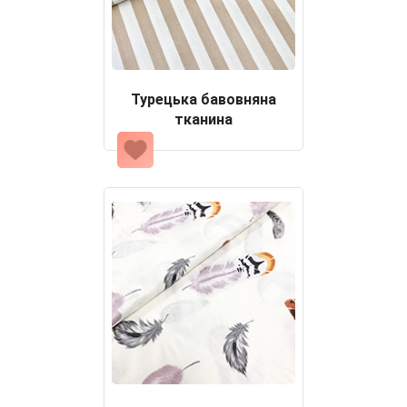
Турецька бавовняна
тканина