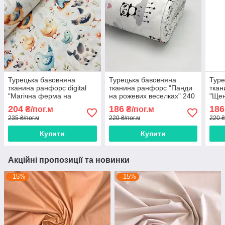
Турецька бавовняна
Турецька бавовняна
Туре
тканина ранфорс digital
тканина ранфорс "Панди
ткан
"Магічна ферма на
на рожевих веселках" 240
"Щен
білому" 240 см
см
беже
204
186
186
₴/пог.м
₴/пог.м
см
235 ₴/пог.м
220 ₴/пог.м
220 ₴
Купити
Купити
Акційні пропозиції та новинки
–15%
–15%