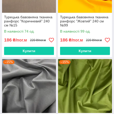
Турецька бавовняна тканина
Турецька бавовняна тканина
ранфорс "Коричневий" 240
ранфорс "Жовтий" 240 см
см №15
№99
В наявності 74 од.
В наявності 99 од.
186
186
₴/пог.м
₴/пог.м
220 ₴/пог.м
220 ₴/пог.м
Купити
Купити
–15%
–15%