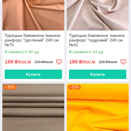
Турецька бавовняна тканина
Турецька бавовняна тканина
ранфорс "Цегляний" 240 см
ранфорс "пудровий" 240 см
№75
№42
В наявності 30 од.
В наявності 14 од.
186
186
₴/пог.м
₴/пог.м
220 ₴/пог.м
220 ₴/пог.м
Купити
Купити
–15%
–15%