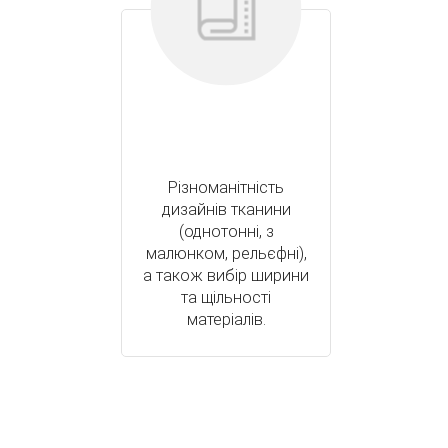
Різноманітність
дизайнів тканини
(однотонні, з
малюнком, рельєфні),
а також вибір ширини
та щільності
матеріалів.