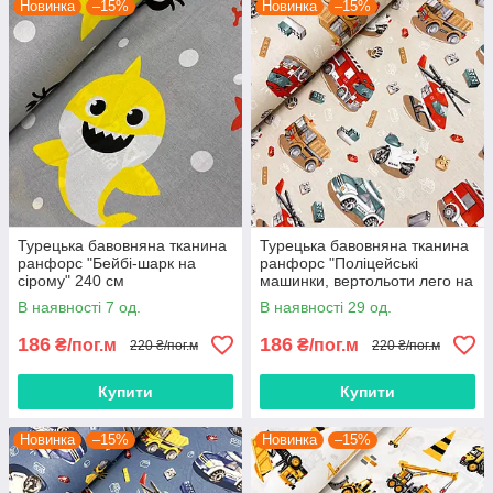
Новинка
–15%
Новинка
–15%
Турецька бавовняна тканина
Турецька бавовняна тканина
ранфорс "Бейбі-шарк на
ранфорс "Поліцейські
сірому" 240 см
машинки, вертольоти лего на
бежевому" 240 см
В наявності 7 од.
В наявності 29 од.
186
186
₴/пог.м
₴/пог.м
220 ₴/пог.м
220 ₴/пог.м
Купити
Купити
Новинка
–15%
Новинка
–15%