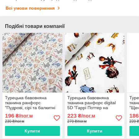
Всі умови повернення
Подібні товари компанії
Турецька бавовняна
Турецька бавовняна
Туре
тканина ранфорс
тканина ранфорс digital
ткан
"Пудрові, сірі та балкитні
5D "Гаррі Поттер на
"Щен
зайчики" 240 см
білому" 240 см
беже
196
223
186
₴/пог.м
₴/пог.м
см
230 ₴/пог.м
270 ₴/пог.м
220 ₴
Купити
Купити