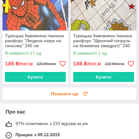
Турецька бавовняна тканина
Турецька бавовняна тканина
ранфорс "Людина-павук на
ранфорс "Щенячий патруль
синьому" 240 см
на бежевому (квадрат)" 240
см
В наявності 17 од.
В наявності 1 од.
186
186
₴/пог.м
₴/пог.м
220 ₴/пог.м
220 ₴/пог.м
Купити
Купити
Показати ще
Про нас
97% позитивних з 233 відгуків за рік
Працює з 09.12.2015