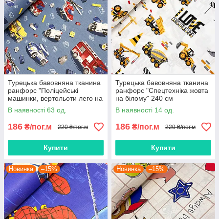
Турецька бавовняна тканина
Турецька бавовняна тканина
ранфорс "Поліцейські
ранфорс "Спецтехніка жовта
машинки, вертольоти лего на
на білому" 240 см
джинсовому" 240 см
В наявності 63 од.
В наявності 14 од.
186
186
₴/пог.м
₴/пог.м
220 ₴/пог.м
220 ₴/пог.м
Купити
Купити
Новинка
–15%
Новинка
–15%