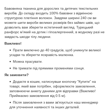
Бавовняна тканина для дорослих та дитячих текстильних
виробів. До складу входить 100% бавовни з відмінною
структурою плетіння волокон. Завдяки ширині 240 см ви
можете шити вироби великих розмірів без зайвих швів, що
дозволить вам зберегти естетичний вигляд. Турецький
ранфорс м'який на дотик і гіпоалергенний, в жодному разі не
завдасть шкоди тілу людини.
Важливо!
Прати виключно до 40 градусів, щоб уникнути великої
усадки та зберегти яскравість малюнка.
Можна прасувати.
Не тримати під прямими променями сонця.
Як замовити?
Додаєте в кошик, натиснувши кнопочку "Купити" на
товарі, який вам потрібен, оформлюєте замовлення,
заповнюючи анкету даними для відправки (Важливо!
Приймаємо замовлення від 0.5 м).
Після замовлення з вами зв'язується наш менеджер
для уточнення наявності та інших деталей.