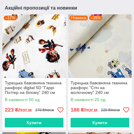
Акційні пропозиції та новинки
–17%
Новинка
–15%
Турецька бавовняна тканина
Турецька бавовняна тканина
ранфорс digital 5D "Гаррі
ранфорс "Стіч на
Поттер на білому" 240 см
молочному" 240 см
В наявності 50 од.
В наявності 20 од.
223
186
₴/пог.м
₴/пог.м
270 ₴/пог.м
220 ₴/пог.м
Купити
Купити